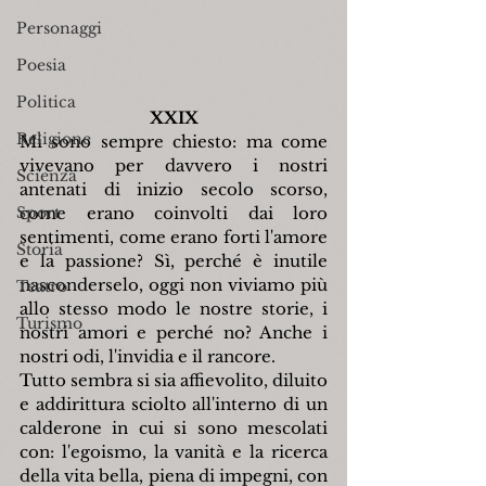
Personaggi
Poesia
Politica
XXIX
Religione
Mi sono sempre chiesto: ma come 
vivevano per davvero i nostri 
Scienza
antenati di inizio secolo scorso, 
Sport
come erano coinvolti dai loro 
sentimenti, come erano forti l'amore 
Storia
e la passione? Sì, perché è inutile 
nasconderselo, oggi non viviamo più 
Teatro
allo stesso modo le nostre storie, i 
Turismo
nostri amori e perché no? Anche i 
nostri odi, l'invidia e il rancore.
Tutto sembra si sia affievolito, diluito 
e addirittura sciolto all'interno di un 
calderone in cui si sono mescolati 
con: l'egoismo, la vanità e la ricerca 
della vita bella, piena di impegni, con 