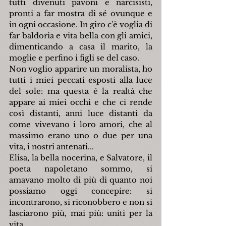
tutti divenuti pavoni e narcisisti, 
pronti a far mostra di sé ovunque e 
in ogni occasione. In giro c'è voglia di 
far baldoria e vita bella con gli amici, 
dimenticando a casa il marito, la 
moglie e perfino i figli se del caso.
Non voglio apparire un moralista, ho 
tutti i miei peccati esposti alla luce 
del sole: ma questa è la realtà che 
appare ai miei occhi e che ci rende 
così distanti, anni luce distanti da 
come vivevano i loro amori, che al 
massimo erano uno o due per una 
vita, i nostri antenati...
Elisa, la bella nocerina, e Salvatore, il 
poeta napoletano sommo, si 
amavano molto di più di quanto noi 
possiamo oggi concepire: si 
incontrarono, si riconobbero e non si 
lasciarono più, mai più: uniti per la 
vita.