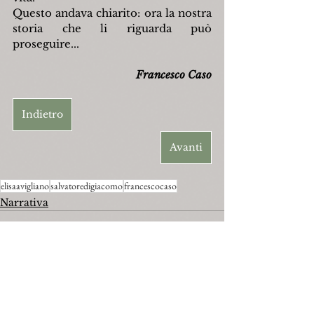
Questo andava chiarito: ora la nostra 
storia che li riguarda può 
proseguire...
Francesco Caso
Indietro
Avanti
elisaavigliano
salvatoredigiacomo
francescocaso
Narrativa
Mostra tutti