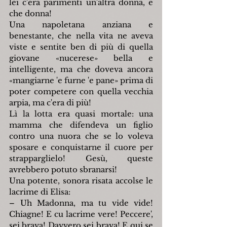
lei c'era parimenti un'altra donna, e 
che donna!
Una napoletana anziana e 
benestante, che nella vita ne aveva 
viste e sentite ben di più di quella 
giovane «nucerese» bella e 
intelligente, ma che doveva ancora 
«mangiarne 'e furne 'e pane» prima di 
poter competere con quella vecchia 
arpia, ma c'era di più!
Lì la lotta era quasi mortale: una 
mamma che difendeva un figlio 
contro una nuora che se lo voleva 
sposare e conquistarne il cuore per 
strapparglielo! Gesù, queste 
avrebbero potuto sbranarsi!
Una potente, sonora risata accolse le 
lacrime di Elisa:
– Uh Madonna, ma tu vide vide! 
Chiagne! E cu lacrime vere! Peccere', 
sei brava! Davvero sei brava! E qui se 