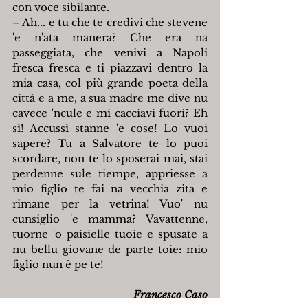
con voce sibilante.
– Ah... e tu che te credivi che stevene 
'e n'ata manera? Che era na 
passeggiata, che venivi a Napoli 
fresca fresca e ti piazzavi dentro la 
mia casa, col più grande poeta della 
città e a me, a sua madre me dive nu 
cavece 'ncule e mi cacciavi fuori? Eh 
sì! Accussì stanne 'e cose! Lo vuoi 
sapere? Tu a Salvatore te lo puoi 
scordare, non te lo sposerai mai, stai 
perdenne sule tiempe, appriesse a 
mio figlio te fai na vecchia zita e 
rimane per la vetrina! Vuo' nu 
cunsiglio 'e mamma? Vavattenne, 
tuorne 'o paisielle tuoie e spusate a 
nu bellu giovane de parte toie: mio 
figlio nun è pe te!
Francesco Caso