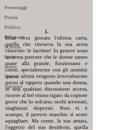
Personaggi
Poesia
Politica
L
Religione
Elisa s'era giocata l'ultima carta, 
quella che riteneva la sua arma 
Scienza
vincente: le lacrime! In genere sono 
Sport
un'arma potente che le donne sanno 
usare alla grande, funzionano e 
Storia
come, specialmente con gli uomini: 
questi ultimi vengono letteralmente 
Teatro
messi al tappeto quando una donna, 
Turismo
in una qualsiasi discussione accesa, 
ricorre al bel visino rigato da copiose 
gocce che lo solcano, occhi arrossati, 
singhiozzi disperati. Non vi è 
scampo, il povero maschio si sente 
squagliare. Ma come, la sua amata, 
l'oggetto del suo desiderio, quella 