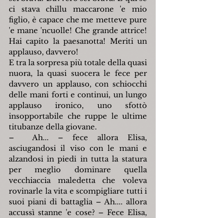
ci stava chillu maccarone 'e mio 
figlio, è capace che me metteve pure 
'e mane 'ncuolle! Che grande attrice! 
Hai capito la paesanotta! Meriti un 
applauso, davvero!
E tra la sorpresa più totale della quasi 
nuora, la quasi suocera le fece per 
davvero un applauso, con schiocchi 
delle mani forti e continui, un lungo 
applauso ironico, uno sfottò 
insopportabile che ruppe le ultime 
titubanze della giovane.
–  Ah... – fece allora Elisa, 
asciugandosi il viso con le mani e 
alzandosi in piedi in tutta la statura 
per meglio dominare quella 
vecchiaccia maledetta che voleva 
rovinarle la vita e scompigliare tutti i 
suoi piani di battaglia – Ah.... allora 
accussì stanne 'e cose? – Fece Elisa, 