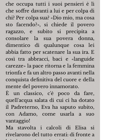
che occupa tutti i suoi pensieri è lì 
che soffre davanti a lui e per colpa di 
chi? Per colpa sua? «Dio mio, ma cosa 
sto facendo?», si chiede il povero 
ragazzo, e subito si precipita a 
consolare la sua povera donna, 
dimentico di qualunque cosa lei 
abbia fatto per scatenare la sua ira. E 
così tra abbracci, baci e «languide 
carezze» la pace ritorna e la femmina 
trionfa e fa un altro passo avanti nella 
conquista definitiva del cuore e della 
mente del povero innamorato.
È un classico, c'è poco da fare, 
quell'acqua salata di cui ci ha dotato 
il Padreterno, Eva ha saputo subito, 
con Adamo, come usarla a suo 
vantaggio!
Ma stavolta i calcoli di Elisa si 
rivelarono del tutto errati: di fronte a 