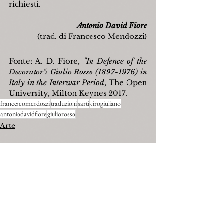
richiesti.
Antonio David Fiore
(trad. di Francesco Mendozzi)
Fonte: A. D. Fiore, 
"In Defence of the 
Decorator": Giulio Rosso (1897-1976) in 
Italy in the Interwar Period
, The Open 
University, Milton Keynes 2017.
francescomendozzi
traduzioni
sarti
cirogiuliano
antoniodavidfiore
giuliorosso
Arte
Mostra tutti
Post recenti