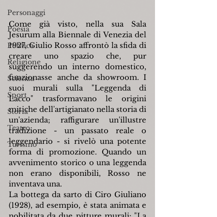
Personaggi
Come già visto, nella sua Sala 
Poesia
Jesurum alla Biennale di Venezia del 
1927, Giulio Rosso affrontò la sfida di 
Politica
creare uno spazio che, pur 
Religione
suggerendo un interno domestico, 
funzionasse anche da showroom. I 
Scienza
suoi murali sulla "Leggenda di 
Sport
Lacco" trasformavano le origini 
mitiche dell'artigianato nella storia di 
Storia
un'azienda; raffigurare un'illustre 
Teatro
tradizione - un passato reale o 
leggendario - si rivelò una potente 
Turismo
forma di promozione. Quando un 
avvenimento storico o una leggenda 
non erano disponibili, Rosso ne 
inventava una.
La bottega da sarto di Ciro Giuliano 
(1928), ad esempio, è stata animata e 
nobilitata da due pitture murali: "La 