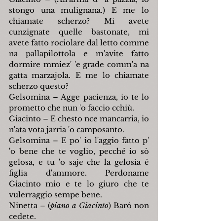
stongo una mulignana.) E me lo 
chiamate scherzo? Mi avete 
cunzignate quelle bastonate, mi 
avete fatto rociolare dal letto comme 
na pallapilottola e m'avite fatto 
dormire mmiez' 'e grade comm'a na 
gatta marzajola. E me lo chiamate 
scherzo questo?
Gelsomina – Agge pacienza, io te lo 
prometto che nun 'o faccio cchiù.
Giacinto – E chesto nce mancarria, io 
n'ata vota jarria 'o camposanto.
Gelsomina – E po' io l'aggio fatto p' 
'o bene che te voglio, pecché io sò 
gelosa, e tu 'o saje che la gelosia è 
figlia d'ammore. Perdoname 
Giacinto mio e te lo giuro che te 
vulerraggio sempe bene.
Ninetta – (
piano a Giacinto
) Baró non 
cedete.