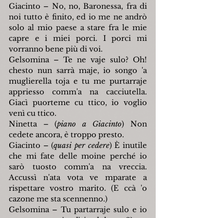
Giacinto – No, no, Baronessa, fra di 
noi tutto è finito, ed io me ne andrò 
solo al mio paese a stare fra le mie 
capre e i miei porci. I porci mi 
vorranno bene più di voi.
Gelsomina – Te ne vaje sulo? Oh! 
chesto nun sarrà maje, io songo 'a 
muglierella toja e tu me purtarraje 
appriesso comm'a na cacciutella. 
Giacì puorteme cu ttico, io voglio 
venì cu ttico.
Ninetta – (
piano a Giacinto
) Non 
cedete ancora, è troppo presto.
Giacinto – (
quasi per cedere
) È inutile 
che mi fate delle moine perché io 
sarò tuosto comm'a na vreccia. 
Accussì n'ata vota ve mparate a 
rispettare vostro marito. (E ccà 'o 
cazone me sta scennenno.)
Gelsomina – Tu partarraje sulo e io 