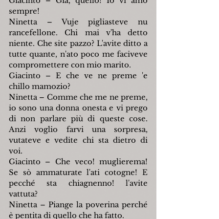
Giacinto – Già, quello! Io vi amo 
sempre!
Ninetta – Vuje pigliasteve nu 
rancefellone. Chi mai v'ha detto 
niente. Che site pazzo? L'avite ditto a 
tutte quante, n'ato poco me faciveve 
compromettere con mio marito.
Giacinto – E che ve ne preme 'e 
chillo mamozio?
Ninetta – Comme che me ne preme, 
io sono una donna onesta e vi prego 
di non parlare più di queste cose. 
Anzi voglio farvi una sorpresa, 
vutateve e vedite chi sta dietro di 
voi.
Giacinto – Che veco! muglierema! 
Se sò ammaturate l'ati cotogne! E 
pecché sta chiagnenno! l'avite 
vattuta? 
Ninetta – Piange la poverina perché 
è pentita di quello che ha fatto.