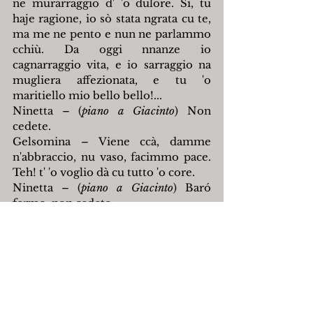
ne murarraggio d' 'o dulore. Sì, tu 
haje ragione, io sò stata ngrata cu te, 
ma me ne pento e nun ne parlammo 
cchiù. Da oggi nnanze io 
cagnarraggio vita, e io sarraggio na 
mugliera affezionata, e tu 'o 
maritiello mio bello bello!...
Ninetta – (
piano a Giacinto
) Non 
cedete.
Gelsomina – Viene ccà, damme 
n'abbraccio, nu vaso, facimmo pace. 
Teh! t' 'o voglio dà cu tutto 'o core.
Ninetta – (
piano a Giacinto
) Baró 
fermo, non cedete.
Giacinto – E che fermo e fermo. 
Aggia cedere pe forza. Mugliera mia, 
te dongo n'abbraccio e nu vaso pur'io 
e mi auguro che mò mazzate nun ne 
darraje cchiù.
Gelsomina – Mai più.
Ninetta – Bravo! io a stu punto ve 