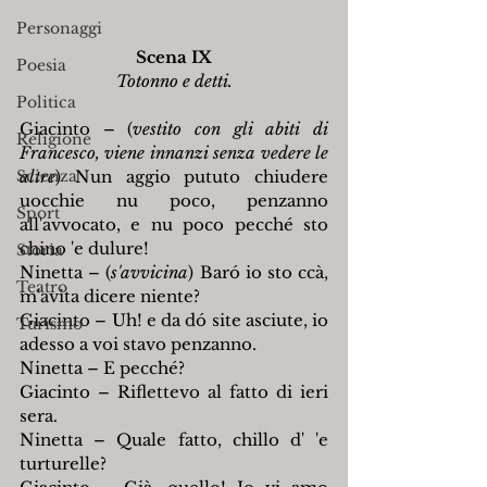
Personaggi
Scena IX
Poesia
Totonno e detti.
Politica
Giacinto – (
vestito con gli abiti di 
Religione
Francesco, viene innanzi senza vedere le 
Scienza
altre
) Nun aggio pututo chiudere 
uocchie nu poco, penzanno 
Sport
all'avvocato, e nu poco pecché sto 
chino 'e dulure!
Storia
Ninetta – (
s'avvicina
) Baró io sto ccà, 
Teatro
m'avita dicere niente?
Giacinto – Uh! e da dó site asciute, io 
Turismo
adesso a voi stavo penzanno.
Ninetta – E pecché?
Giacinto – Riflettevo al fatto di ieri 
sera.
Ninetta – Quale fatto, chillo d' 'e 
turturelle?