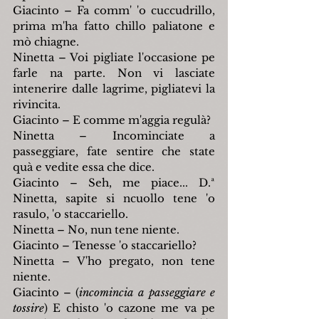
Giacinto – Fa comm' 'o cuccudrillo, 
prima m'ha fatto chillo paliatone e 
mò chiagne.
Ninetta – Voi pigliate l'occasione pe 
farle na parte. Non vi lasciate 
intenerire dalle lagrime, pigliatevi la 
rivincita.
Giacinto – E comme m'aggia regulà?
Ninetta – Incominciate a 
passeggiare, fate sentire che state 
quà e vedite essa che dice.
Giacinto – Seh, me piace... D.ª 
Ninetta, sapite si ncuollo tene 'o 
rasulo, 'o staccariello.
Ninetta – No, nun tene niente.
Giacinto – Tenesse 'o staccariello?
Ninetta – V'ho pregato, non tene 
niente.
Giacinto – (
incomincia a passeggiare e 
tossire
) E chisto 'o cazone me va pe 