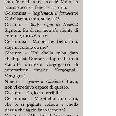
sotto 'e piede a me fa cadé. Mò m' 'o 
scorcio accussì fenesce 'a storia.
Gelsomina – (
togliendosi il fazzoletto
) 
Oh! Giacinto mio, staje ccà?
Giacinto – (
dopo segni di Ninetta
) 
Signora, fra di noi non c’è niente di 
comune, tutto è rotto.
Gelsomina – Ma pecché, bello mio, 
staje in collera cu me?
Giacinto – Uh! chella m'ha dato 
chelli palate! Signora, dopo il fatto di 
stanotte dovreste vergognarvi di 
comparirmi innanzi. Vergogna!... 
Vergogna!
Ninetta – (
piano a Giacinto
) Bravo, 
non vi credevo capace di questo.
Giacinto – Eh, io sò terribile!
Gelsomina – Maretiello mio caro, 
che te si pigliate collera 'e chella 
pazzia che aggio fatto stanotte?
Giacinto – (All'arma d' 'a pazzia, io 