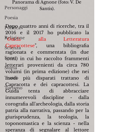
Panorama di Agnone (foto: V. De 
Personaggi
Santis).
Poesia
Dopo quattro anni di ricerche, tra il 
Politica
2016 e il 2017 ho pubblicato la 
Religione
"
Guida alla Letteratura 
Capracottese
", una bibliografia 
Scienza
ragionata e commentata (in due 
Sport
tomi) in cui ho raccolto frammenti 
letterari provenienti da circa 780 
Storia
volumi (in prima edizione) che nei 
Teatro
modi più disparati trattano di 
Capracotta e dei capracottesi. La 
Turismo
Guida tenta di abbracciare 
innumerevoli discipline - dalla 
corografia all'archeologia, dalla storia 
patria alla narrativa, passando per la 
giurisprudenza, la teologia, la 
toponomastica e la scienza - nella 
speranza di segnalare al lettore 