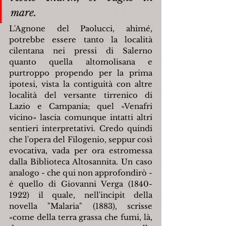
mare.
L'Agnone del Paolucci, ahimé, 
potrebbe essere tanto la località 
cilentana nei pressi di Salerno 
quanto quella altomolisana e 
purtroppo propendo per la prima 
ipotesi, vista la contiguità con altre 
località del versante tirrenico di 
Lazio e Campania; quel «Venafri 
vicino» lascia comunque intatti altri 
sentieri interpretativi. Credo quindi 
che l'opera del Filogenio, seppur così 
evocativa, vada per ora estromessa 
dalla Biblioteca Altosannita. Un caso 
analogo - che qui non approfondirò - 
è quello di Giovanni Verga (1840-
1922) il quale, nell'incipit della 
novella "Malaria" (1883), scrisse 
«come della terra grassa che fumi, là, 