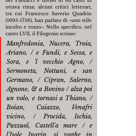
del Paolucci è diviso in 63 canti in 
ottava rima; alcuni critici letterari, 
tra cui Francesco Saverio Quadrio 
(1695-1756), han parlato di «uno stile 
incolto e rozzo». Nello specifico, nel 
canto LVII, il Filogenio scrisse:
Manfredonia, Nucera, Troia, 
Ariano, / e Fundi, e Sessa, e 
Sora, e 'l vecchio Agno, / 
Sermoneta, Nottuni, e san 
Germano, / Cipran, Salerno, 
Agnone, & a Bovino / alza poi 
un volo, e tornasi a Thiano, / 
Boian, Caiazzo, Venafri 
vicino, / Procida, Ischia, 
Puzzuol, Castell'a mare / e 
l'Isole Inarin, si vaghe in 