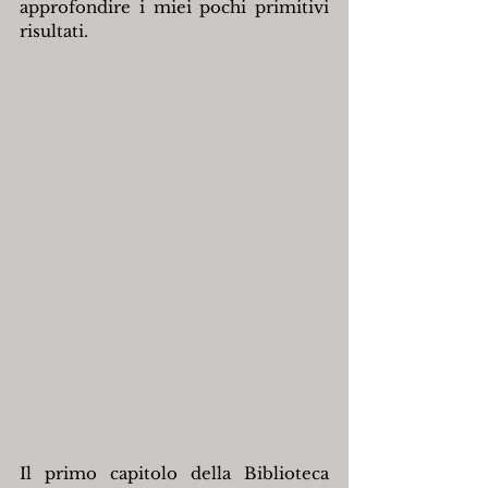
approfondire i miei pochi primitivi 
risultati.
Il primo capitolo della Biblioteca 