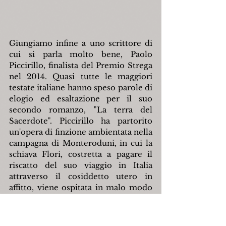
Giungiamo infine a uno scrittore di 
cui si parla molto bene, Paolo 
Piccirillo, finalista del Premio Strega 
nel 2014. Quasi tutte le maggiori 
testate italiane hanno speso parole di 
elogio ed esaltazione per il suo 
secondo romanzo, "La terra del 
Sacerdote". Piccirillo ha partorito 
un'opera di finzione ambientata nella 
campagna di Monteroduni, in cui la 
schiava Flori, costretta a pagare il 
riscatto del suo viaggio in Italia 
attraverso il cosiddetto utero in 
affitto, viene ospitata in malo modo 
presso la squallida masseria di 
Agapito, un ex prete tornato dalla 
Germania, custode di un 