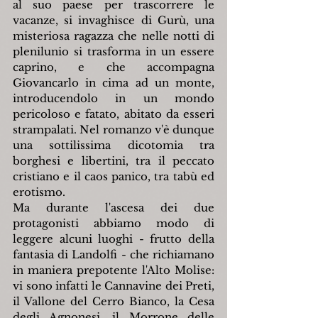
al suo paese per trascorrere le 
vacanze, si invaghisce di Gurù, una 
misteriosa ragazza che nelle notti di 
plenilunio si trasforma in un essere 
caprino, e che accompagna 
Giovancarlo in cima ad un monte, 
introducendolo in un mondo 
pericoloso e fatato, abitato da esseri 
strampalati. Nel romanzo v'è dunque 
una sottilissima dicotomia tra 
borghesi e libertini, tra il peccato 
cristiano e il caos panico, tra tabù ed 
erotismo.
Ma durante l'ascesa dei due 
protagonisti abbiamo modo di 
leggere alcuni luoghi - frutto della 
fantasia di Landolfi - che richiamano 
in maniera prepotente l'Alto Molise: 
vi sono infatti le Cannavine dei Preti, 
il Vallone del Cerro Bianco, la Cesa 
degli Agnonesi, il Morrone delle 