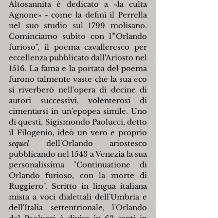
Altosannita è dedicato a «la culta 
Agnone» - come la definì il Perrella 
nel suo studio sul 1799 molisano. 
Cominciamo subito con l'"Orlando 
furioso", il poema cavalleresco per 
eccellenza pubblicato dall'Ariosto nel 
1516. La fama e la portata del poema 
furono talmente vaste che la sua eco 
si riverberò nell'opera di decine di 
autori successivi, volenterosi di 
cimentarsi in un'epopea simile. Uno 
di questi, Sigismondo Paolucci, detto 
il Filogenio, ideò un vero e proprio 
sequel
 dell'Orlando ariostesco 
pubblicando nel 1543 a Venezia la sua 
personalissima "Continuatione di 
Orlando furioso, con la morte di 
Ruggiero". Scritto in lingua italiana 
mista a voci dialettali dell'Umbria e 
dell'Italia settentrionale, l'Orlando 