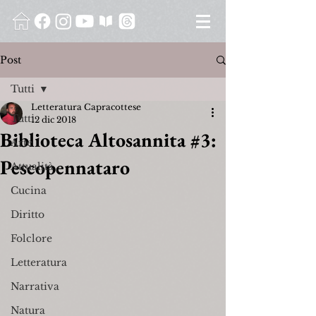
Post
Tutti
Letteratura Capracottese
Tutti
12 dic 2018
Biblioteca Altosannita #3:
Arte
Pescopennataro
Attualità
Cucina
Diritto
Folclore
Letteratura
Narrativa
Natura