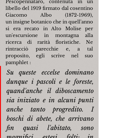
Pescopennataro, contenuta in un 
libello del 1919 firmato dal cosentino 
Giacomo Albo (1872-1969), 
un insigne botanico che in quell'anno 
si era recato in Alto Molise per 
un'escursione in montagna alla 
ricerca di rarità floristiche. Ne 
rintracciò parecchie e, a tal 
proposito, egli scrive nel suo 
pamphlet :
Su queste eccelse dominano 
dunque i pascoli e le foreste, 
quand'anche il diboscamento 
sia iniziato e in alcuni punti 
anche tanto progredito. I 
boschi di abete, che arrivano 
fin quasi l'abitato, sono 
magnifici, estesi, folti: in 