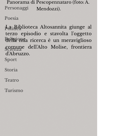
Panorama di Pescopennataro (foto: A. 
Personaggi
Mendozzi).
Poesia
La Biblioteca Altosannita giunge al 
Politica
terzo episodio e stavolta l'oggetto 
Religione
della mia ricerca è un meraviglioso 
comune dell'Alto Molise, frontiera 
Scienza
d'Abruzzo.
Sport
Storia
Teatro
Turismo