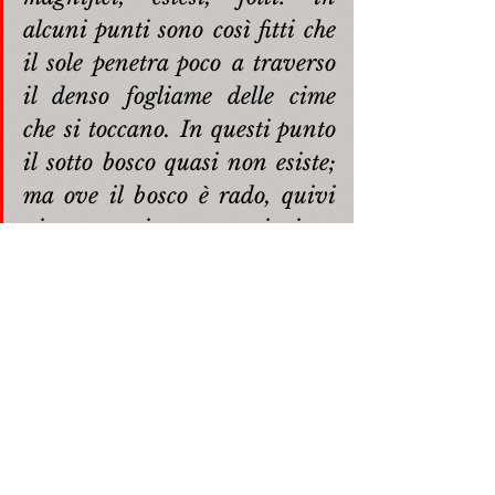
alcuni punti sono così fitti che 
il sole penetra poco a traverso 
il denso fogliame delle cime 
che si toccano. In questi punto 
il sotto bosco quasi non esiste; 
ma ove il bosco è rado, quivi 
vivono in associazione 
promiscua i biancospini, i 
pruni, i noccioli, la 
madreselva, l'aquifoglio, i rubi, 
l'uva spina, la digitale, la 
belladonna, le genziane, i 
ranuncoli, i ciclami, l'aconito, 
l'aquilegia, le fragole, ecc. Ove 
cessa il bosco degli abeti e 