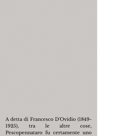
A detta di Francesco D'Ovidio (1849-
1925), tra le altre cose, 
Pescopennataro fu certamente uno 