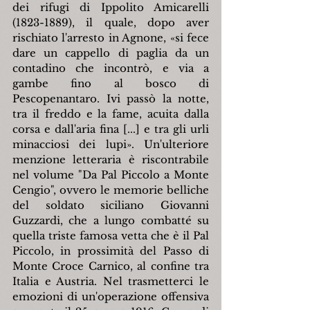
dei rifugi di Ippolito Amicarelli 
(1823-1889), il quale, dopo aver 
rischiato l'arresto in Agnone, «si fece 
dare un cappello di paglia da un 
contadino che incontrò, e via a 
gambe fino al bosco di 
Pescopenantaro. Ivi passò la notte, 
tra il freddo e la fame, acuita dalla 
corsa e dall'aria fina [...] e tra gli urli 
minacciosi dei lupi». Un'ulteriore 
menzione letteraria è riscontrabile 
nel volume "Da Pal Piccolo a Monte 
Cengio", ovvero le memorie belliche 
del soldato siciliano Giovanni 
Guzzardi, che a lungo combatté su 
quella triste famosa vetta che è il Pal 
Piccolo, in prossimità del Passo di 
Monte Croce Carnico, al confine tra 
Italia e Austria. Nel trasmetterci le 
emozioni di un'operazione offensiva 