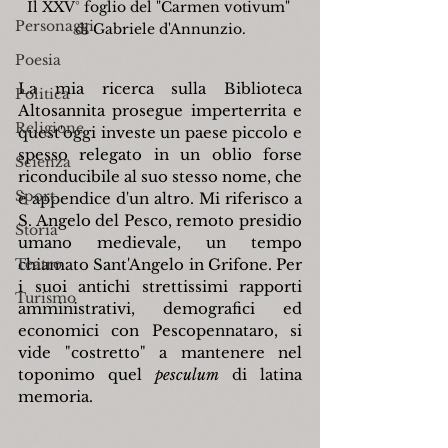
Il XXV° foglio del "Carmen votivum" 
Personaggi
di Gabriele d'Annunzio.
Poesia
La mia ricerca sulla Biblioteca 
Politica
Altosannita prosegue imperterrita e 
Religione
quest'oggi investe un paese piccolo e 
spesso relegato in un oblio forse 
Scienza
riconducibile al suo stesso nome, che 
Sport
è appendice d'un altro. Mi riferisco a 
S. Angelo del Pesco, remoto presidio 
Storia
umano medievale, un tempo 
Teatro
chiamato Sant'Angelo in Grifone. Per 
i suoi antichi strettissimi rapporti 
Turismo
amministrativi, demografici ed 
economici con Pescopennataro, si 
vide "costretto" a mantenere nel 
toponimo quel 
pesculum
 di latina 
memoria.