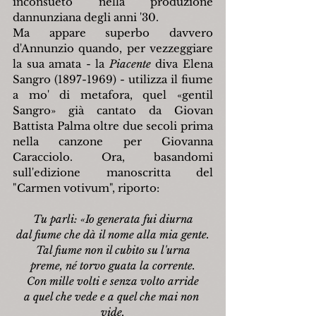
inconsueto nella produzione 
dannunziana degli anni '30.
Ma appare superbo davvero 
d'Annunzio quando, per vezzeggiare 
la sua amata - la 
Piacente
 diva Elena 
Sangro (1897-1969) - utilizza il fiume 
a mo' di metafora, quel «gentil 
Sangro» già cantato da Giovan 
Battista Palma oltre due secoli prima 
nella canzone per Giovanna 
Caracciolo. Ora, basandomi 
sull'edizione manoscritta del 
"Carmen votivum", riporto:
Tu parli: «Io generata fui diurna
dal fiume che dà il nome alla mia gente.
Tal fiume non il cubito su l'urna
preme, né torvo guata la corrente.
Con mille volti e senza volto arride
a quel che vede e a quel che mai non 
vide.