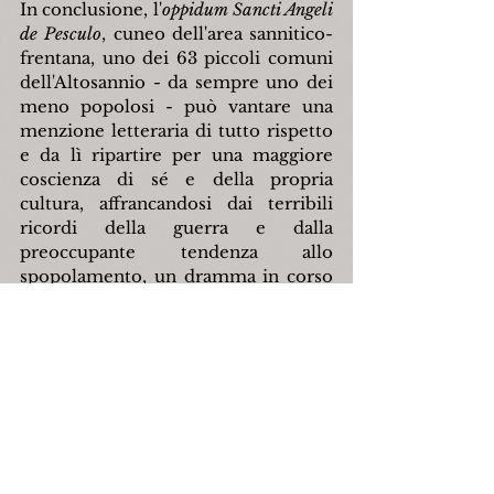
In conclusione, l'
oppidum Sancti Angeli 
de Pesculo
, cuneo dell'area sannitico-
frentana, uno dei 63 piccoli comuni 
dell'Altosannio - da sempre uno dei 
meno popolosi - può vantare una 
menzione letteraria di tutto rispetto 
e da lì ripartire per una maggiore 
coscienza di sé e della propria 
cultura, affrancandosi dai terribili 
ricordi della guerra e dalla 
preoccupante tendenza allo 
spopolamento, un dramma in corso 
che riguarda l'intera regione 
abruzzo-molisana.
Francesco Mendozzi
Bibliografia di riferimento:
AA.VV., 
Comuni d'Italia. Molise e 
appendice: testimonianze sui 