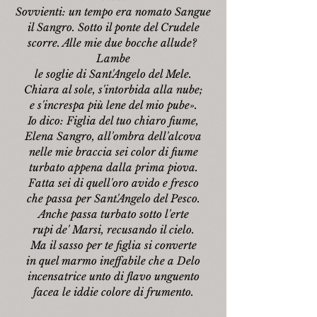
Sovvienti: un tempo era nomato Sangue
il Sangro. Sotto il ponte del Crudele
scorre. Alle mie due bocche allude? 
Lambe
le soglie di Sant'Angelo del Mele.
Chiara al sole, s'intorbida alla nube;
e s'increspa più lene del mio pube».
Io dico: Figlia del tuo chiaro fiume,
Elena Sangro, all'ombra dell'alcova
nelle mie braccia sei color di fiume
turbato appena dalla prima piova.
Fatta sei di quell'oro avido e fresco
che passa per Sant'Angelo del Pesco.
Anche passa turbato sotto l'erte
rupi de' Marsi, recusando il cielo.
Ma il sasso per te figlia si converte
in quel marmo ineffabile che a Delo
incensatrice unto di flavo unguento
facea le iddie colore di frumento.