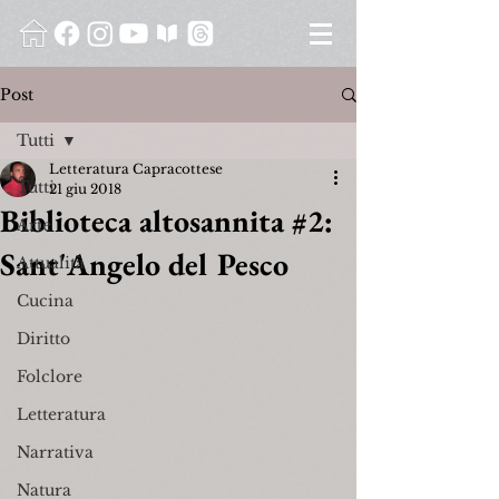
Post
Tutti
Letteratura Capracottese
Tutti
21 giu 2018
Biblioteca altosannita #2:
Arte
Sant'Angelo del Pesco
Attualità
Cucina
Diritto
Folclore
Letteratura
Narrativa
Natura