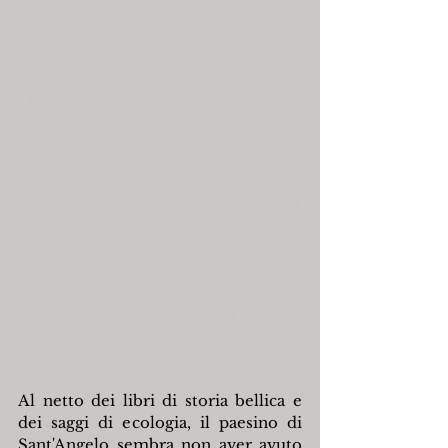
Al netto dei libri di storia bellica e 
dei saggi di ecologia, il paesino di 
Sant'Angelo sembra non aver avuto 