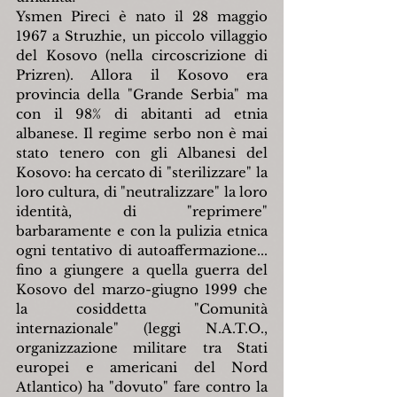
Ysmen Pireci è nato il 28 maggio 
1967 a Struzhie, un piccolo villaggio 
del Kosovo (nella circoscrizione di 
Prizren). Allora il Kosovo era 
provincia della "Grande Serbia" ma 
con il 98% di abitanti ad etnia 
albanese. Il regime serbo non è mai 
stato tenero con gli Albanesi del 
Kosovo: ha cercato di "sterilizzare" la 
loro cultura, di "neutralizzare" la loro 
identità, di "reprimere" 
barbaramente e con la pulizia etnica 
ogni tentativo di autoaffermazione... 
fino a giungere a quella guerra del 
Kosovo del marzo-giugno 1999 che 
la cosiddetta "Comunità 
internazionale" (leggi N.A.T.O., 
organizzazione militare tra Stati 
europei e americani del Nord 
Atlantico) ha "dovuto" fare contro la 