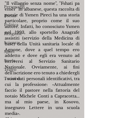
"Il villaggio senza nome", "Fshati pa 
Personaggi
emër" in albanese, questa raccolta di 
poesie di Ysmen Pireci ha una storia 
Poesia
particolare, proprio come il suo 
Politica
autore. Infatti, ho conosciuto Ysmen 
nel 1993, allo sportello Anagrafe 
Religione
assistiti (servizio della Medicina di 
Scienza
base) della Unità sanitaria locale di 
Agnone, dove a quel tempo ero 
Sport
addetto e dove egli era venuto ad 
Storia
iscriversi al Servizio Sanitario 
Nazionale. Ovviamente, ai fini 
Teatro
dell'iscrizione ero tenuto a chiedergli 
Turismo
i suoi dati personali identificativi, tra 
cui la professione: «Attualmente 
faccio il pastore nella fattoria del 
notaio Michele Conti a Capracotta... 
ma al mio paese, in Kosovo, 
insegnavo Lettere in una scuola 
media».