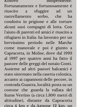
Kosovo indipendente. 
Fortunatamente e fortunosamente è 
riuscito a sfuggire ad un 
rastrellamento serbo, che ha 
condotto in prigione e alle torture 
alcuni suoi compagni di lotta. Con 
l'aiuto di parenti ed amici è riuscito a 
rifugiarsi in Italia: ha lavorato per un 
brevissimo periodo nelle Marche 
come manovale e poi è giunto a 
Capracotta, in Molise, dove dal 1993 
al 1997 per quattro anni ha fatto il 
pastore delle greggi del notaio Conti.
Assieme ad altri pastori balcanici è 
stato sistemato nella casetta colonica, 
accanto ai capannoni delle pecore, in 
contrada Guastra, località posta su un 
costone che guarda la vallata del 
fiume Verrino (a circa 1.300 metri di 
altitudine), distante da Capracotta 
circa 4 km e da Agnone 12 km: un 