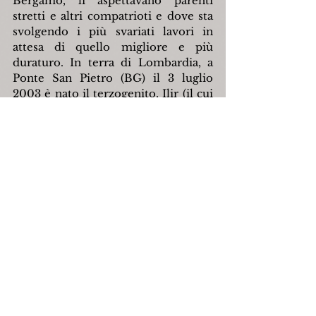
Bergamo, li aspettavano parenti 
stretti e altri compatrioti e dove sta 
svolgendo i più svariati lavori in 
attesa di quello migliore e più 
duraturo. In terra di Lombardia, a 
Ponte San Pietro (BG) il 3 luglio 
2003 è nato il terzogenito, Ilir (il cui 
nome è un ulteriore omaggio 
all'Illiria, nome che anticamente 
stava ad indicare quella parte della 
regione balcanica che si affaccia sul 
mare Adriatico, compreso l'attuale 
territorio del Kosovo). Quasi 
sicuramente la Lombardia sarà 
residenza definitiva per Ysmen e la 
propria famiglia e base d'azione e 
collegamento a favore dell'amato 
Kosovo. Infatti, oltre a scrivere su 
giornali della resistenza kosovara 
all'estero (come "Diaspora"), Ysmen 
cerca di coordinare interventi e 