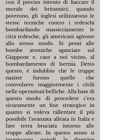
con il preciso intento di fiaccare il 
morale dei britannici; quando 
poterono, gli inglesi utilizzarono le 
stesse tecniche contro i tedeschi 
bombardando massicciamente le 
città tedesche, gli americani agirono 
allo stesso modo. Si pensi alle 
bombe atomiche sganciate sul 
Giappone e, caso a noi vicino, al 
bombardamento di Isernia. Detto 
questo, è indubbio che le truppe 
naziste furono quelle che 
coinvolsero maggiormente i civili 
nelle operazioni belliche. Alla base di 
questo modo di procedere c'era 
sicuramente un fine strategico in 
quanto si voleva rallentare il più 
possibile l'avanzata alleata in Italia e 
fare terra bruciata intorno alle 
truppe alleate. In questo senso si 
inseriscono, quindi, le direttive 