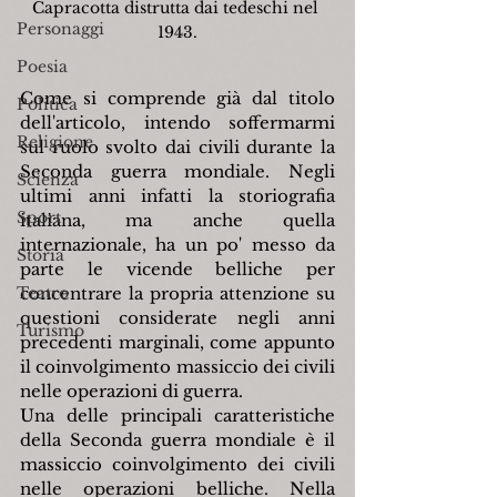
Capracotta distrutta dai tedeschi nel 
Personaggi
1943.
Poesia
Come si comprende già dal titolo 
Politica
dell'articolo, intendo soffermarmi 
Religione
sul ruolo svolto dai civili 
durante la 
Seconda guerra mondiale. Negli 
Scienza
ultimi anni infatti la storiografia 
Sport
italiana, ma anche 
quella 
internazionale, ha un po' messo da 
Storia
parte le vicende belliche per 
Teatro
concentrare la propria attenzione su 
questioni considerate negli anni 
Turismo
precedenti marginali, come appunto 
il coinvolgimento 
massiccio dei civili 
nelle operazioni di guerra.
Una delle principali caratteristiche 
della Seconda guerra mondiale è il 
massiccio coinvolgimento dei civili 
nelle operazioni belliche. Nella 