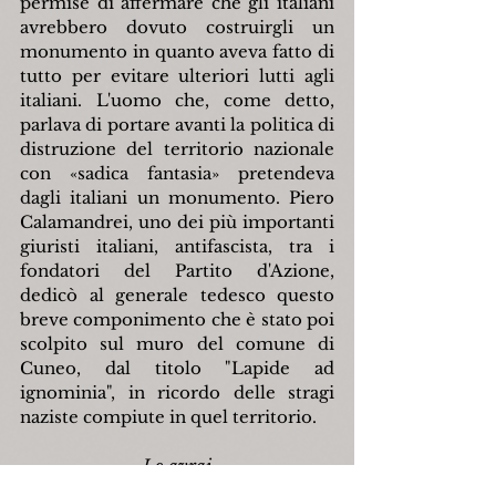
permise di affermare che gli italiani 
avrebbero dovuto costruirgli un 
monumento in quanto aveva fatto di 
tutto per evitare ulteriori lutti agli 
italiani. L'uomo che, come detto, 
parlava di portare avanti la politica di 
distruzione del territorio nazionale 
con 
«
sadica fantasia
»
 pretendeva 
dagli italiani un monumento. Piero 
Calamandrei, uno dei più importanti 
giuristi italiani, antifascista, tra i 
fondatori del Partito d'Azione, 
dedicò al generale tedesco questo 
breve componimento che è stato poi 
scolpito sul muro del comune di 
Cuneo, dal titolo "Lapide ad 
ignominia", in ricordo delle stragi 
naziste compiute in quel territorio.
Lo avrai
camerata Kesselring