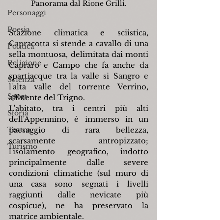
Panorama dal Rione Grilli.
Personaggi
Poesia
Stazione climatica e sciistica, 
Capracotta si stende a cavallo di una 
Politica
sella montuosa, delimitata dai monti 
Religione
Capraro e Campo che fa anche da 
spartiacque tra la valle si Sangro e 
Scienza
l'alta valle del torrente Verrino, 
Sport
affluente del Trigno.
L'abitato, tra i centri più alti 
Storia
dell'Appennino, è immerso in un 
Teatro
paesaggio di rara bellezza, 
scarsamente antropizzato; 
Turismo
l'isolamento geografico, indotto 
principalmente dalle severe 
condizioni climatiche (sul muro di 
una casa sono segnati i livelli 
raggiunti dalle nevicate più 
cospicue), ne ha preservato la 
matrice ambientale.