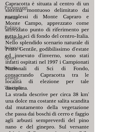
Capracotta è situata al centro di un 
Personaggi
sistema montuoso delimitato dai 
complessi di Monte Capraro e 
Poesia
Monte Campo, apprezzato come 
Politica
attrezzato punto di riferimento per 
tutto lo sci di fondo del centro-Italia. 
Religione
Nello splendido scenario naturale di 
Scienza
Prato Gentile, godibilissimo d'estate 
ed innevato d'inverno, sono stati 
Sport
infatti ospitati nel 1997 i Campionati 
Storia
Nazionali di Sci di Fondo, 
consacrando Capracotta tra le 
Teatro
località di elezione per tale 
Turismo
disciplina.
La strada descrive per circa 38 km' 
una dolce ma costante salita scandita 
dal mutamento della vegetazione 
che passa dai boschi di cerro e faggio 
agli arbusti sempreverdi del pino 
nano e del ginepro. Sul versante 