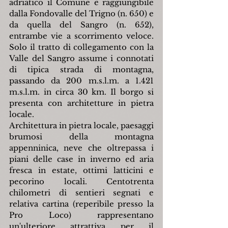
adriatico il Comune è raggiungibile 
dalla Fondovalle del Trigno (n. 650) e 
da quella del Sangro (n. 652), 
entrambe vie a scorrimento veloce. 
Solo il tratto di collegamento con la 
Valle del Sangro assume i connotati 
di tipica strada di montagna, 
passando da 200 m.s.l.m. a 1.421 
m.s.l.m. in circa 30 km. Il borgo si 
presenta con architetture in pietra 
locale.
Architettura in pietra locale, paesaggi 
brumosi della montagna 
appenninica, neve che oltrepassa i 
piani delle case in inverno ed aria 
fresca in estate, ottimi latticini e 
pecorino locali. Centotrenta 
chilometri di sentieri segnati e 
relativa cartina (reperibile presso la 
Pro Loco) rappresentano 
un'ulteriore attrattiva per il 