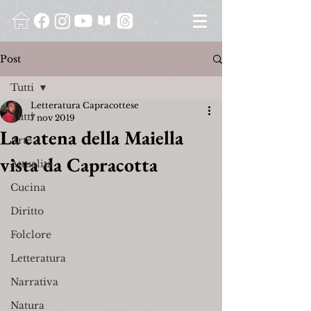
Post
Tutti
Letteratura Capracottese
Tutti
7 nov 2019
La catena della Maiella
Arte
vista da Capracotta
Attualità
Cucina
Diritto
Folclore
Letteratura
Narrativa
Natura