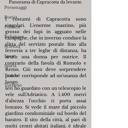
Panorama di Capracotta da levante.
Personaggi
Poesia
I costumi di Capracotta sono 
singolari. L'enorme mastino, più 
Politica
grosso dei lupi in agguato nelle 
Religione
campagne, che in inverno conduce la 
slitta del servizio postale fino alla 
Scienza
ferrovia a tre leghe di distanza, ha 
Sport
avuto una donna per nutrice. Il 
contrario della favola di Romolo e 
Storia
Remo. Ciò non deve sorprendere 
Teatro
poiché corrisponde ad un'usanza del 
luogo.
Turismo
Ieri ho guardato con un telescopio le 
vele sull'Adriatico. A 1.400 metri 
d'altezza l'occhio ti porta assai 
lontano. Si vede il mare dal piccolo 
giardino condominiale sul bordo del 
baratro. Il sito della città, al pari di 
molti centri abitati italiani, è ideale 