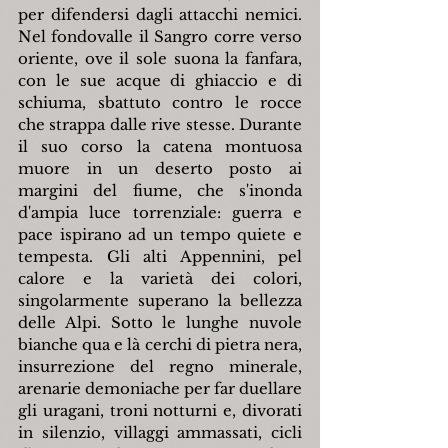
per difendersi dagli attacchi nemici. 
Nel fondovalle il Sangro corre verso 
oriente, ove il sole suona la fanfara, 
con le sue acque di ghiaccio e di 
schiuma, sbattuto contro le rocce 
che strappa dalle rive stesse. Durante 
il suo corso la catena montuosa 
muore in un deserto posto ai 
margini del fiume, che s'inonda 
d'ampia luce torrenziale: guerra e 
pace ispirano ad un tempo quiete e 
tempesta. Gli alti Appennini, pel 
calore e la varietà dei colori, 
singolarmente superano la bellezza 
delle Alpi. Sotto le lunghe nuvole 
bianche qua e là cerchi di pietra nera, 
insurrezione del regno minerale, 
arenarie demoniache per far duellare 
gli uragani, troni notturni e, divorati 
in silenzio, villaggi ammassati, cicli 