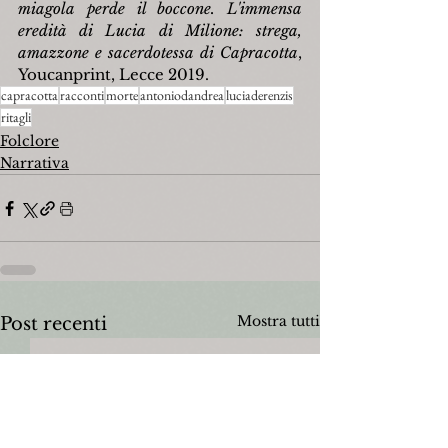
miagola perde il boccone. L'immensa 
eredità di Lucia di Milione: strega, 
amazzone e sacerdotessa di Capracotta
, 
Youcanprint, Lecce 2019.
capracotta
racconti
morte
antoniodandrea
luciaderenzis
ritagli
Folclore
Narrativa
Mostra tutti
Post recenti