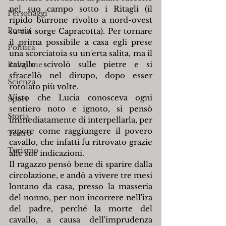
nel suo campo sotto i Ritagli (il 
Personaggi
ripido burrone rivolto a nord-ovest 
Poesia
su cui sorge Capracotta). Per tornare 
il prima possibile a casa egli prese 
Politica
una scorciatoia su un'erta salita, ma il 
cavallo scivolò sulle pietre e si 
Religione
sfracellò nel dirupo, dopo esser 
Scienza
rotolato più volte.
Visto che Lucia conosceva ogni 
Sport
sentiero noto e ignoto, si pensò 
Storia
immediatamente di interpellarla, per 
sapere come raggiungere il povero 
Teatro
cavallo, che infatti fu ritrovato grazie 
Turismo
alle sue indicazioni.
Il ragazzo pensò bene di sparire dalla 
circolazione, e andò a vivere tre mesi 
lontano da casa, presso la masseria 
del nonno, per non incorrere nell'ira 
del padre, perché la morte del 
cavallo, a causa dell'imprudenza 