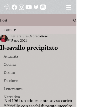
Post
Tutti
Letteratura Capracottese
Tutti
17 nov 2021
Il cavallo precipitato
Arte
Attualità
Cucina
Diritto
Folclore
Letteratura
Narrativa
Nel 1961 un adolescente sovraccaricò 
Natura
il cavallo con sacchi di patate raccolte 