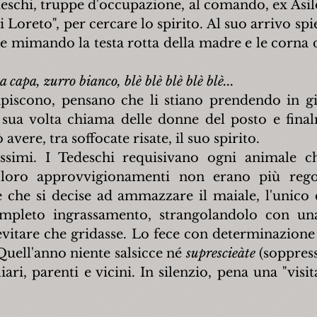
eschi, truppe d'occupazione, al comando, ex Asilo,
 Loreto", per cercare lo spirito. Al suo arrivo spie
e mimando la testa rotta della madre e le corna d
apa, zurro bianco, blè blè blè blè blè...
piscono, pensano che li stiano prendendo in gi
a sua volta chiama delle donne del posto e final
avere, tra soffocate risate, il suo spirito.
ssimi. I Tedeschi requisivano ogni animale ch
loro approvvigionamenti non erano più regol
che si decise ad ammazzare il maiale, l'unico 
mpleto ingrassamento, strangolandolo con un
vitare che gridasse. Lo fece con determinazione
Quell'anno niente salsicce né 
suprescieàte
 (soppress
iari, parenti e vicini. In silenzio, pena una "visita