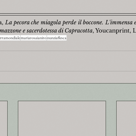
, 
La pecora che miagola perde il boccone. L'immensa e
amazzone e sacerdotessa di Capracotta
, Youcanprint, 
rramondiale
mariarosaianiro
nunziaflesca