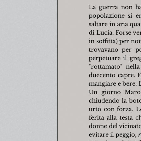
La guerra non ha 
popolazione si er
saltare in aria qua
di Lucia. Forse ven
in soffitta) per n
trovavano per po
perpetuare il greg
"rottamato" nell
duecento capre. Fu
mangiare e bere. L
Un giorno Maros
chiudendo la botol
urtò con forza. Le
ferita alla testa
donne del vicinato 
evitare il peggio, 
r