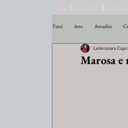
CASA
GLI ARTICOLI
I NOSTRI LI
Tutti
Arte
Attualità
Cu
Letteratura Capr
Personaggi
Poesia
Poli
Marosa e 