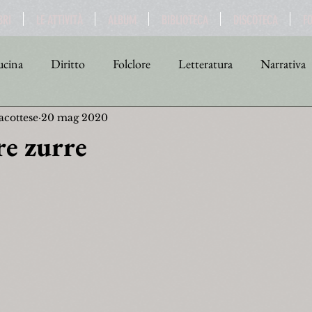
BRI
LE ATTIVITÀ
ALBUM
BIBLIOTECA
DISCOTECA
F
cina
Diritto
Folclore
Letteratura
Narrativa
acottese
20 mag 2020
tica
Religione
Scienza
Sport
Storia
Teat
re zurre