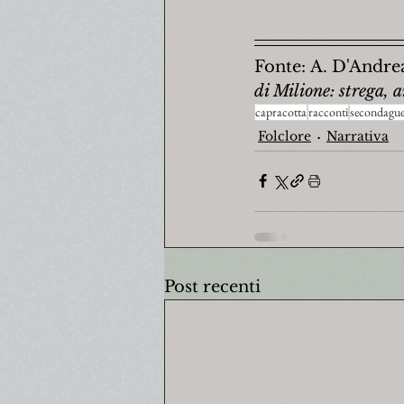
Fonte: 
A. D'Andrea
di Milione: strega, 
capracotta
racconti
secondague
Folclore
Narrativa
Post recenti