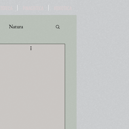
OTOTECA
PINACOTECA
VIDEOTECA
Natura
ro
Turismo