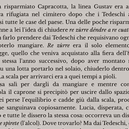
risparmiato Capracotta, la linea Gustav era a 
a rifugiata nel cimitero dopo che i Tedeschi a
si tutte le case del paese. Una delle poche risparm
ne a lei l'idea di chiudere 
re zùrre déndre a re cua
on farlo prendere dai Tedeschi che requisivano ogn
terlo mangiare. 
Re zùrre
 era il solo elemento
ge, quello che veniva acquistato alla fiera dell'
a stessa l'anno successivo, dopo aver montato
 una lotta portarlo nel solaio, chiuderlo dentro 
a scala per arrivarci era a quei tempi a pioli.
a salì per dargli da mangiare e mentre con 
a il caprone si precipitò per uscire dallo spazio
i perse l'equilibrio e cadde giù dalla scala, pro
 che sanguinava copiosamente. Lucia, disperata, 
e tutte le dissero la stessa cosa: occorreva un dis
e spìrete
 (l'alcol). Dove trovarlo? Ma dai Tedeschi