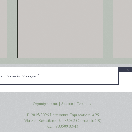
>
Lucia
Organigramma |
Statuto
|
Contattaci
La ri
© 2015-2026 Letteratura Capracottese APS
Via San Sebastiano, 6 - 86082 Capracotta (IS)
C.F. 90050910943