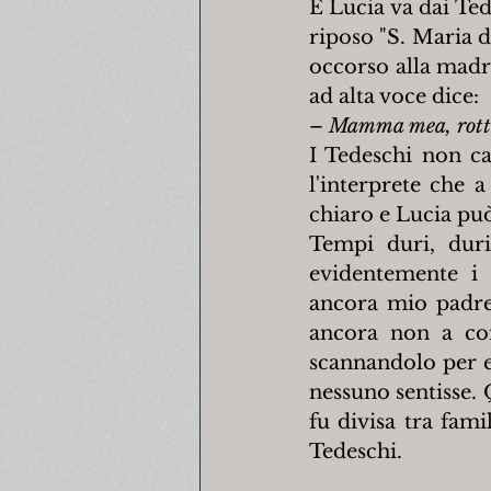
E Lucia va dai Ted
riposo "S. Maria di
occorso alla madr
ad alta voce dice:
– 
Mamma mea, rotta c
I Tedeschi non ca
l'interprete che 
chiaro e Lucia può 
Tempi duri, duri
evidentemente i 
ancora mio padre 
ancora non a co
scannandolo per e
nessuno sentisse. 
fu divisa tra famil
Tedeschi.