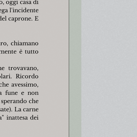
 oggi casa di 
ga l'incidente 
el caprone. E 
ro, chiamano 
mente è tutto 
e trovavano, 
ari. Ricordo 
che avessimo, 
a fune e non 
 sperando che 
ate). La carne 
" inattesa dei 