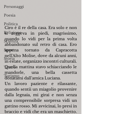
Personaggi
Poesia
Politica
Ciro è il re della casa. Era solo e non 
Religione
si reggeva in piedi, magrissimo, 
quando lo vidi per la prima volta 
Scienza
abbandonato sul retro di casa. Ero 
Sport
appena tornato da Capracotta 
nell'Alto Molise, dove da alcuni anni, 
Storia
in estate, organizzo incontri culturali. 
Quella mattina stavo schiacciando le 
Teatro
mandorle, una bella cassetta 
Turismo
donatami dall'amica Luciana.
Un lavoro paziente e rilassante, 
quando sentii un miagolio provenire 
dalla legnaia, mi girai e non senza 
una comprensibile sorpresa vidi un 
gattino rosso. Mi avvicinai, lo presi in 
braccio e vidi che era un maschietto. 