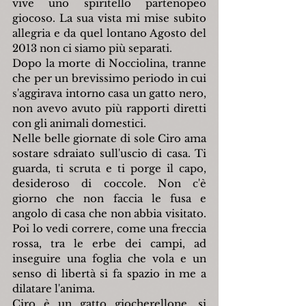
vive uno spiritello partenopeo 
giocoso. La sua vista mi mise subito 
allegria e da quel lontano Agosto del 
2013 non ci siamo più separati.
Dopo la morte di Nocciolina, tranne 
che per un brevissimo periodo in cui 
s'aggirava intorno casa un gatto nero, 
non avevo avuto più rapporti diretti 
con gli animali domestici.
Nelle belle giornate di sole Ciro ama 
sostare sdraiato sull'uscio di casa. Ti 
guarda, ti scruta e ti porge il capo, 
desideroso di coccole. Non c'è 
giorno che non faccia le fusa e 
angolo di casa che non abbia visitato. 
Poi lo vedi correre, come una freccia 
rossa, tra le erbe dei campi, ad 
inseguire una foglia che vola e un 
senso di libertà si fa spazio in me a 
dilatare l'anima.
Ciro è un gatto giocherellone, si 