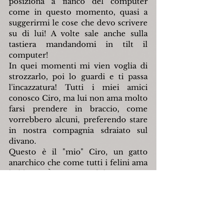
posiziona a fianco del computer 
come in questo momento, quasi a 
suggerirmi le cose che devo scrivere 
su di lui! A volte sale anche sulla 
tastiera mandandomi in tilt il 
computer!
In quei momenti mi vien voglia di 
strozzarlo, poi lo guardi e ti passa 
l'incazzatura! Tutti i miei amici 
conosco Ciro, ma lui non ama molto 
farsi prendere in braccio, come 
vorrebbero alcuni, preferendo stare 
in nostra compagnia sdraiato sul 
divano.
Questo è il "mio" Ciro, un gatto 
anarchico che come tutti i felini ama 
la libertà. È un gatto adulto e grosso 
di corporatura, ha un pelo 
lucidissimo con belle striature ed ha 
una coda bellissima che sembra un 
pennacchio! Ormai il gatto fa parte 