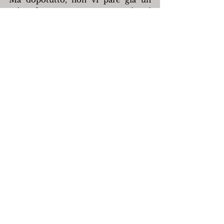
miracolo essere sopravvissuti 
all'adolescenza?
Marina Vitale
Fonte: 
https://www.letteratu.it/
, 27 
gennaio 2014.
capracotta
web
letteraturaitaliana
marinavitale
giulianaaltamura
Letteratura
Mostra tutti
Post recenti