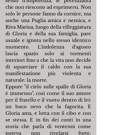
senso d'impotenza, le potenzialità 
che non riescono ad esprimersi. Non 
solo le persone fanno da cornice, ma 
anche una Puglia amica e nemica, e 
Riva Marina, luogo della villeggiatura 
di Gloria e della sua famiglia, pare 
usuale e ignota nello stesso identico 
momento. L'indolenza d'agosto 
lascia spazio solo ai tormenti 
interiori fino a che la vita non decide 
di squarciare il caldo con la sua 
manifestazione più violenta e 
naturale: la morte.
Eppure "il cielo sulle spalle di Gloria 
è immenso", così come il suo amore 
per il fratello e il vuoto dentro di lei: 
un buco nero che la fagocita. E 
Gloria ama, e lotta con il cibo e con 
se stessa. E in fin dei conti in una 
storia che parla di ventenni come 
poteva non rivelarsi forte, 