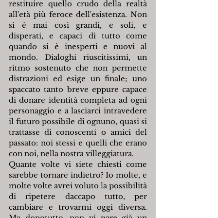
restituire quello crudo della realtà 
all'età più feroce dell'esistenza. Non 
si è mai così grandi, e soli, e 
disperati, e capaci di tutto come 
quando si è inesperti e nuovi al 
mondo. Dialoghi riuscitissimi, un 
ritmo sostenuto che non permette 
distrazioni ed esige un finale; uno 
spaccato tanto breve eppure capace 
di donare identità completa ad ogni 
personaggio e a lasciarci intravedere 
il futuro possibile di ognuno, quasi si 
trattasse di conoscenti o amici del 
passato: noi stessi e quelli che erano 
con noi, nella nostra villeggiatura.
Quante volte vi siete chiesti come 
sarebbe tornare indietro? Io molte, e 
molte volte avrei voluto la possibilità 
di ripetere daccapo tutto, per 
cambiare e trovarmi oggi diversa. 
Ma dopotutto, non vi pare già un 