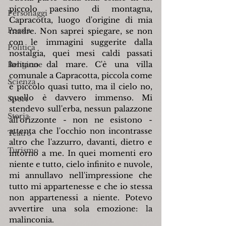
piccolo paesino di montagna, 
Personaggi
Capracotta, luogo d'origine di mia 
Poesia
madre. Non saprei spiegare, se non 
con le immagini suggerite dalla 
Politica
nostalgia, quei mesi caldi passati 
lontano dal mare. C'è una villa 
Religione
comunale a Capracotta, piccola come 
Scienza
è piccolo quasi tutto, ma il cielo no, 
quello è davvero immenso. Mi 
Sport
stendevo sull'erba, nessun palazzone 
Storia
all'orizzonte - non ne esistono - 
attenta che l'occhio non incontrasse 
Teatro
altro che l'azzurro, davanti, dietro e 
Turismo
intorno a me. In quei momenti ero 
niente e tutto, cielo infinito e nuvole, 
mi annullavo nell'impressione che 
tutto mi appartenesse e che io stessa 
non appartenessi a niente. Potevo 
avvertire una sola emozione: la 
malinconia.