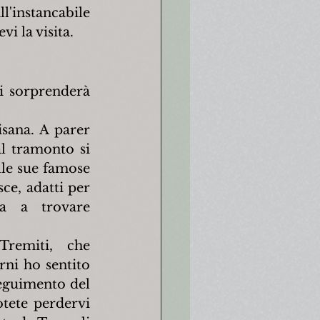
l'instancabile 
i la visita.
i sorprenderà 
sana. A parer 
l tramonto si 
lle sue famose 
e, adatti per 
a a trovare 
remiti, che 
ni ho sentito 
eguimento del 
tete perdervi 