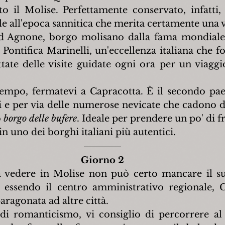
to il Molise. Perfettamente conservato, infatti,
ale all'epoca sannitica che merita certamente una v
ad Agnone, borgo molisano dalla fama mondiale.
a Pontifica Marinelli, un'eccellenza italiana che 
tate delle visite guidate ogni ora per un viaggio
empo, fermatevi a Capracotta. È il secondo paes
i e per via delle numerose nevicate che cadono da
 
borgo delle bufere
. Ideale per prendere un po' di fre
in uno dei borghi italiani più autentici.
Giorno 2
sa vedere in Molise non può certo mancare il s
essendo il centro amministrativo regionale, 
aragonata ad altre città.
di romanticismo, vi consiglio di percorrere al