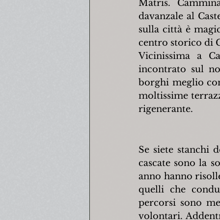
Matris. Camminan
davanzale al Castel
sulla città è magi
centro storico di 
Vicinissima a C
incontrato sul n
borghi meglio cons
moltissime terraz
rigenerante.
Se siete stanchi d
cascate sono la so
anno hanno risollev
quelli che condu
percorsi sono mer
volontari. Addentr