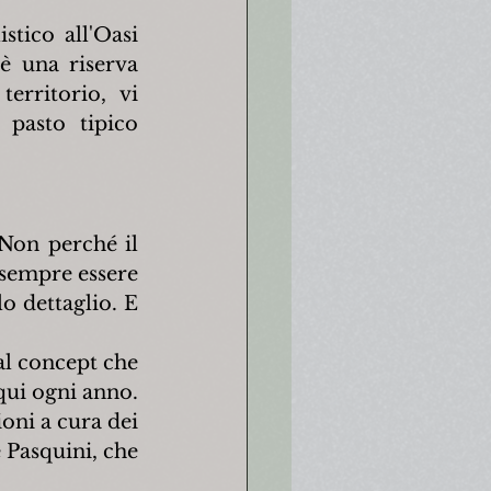
tico all'Oasi 
 una riserva 
erritorio, vi 
 pasto tipico 
Non perché il 
sempre essere 
o dettaglio. E 
l concept che 
qui ogni anno. 
oni a cura dei 
 Pasquini, che 