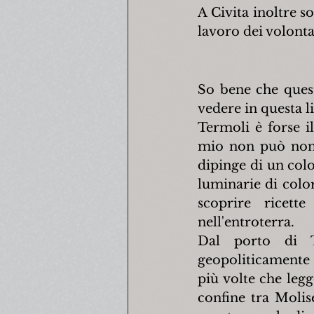
A Civita inoltre so
lavoro dei volonta
So bene che quest
vedere in questa l
Termoli è forse i
mio non può non e
dipinge di un colo
luminarie di color
scoprire ricett
nell'entroterra.
Dal porto di Te
geopoliticamente 
più volte che leg
confine tra Molis