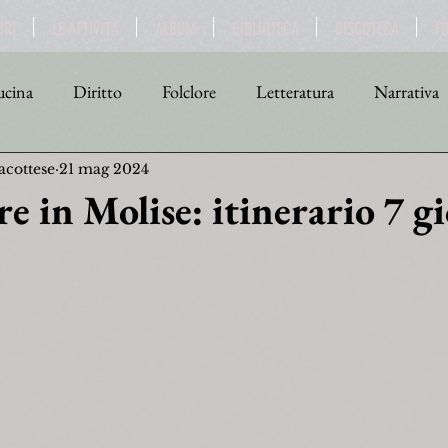
BRI
LE ATTIVITÀ
ALBUM
BIBLIOTECA
DISCOTECA
F
cina
Diritto
Folclore
Letteratura
Narrativa
acottese
21 mag 2024
tica
Religione
Scienza
Sport
Storia
Teat
e in Molise: itinerario 7 g