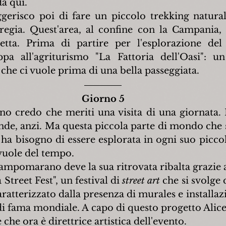
a qui.
gerisco poi di fare un piccolo trekking naturalis
gia. Quest'area, al confine con la Campania, è
tetta. Prima di partire per l'esplorazione del t
pa all'agriturismo "La Fattoria dell'Oasi": un
che ci vuole prima di una bella passeggiata.
Giorno 5
 credo che meriti una visita di una giornata. 
ande, anzi. Ma questa piccola parte di mondo che 
 ha bisogno di essere esplorata in ogni suo piccol
 vuole del tempo.
ampomarano deve la sua ritrovata ribalta grazie a
 Street Fest", un festival di 
street art
 che si svolge 
ratterizzato dalla presenza di murales e installazi
 di fama mondiale. A capo di questo progetto Alice
e che ora è direttrice artistica dell'evento.