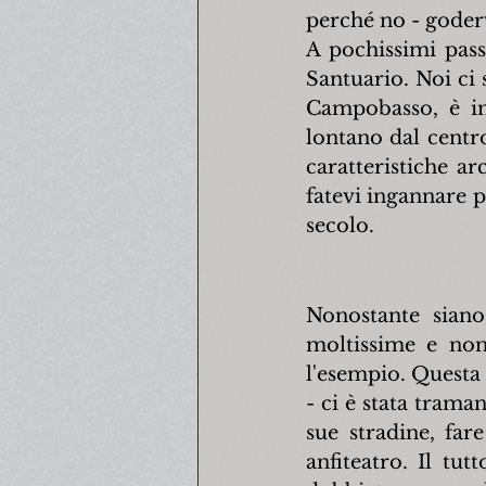
perché no - goder
A pochissimi passi
Santuario. Noi ci 
Campobasso, è imp
lontano dal centro
caratteristiche ar
fatevi ingannare p
secolo.
Nonostante siano
moltissime e non 
l'esempio. Questa 
- ci è stata tram
sue stradine, fare
anfiteatro. Il tu