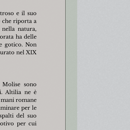
roso e il suo 
 che riporta a 
nella natura, 
rata ha delle 
e gotico. Non 
urato nel XIX 
 Molise sono 
 Altilia ne è 
in mani romane 
minare per le 
palti del suo 
otivo per cui 