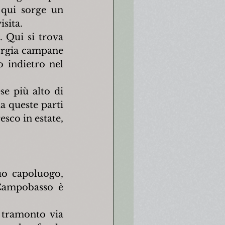
 qui sorge un 
isita.
 Qui si trova 
forgia campane 
 indietro nel 
e più alto di 
 queste parti 
sco in estate, 
uo capoluogo, 
Campobasso è 
 tramonto via 