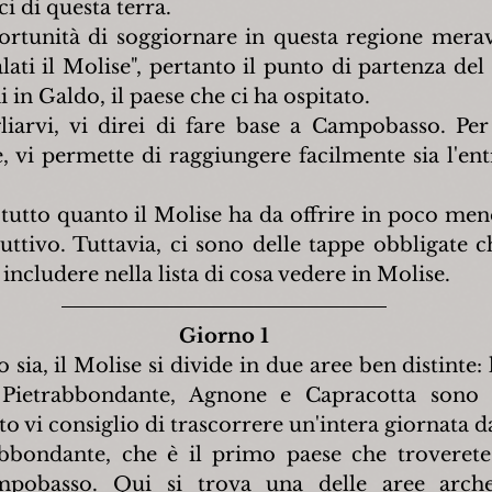
ci di questa terra.
ortunità di soggiornare in questa regione meravi
alati il Molise", pertanto il punto di partenza del
 in Galdo, il paese che ci ha ospitato.
liarvi, vi direi di fare base a Campobasso. Per 
, vi permette di raggiungere facilmente sia l'entr
tutto quanto il Molise ha da offrire in poco meno 
uttivo. Tuttavia, ci sono delle tappe obbligate c
includere nella lista di cosa vedere in Molise.
Giorno 1
sia, il Molise si divide in due aree ben distinte: l
 Pietrabbondante, Agnone e Capracotta sono tut
to vi consiglio di trascorrere un'intera giornata d
abbondante, che è il primo paese che troverete
pobasso. Qui si trova una delle aree archeo