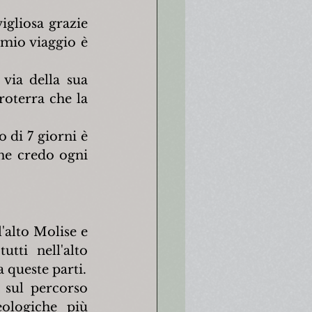
gliosa grazie 
 mio viaggio è 
via della sua 
oterra che la 
di 7 giorni è 
he credo ogni 
'alto Molise e 
ti nell'alto 
a queste parti.
 sul percorso 
logiche più 