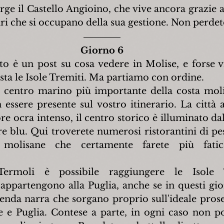
rge il Castello Angioino, che vive ancora grazie al
ri che si occupano della sua gestione. Non perdetev
Giorno 6
o è un post su cosa vedere in Molise, e forse v
ista le Isole Tremiti. Ma partiamo con ordine.
l centro marino più importante della costa moli
ssere presente sul vostro itinerario. La città a
re ocra intenso, il centro storico è illuminato da
e blu. Qui troverete numerosi ristorantini di pesc
e molisane che certamente farete più fatic
rmoli è possibile raggiungere le Isole T
appartengono alla Puglia, anche se in questi gior
genda narra che sorgano proprio sull'ideale pros
e e Puglia. Contese a parte, in ogni caso non po