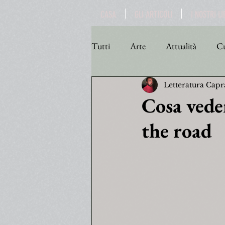
CASA
GLI ARTICOLI
I NOSTRI LI
Tutti
Arte
Attualità
Cu
Letteratura Capr
Personaggi
Poesia
Poli
Cosa veder
the road