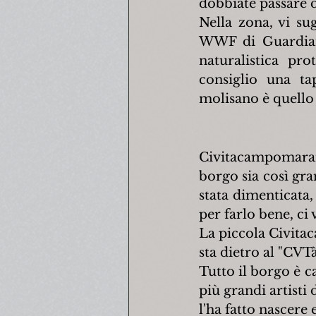
dobbiate passare d
Nella zona, vi sug
WWF di Guardiare
naturalistica pro
consiglio una tap
molisano è quello 
Civitacampomarano
borgo sia così gr
stata dimenticata,
per farlo bene, ci
La piccola Civitac
sta dietro al "CVTà
Tutto il borgo è ca
più grandi artisti
l'ha fatto nascere 