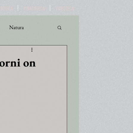
OTOTECA
PINACOTECA
VIDEOTECA
Natura
ro
Turismo
iorni on