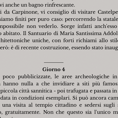
vi anche un bagno rinfrescante.
 da Carpinone, vi consiglio di visitare Castelpet
siamo finiti per puro caso: percorrendo la statale
ossibile non vederlo. Sorge infatti anch'esso 
 abitato. Il Santuario di Maria Santissima Addolo
chitettoniche uniche, con forti richiami allo stil
erò: è di recente costruzione, essendo stato inaug
Giorno 4
 poco pubblicizzate, le aree archeologiche in
hanno nulla a che invidiare a siti più famosi.
piccola città sannitica - poi trafugata e passata 
andata in condizioni esemplari. Si può ancora cam
 una visita al tempio cittadino e sedersi sugli s
tto, gratuitamente. Non che questo sia l'unico m