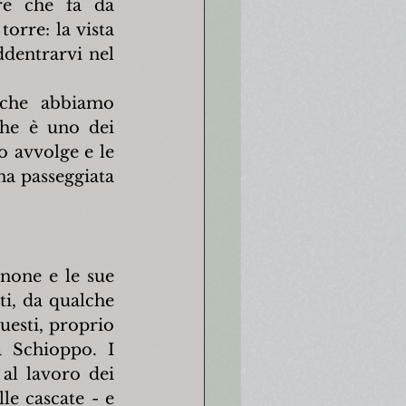
re che fa da 
orre: la vista 
dentrarvi nel 
che abbiamo 
he è uno dei 
 avvolge e le 
a passeggiata 
inone e le sue 
ti, da qualche 
uesti, proprio 
 Schioppo. I 
al lavoro dei 
e cascate - e 