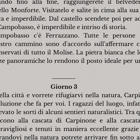
do fino alla fine, raggiungerete il belvede
lo Monforte. Visitatelo e salite in cima alla sua t
ca e imperdibile. Dal castello scendete poi per ad
Campobasso, è imperdibile e intriso di storia.
ampobasso c'è Ferrazzano. Tutte le persone 
ostro cammino sono d'accordo sull'affermare c
ervati di tutto il Molise. La pietra bianca che lo
ze panoramiche lo rendono il posto ideale per un
Giorno 3
ella città e vorrete rifugiarvi nella natura, Carp
luzione che fa per voi. I ragazzi del luogo, infat
ato le sorti di alcuni sentieri naturalistici. Tra q
cono alla cascata di Carpinone e alla cascata
avigliosi e tenuti in maniera eccellente grazie 
andovi nella natura potrete arrivare fin sotto all