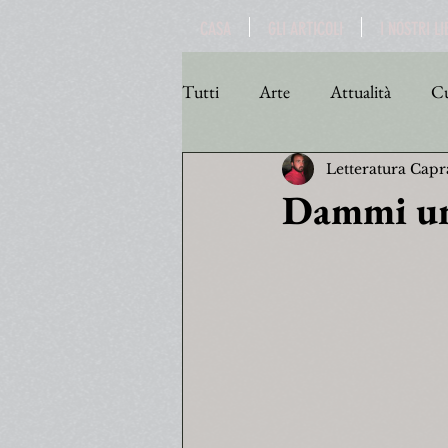
CASA
GLI ARTICOLI
I NOSTRI LI
Tutti
Arte
Attualità
Cu
Letteratura Capr
Personaggi
Poesia
Poli
Dammi un