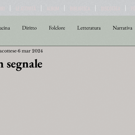
BRI
LE ATTIVITÀ
ALBUM
BIBLIOTECA
DISCOTECA
F
cina
Diritto
Folclore
Letteratura
Narrativa
acottese
6 mar 2024
tica
Religione
Scienza
Sport
Storia
Teat
 segnale