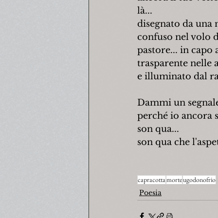
là...
disegnato da una 
confuso nel volo d
pastore... in capo a
trasparente nelle 
e illuminato dal r
Dammi un segnal
perché io ancora 
son qua...
son qua che l'aspe
capracotta
morte
ugodonofrio
Poesia