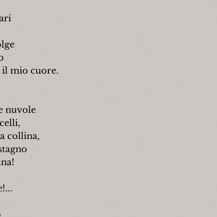
ari
olge
o
il mio cuore.
le nuvole
celli,
a collina,
 stagno
una!
...
o