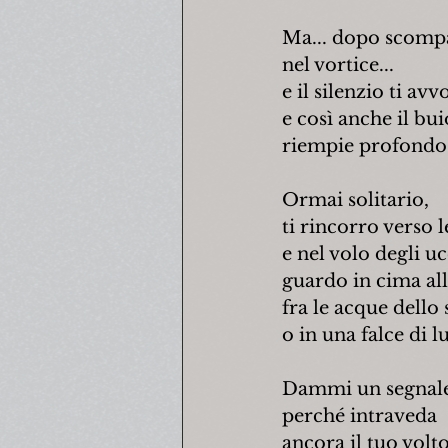
Ma... dopo scomp
nel vortice...
e il silenzio ti avv
e così anche il bui
riempie profondo 
Ormai solitario,
ti rincorro verso 
e nel volo degli uc
guardo in cima all
fra le acque dello
o in una falce di l
Dammi un segnale!
perché intraveda
ancora il tuo volt