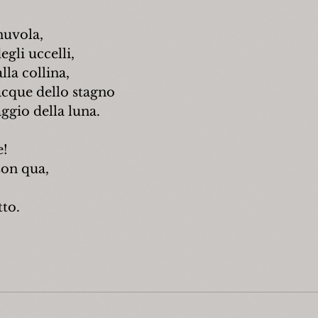
nuvola,
egli uccelli,
lla collina,
acque dello stagno
aggio della luna.
e!
son qua,
tto.