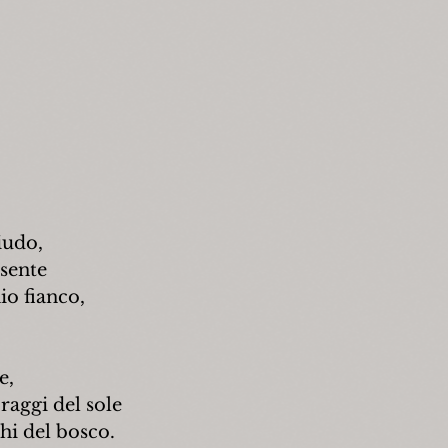
iudo,
esente
io fianco,
e,
raggi del sole
ghi del bosco.