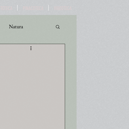
OTOTECA
PINACOTECA
VIDEOTECA
Natura
ro
Turismo