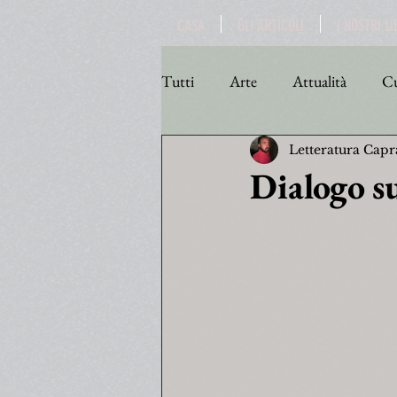
CASA
GLI ARTICOLI
I NOSTRI LI
Tutti
Arte
Attualità
Cu
Letteratura Capr
Personaggi
Poesia
Poli
Dialogo su