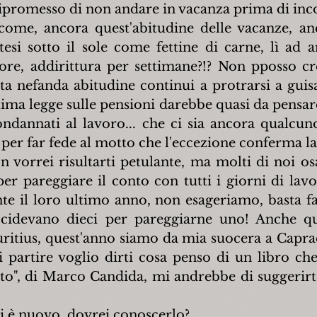
ipromesso di non andare in vacanza prima di incon
me, ancora quest'abitudine delle vacanze, anco
tesi sotto il sole come fettine di carne, lì ad ar
ore, addirittura per settimane?!? Non pposso cr
ta nefanda abitudine continui a protrarsi a guisa
ltima legge sulle pensioni darebbe quasi da pensare
ondannati al lavoro... che ci sia ancora qualcuno
per far fede al motto che l'eccezione conferma la
 vorrei risultarti petulante, ma molti di noi os
er pareggiare il conto con tutti i giorni di lav
e il loro ultimo anno, non esageriamo, basta f
ccidevano dieci per pareggiarne uno! Anche qu
uritius, quest'anno siamo da mia suocera a Capra
 partire voglio dirti cosa penso di un libro che 
to", di Marco Candida, mi andrebbe di suggerirten
 è nuovo, dovrei conoscerlo?