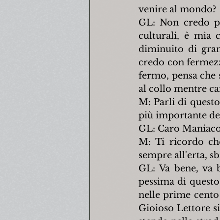
venire al mondo?
GL: Non credo pr
culturali, è mia 
diminuito di gran
credo con fermezz
fermo, pensa che s
al collo mentre c
M: Parli di questo
più importante del
GL: Caro Maniaco.
M: Ti ricordo ch
sempre all'erta, s
GL: Va bene, va 
pessima di questo 
nelle prime cento 
Gioioso Lettore si