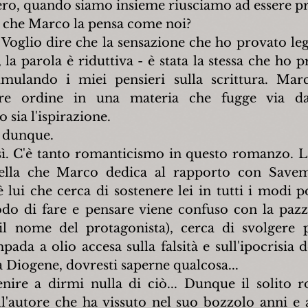
vero, quando siamo insieme riusciamo ad essere pr
e che Marco la pensa come noi?
Voglio dire che la sensazione che ho provato le
a parola è riduttiva - è stata la stessa che ho pr
umulando i miei pensieri sulla scrittura. Mar
ere ordine in una materia che fugge via dal
 sia l'ispirazione.
 dunque.
. C'è tanto romanticismo in questo romanzo. La
lla che Marco dedica al rapporto con Savemi
lui che cerca di sostenere lei in tutti i modi pos
o di fare e pensare viene confuso con la pazzi
l nome del protagonista), cerca di svolgere p
ada a olio accesa sulla falsità e sull'ipocrisia 
 Diogene, dovresti saperne qualcosa...
nire a dirmi nulla di ciò... Dunque il solito 
ll'autore che ha vissuto nel suo bozzolo anni e 