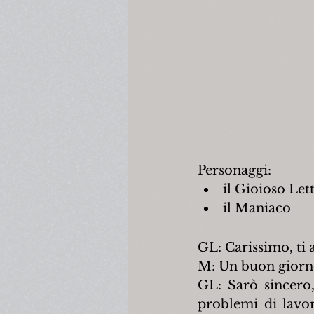
Personaggi:
il Gioioso Let
il Maniaco
GL: Carissimo, ti 
M: Un buon giorno 
GL: Sarò sincero,
problemi di lavor