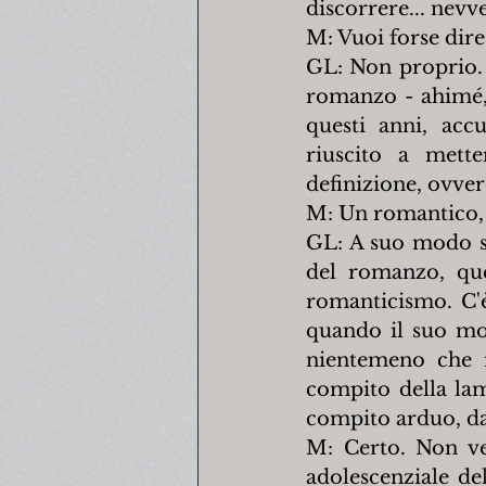
discorrere... nev
M: Vuoi forse dir
GL: Non proprio. 
romanzo - ahimé, l
questi anni, acc
riuscito a mett
definizione, ovvero
M: Un romantico,
GL: A suo modo sì
del romanzo, que
romanticismo. C'è 
quando il suo mod
nientemeno che i
compito della lamp
compito arduo, da
M: Certo. Non ve
adolescenziale de