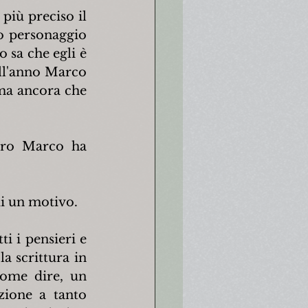
iù preciso il 
o personaggio 
sa che egli è 
ll'anno Marco 
ma ancora che 
tro Marco ha 
di un motivo.
i i pensieri e 
la scrittura in 
ome dire, un 
ione a tanto 