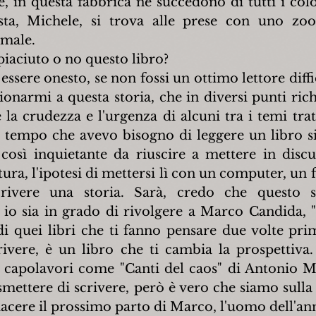
, in questa fabbrica ne succedono di tutti i colori
sta, Michele, si trova alle prese con uno zoo 
 male.
 piaciuto o no questo libro?
essere onesto, se non fossi un ottimo lettore diffi
ionarmi a questa storia, che in diversi punti rich
 è la crudezza e l'urgenza di alcuni tra i temi tratt
 tempo che avevo bisogno di leggere un libro si
 così inquietante da riuscire a mettere in discu
ttura, l'ipotesi di mettersi lì con un computer, un fo
ivere una storia. Sarà, credo che questo si
o sia in grado di rivolgere a Marco Candida, "
di quei libri che ti fanno pensare due volte prim
vere, è un libro che ti cambia la prospettiva.
 capolavori come "Canti del caos" di Antonio Mo
 smettere di scrivere, però è vero che siamo sulla
acere il prossimo parto di Marco, l'uomo dell'an