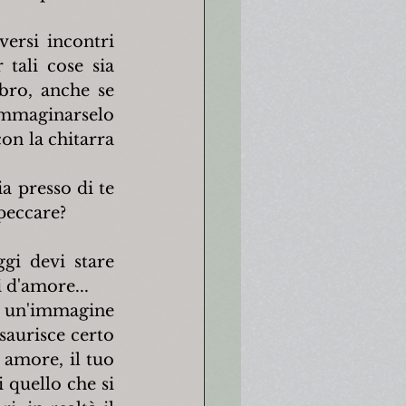
rsi incontri 
tali cose sia 
ro, anche se 
immaginarselo 
on la chitarra 
a presso di te 
 peccare?
i devi stare 
i d'amore...
 un'immagine 
aurisce certo 
amore, il tuo 
 quello che si 