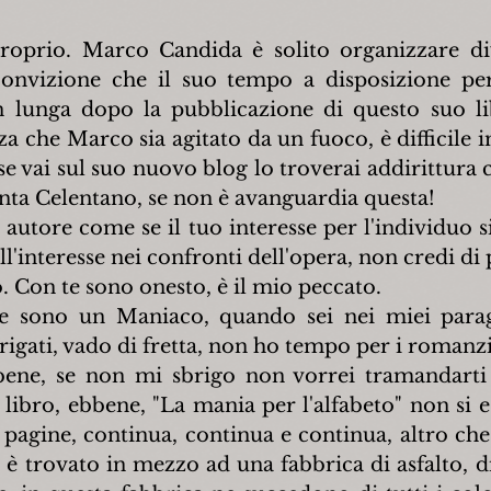
oprio. Marco Candida è solito organizzare dive
convizione che il suo tempo a disposizione per 
 lunga dopo la pubblicazione di questo suo lib
a che Marco sia agitato da un fuoco, è difficile 
e vai sul suo nuovo blog lo troverai addirittura c
anta Celentano, se non è avanguardia questa!
 autore come se il tuo interesse per l'individuo si
l'interesse nei confronti dell'opera, non credi di
 Con te sono onesto, è il mio peccato.
e sono un Maniaco, quando sei nei miei paragg
brigati, vado di fretta, non ho tempo per i romanz
bene, se non mi sbrigo non vorrei tramandarti
libro, ebbene, "La mania per l'alfabeto" non si es
pagine, continua, continua e continua, altro che 
 è trovato in mezzo ad una fabbrica di asfalto, di