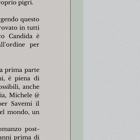
oprio pigri.
ggendo questo 
ovato in tutti 
co Candida è 
l'ordine per 
 prima parte 
, è piena di 
sibili, anche 
a, Michele (è 
er Savemi il 
del mondo, un 
romanzo post-
anni prima di 