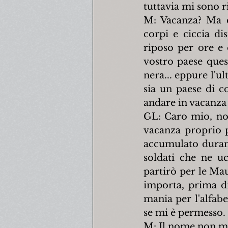
tuttavia mi sono r
M: Vacanza? Ma co
corpi e ciccia dis
riposo per ore e 
vostro paese ques
nera... eppure l'u
sia un paese di c
andare in vacanza 
GL: Caro mio, non
vacanza proprio p
accumulato durant
soldati che ne u
partirò per le Ma
importa, prima di
mania per l'alfabe
se mi è permesso.
M: Il nome non mi