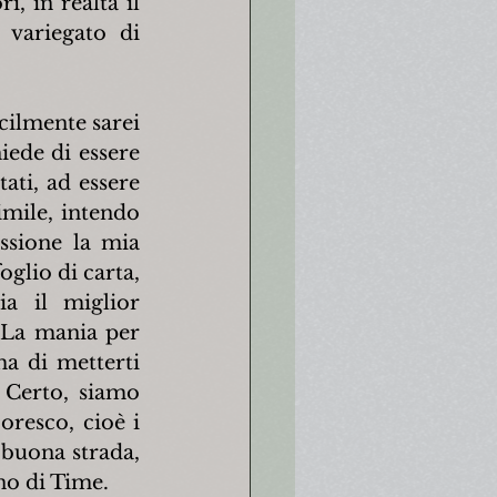
, in realtà il 
variegato di 
cilmente sarei 
iede di essere 
ati, ad essere 
mile, intendo 
ssione la mia 
glio di carta, 
a il miglior 
La mania per 
a di metterti 
 Certo, siamo 
resco, cioè i 
 buona strada, 
no di Time.