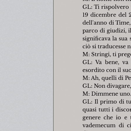
GL: Ti rispolvero 
19 dicembre del 2
dell'anno di Time,
parco di giudizi, 
significava la sua
ciò si traducesse 
M: Stringi, ti preg
GL: Va bene, va 
esordito con il s
M: Ah, quelli di Pe
GL: Non divagare, 
M: Dimmene uno
GL: Il primo di tu
quasi tutti i discor
genere che io e
vademecum di ciò