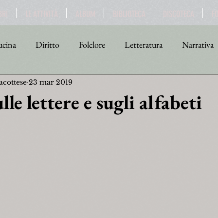
BRI
LE ATTIVITÀ
ALBUM
BIBLIOTECA
DISCOTECA
F
cina
Diritto
Folclore
Letteratura
Narrativa
acottese
23 mar 2019
tica
Religione
Scienza
Sport
Storia
Teat
lle lettere e sugli alfabeti