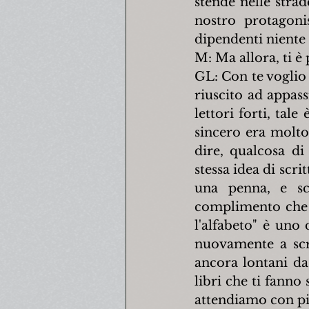
stende nelle strade
nostro protagoni
dipendenti niente
M: Ma allora, ti è
GL: Con te voglio 
riuscito ad appass
lettori forti, tale
sincero era molto
dire, qualcosa di
stessa idea di scri
una penna, e scr
complimento che i
l'alfabeto" è uno 
nuovamente a scri
ancora lontani da
libri che ti fanno
attendiamo con pi