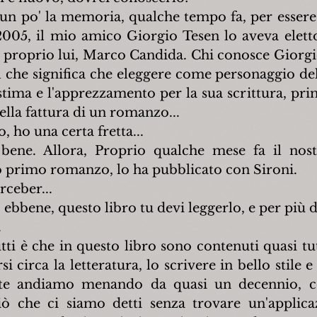
un po' la memoria, qualche tempo fa, per essere p
005, il mio amico Giorgio Tesen lo aveva elett
 proprio lui, Marco Candida. Chi conosce Giorgio 
il che significa che eleggere come personaggio de
 stima e l'apprezzamento per la sua scrittura, pri
nella fattura di un romanzo...
o, ho una certa fretta...
bene. Allora, Proprio qualche mese fa il nos
uo primo romanzo, lo ha pubblicato con Sironi.
rceber...
ebbene, questo libro tu devi leggerlo, e per più 
.
tti è che in questo libro sono contenuti quasi tutt
si circa la letteratura, lo scrivere in bello stile e 
 te andiamo menando da quasi un decennio, c
 che ci siamo detti senza trovare un'applicaz