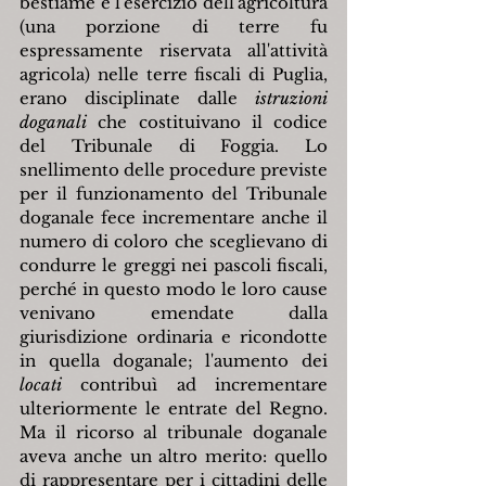
bestiame e l'esercizio dell'agricoltura 
(una porzione di terre fu 
espressamente riservata all'attività 
agricola) nelle terre fiscali di Puglia, 
erano disciplinate dalle 
istruzioni 
doganali
 che costituivano il codice 
del Tribunale di Foggia. Lo 
snellimento delle procedure previste 
per il funzionamento del Tribunale 
doganale fece incrementare anche il 
numero di coloro che sceglievano di 
condurre le greggi nei pascoli fiscali, 
perché in questo modo le loro cause 
venivano emendate dalla 
giurisdizione ordinaria e ricondotte 
in quella doganale; l'aumento dei 
locati
 contribuì ad incrementare 
ulteriormente le entrate del Regno. 
Ma il ricorso al tribunale doganale 
aveva anche un altro merito: quello 
di rappresentare per i cittadini delle 