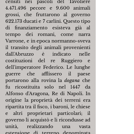
censiti nei pascoli del Tavoliere 
4.471.496 pecore e 9.600 animali 
grossi, che fruttarono al governo 
622.173 ducati e 7 carlini. Questo tipo 
di finanziamento esisteva già al 
tempo dei romani, come narra 
Varrone, e in epoca normanno-sveva 
il transito degli animali provenienti 
dall'Abruzzo è indicato nelle 
costituzioni del re Ruggiero e 
dell'imperatore Federico. Le lunghe 
guerre che afflissero il paese 
portarono alla rovina la 
dogana
 che 
fu ricostituita solo nel 1447 da 
Alfonso d'Aragona, Re di Napoli. In 
origine la proprietà dei terreni era 
ripartita tra il fisco, i baroni, le chiese 
e altri proprietari particolari; il 
governo li acquistò e li ricondusse ad 
unità, realizzando una vasta 
estensione di terreno denominata 