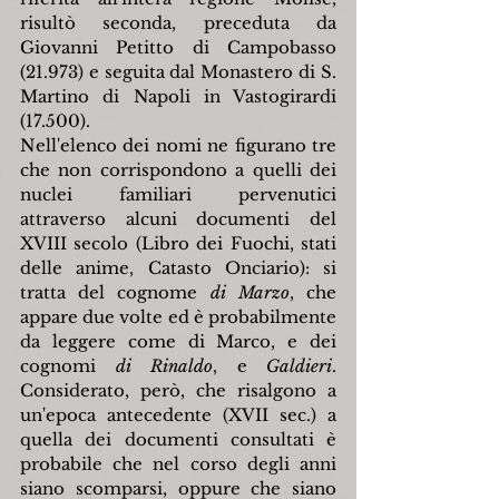
risultò seconda, preceduta da 
Giovanni Petitto di Campobasso 
(21.973) e seguita dal Monastero di S. 
Martino di Napoli in Vastogirardi 
(17.500).
Nell'elenco dei nomi ne figurano tre 
che non corrispondono a quelli dei 
nuclei familiari pervenutici 
attraverso alcuni documenti del 
XVIII secolo (Libro dei Fuochi, stati 
delle anime, Catasto Onciario): si 
tratta del cognome 
di Marzo
, che 
appare due volte ed è probabilmente 
da leggere come di Marco, e dei 
cognomi 
di Rinaldo
, e 
Galdieri
. 
Considerato, però, che risalgono a 
un'epoca antecedente (XVII sec.) a 
quella dei documenti consultati è 
probabile che nel corso degli anni 
siano scomparsi, oppure che siano 