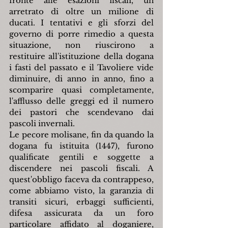
fronte alle esazioni fiscali, un 
arretrato di oltre un milione di 
ducati. I tentativi e gli sforzi del 
governo di porre rimedio a questa 
situazione, non riuscirono a 
restituire all'istituzione della dogana 
i fasti del passato e il Tavoliere vide 
diminuire, di anno in anno, fino a 
scomparire quasi completamente, 
l'afflusso delle greggi ed il numero 
dei pastori che scendevano dai 
pascoli invernali.
Le pecore molisane, fin da quando la 
dogana fu istituita (1447), furono 
qualificate gentili e soggette a 
discendere nei pascoli fiscali. A 
quest'obbligo faceva da contrappeso, 
come abbiamo visto, la garanzia di 
transiti sicuri, erbaggi sufficienti, 
difesa assicurata da un foro 
particolare affidato al doganiere, 