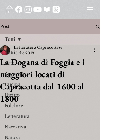
Post
Tutti
Letteratura Capracottese
Tutti
16 dic 2018
La Dogana di Foggia e i
Arte
maggiori locati di
Attualità
Capracotta dal 1600 al
Cucina
Diritto
1800
Folclore
Letteratura
Narrativa
Natura