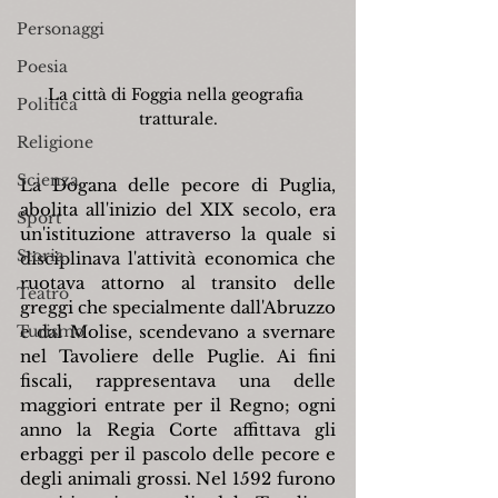
Personaggi
Poesia
La città di Foggia nella geografia 
Politica
tratturale.
Religione
Scienza
La Dogana delle pecore di Puglia, 
abolita all'inizio del XIX secolo, era 
Sport
un'istituzione attraverso la quale si 
Storia
disciplinava l'attività economica che 
ruotava attorno al transito delle 
Teatro
greggi che specialmente dall'Abruzzo 
Turismo
e dal Molise, scendevano a svernare 
nel Tavoliere delle Puglie. Ai fini 
fiscali, rappresentava una delle 
maggiori entrate per il Regno; ogni 
anno la Regia Corte affittava gli 
erbaggi per il pascolo delle pecore e 
degli animali grossi. Nel 1592 furono 