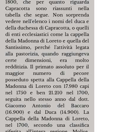
1800, che per quanto riguarda 
Capracotta sono riassunti nella 
tabella che segue. Non sorprenda 
vedere nell'elenco i nomi del duca e 
della duchessa di Capracotta, o quelli 
di enti ecclesiastici come la cappella 
della Madonna di Loreto e quella del 
Santissimo, perché l'attività legata 
alla pastorizia, quando raggiungeva 
certe dimensioni, era molto 
redditizia. Il primato assoluto per il 
maggior numero di pecore 
posseduto spetta alla Cappella della 
Madonna di Loreto con 17.980 capi 
nel 1750 e ben 21.210 nel 1700, 
seguita nello stesso anno dal dott. 
Giacomo Antonio del Baccaro 
(16.900) e dal Duca (14.900). La 
Cappella della Madonna di Loreto, 
nel 1700, secondo una classifica 
riferita all'intera regione Molise, 