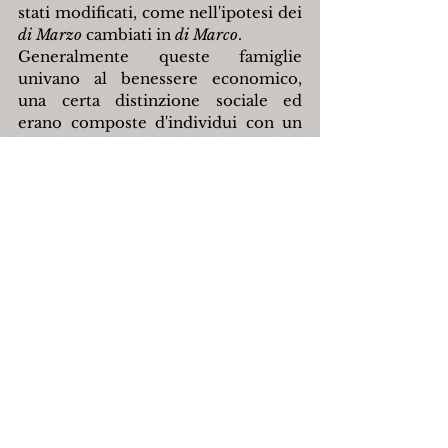
stati modificati, come nell'ipotesi dei 
di Marzo
 cambiati in 
di Marco
.
Generalmente queste famiglie 
univano al benessere economico, 
una certa distinzione sociale ed 
erano composte d'individui con un 
elevato grado di cultura. Proviamo 
ad esaminare la situazione di una di 
questi nuclei familiari.
Nel 1743 troviamo Mattia Pizzella di 
anni 52, 
locato nella regia dogana di 
Foggia
, figlio di Giovanni e Vincenza 
Pollice (a quell'epoca entrambi 
deceduti); nel 1712 aveva sposato 
Antonia d'Andrea (n. 1690 ca.) ma era 
rimasto vedovo. Sua moglie portò 
una dote consistente che ammontava 
a 360 ducati, che comprendeva 150 
ducati in contanti ed il resto in oro e 
pannamenti
. Avevano sei figli: 