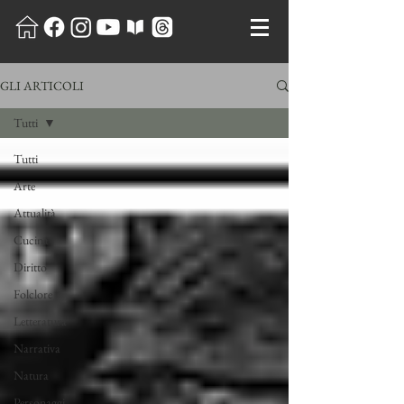
GLI ARTICOLI
Tutti
Tutti
Arte
Attualità
Cucina
Diritto
Folclore
Letteratura
Narrativa
Natura
Personaggi