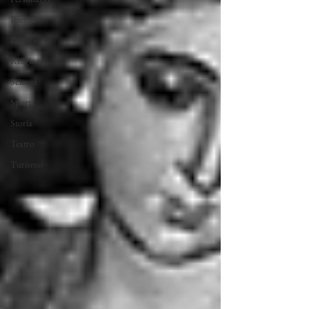
Poesia
Politica
Religione
Scienza
Sport
Storia
Teatro
Turismo