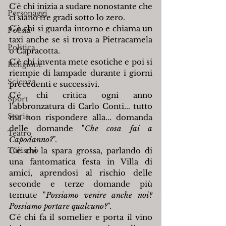
C'è chi inizia a sudare nonostante che 
Personaggi
ci siano tre gradi sotto lo zero.
C'è chi si guarda intorno e chiama un 
Poesia
taxi anche se si trova a Pietracamela 
Politica
o Capracotta.
C'è chi inventa mete esotiche e poi si 
Religione
riempie di lampade durante i giorni 
Scienza
precedenti e successivi.
C'è chi critica ogni anno 
Sport
l'abbronzatura di Carlo Conti... tutto 
Storia
ma non rispondere alla... domanda 
delle domande "
Che cosa fai a 
Teatro
Capodanno?
".
Turismo
C'è chi la spara grossa, parlando di 
una fantomatica festa in Villa di 
amici, aprendosi al rischio delle 
seconde e terze domande più 
temute "
Possiamo venire anche noi? 
Possiamo portare qualcuno?
".
C'è chi fa il somelier e porta il vino 