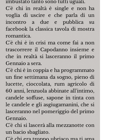
imbustato tanto sono tutti uguali.
C'è chi in realtà è single e non ha 
voglia di uscire e che parla di un 
incontro a due e pubblica su 
facebook la classica tavola di mostra 
romantica.
C'è chi è in crisi ma come fai a non 
trascorrere il Capodanno insieme e 
che in realtà si lasceranno il primo 
Gennaio a sera.
C'è chi è in coppia e ha programmato 
un fine settimana da sogno, pieno di 
lucette, cioccolata, rum agricolo di 
60 anni, lenzuola abbinate all'intimo, 
candele soffuse, sapone in tinta con 
le candele e gli asgiugamanini, che si 
lasceranno nel pomeriggio del primo 
Gennaio.
C'è chi si lascerà alla mezzanotte con 
un bacio sbagliato.
C'è chi era troppo ubriaco ma ti ama 