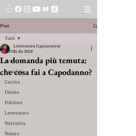
Post
Tutti
Letteratura Capracottese
Tutti
31 dic 2018
La domanda più temuta:
Arte
che cosa fai a Capodanno?
Attualità
Cucina
Diritto
Folclore
Letteratura
Narrativa
Natura