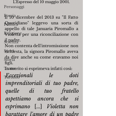
L'Espresso del 10 maggio 2001.
Personaggi
Poesia
Il 10 dicembre del 2013 su "Il Fatto 
Quotidiano" leggevo una sorta di 
Politica
appello di tale Januaria Piromallo a 
Religione
Violetta per una riconciliazione con 
il padre.
Scienza
Non contenta dell'intromissione non 
Sport
richiesta, la signora Piromallo aveva 
da dire anche su come eravamo noi 
Storia
figli.
Teatro
In merito si esprimeva infatti così:
Eccezionali le doti 
Turismo
imprenditoriali di tuo padre, 
quelle di tuo fratello 
aspettiamo ancora che si 
esprimano 
[...] 
Violetta non 
barattare l'amore di un padre 