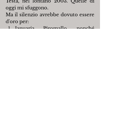
Testa, nel lontano 2003. Quelle di 
oggi mi sfuggono.
Ma il silenzio avrebbe dovuto essere 
d'oro per:
Januaria Piromallo, nonché 
marchesa Capece Piscicelli di 
Montebello dei duchi di 
Capracotta... che è una «piccola 
città del Molise» nel 1891 i 5.000 
abitanti vivevano in piccoli 
tuguri con le loro bestie. Alla 
stessa stregua avrei potuto essere 
"principe" di Albiate, che conta 
quasi 7'000 anime!
Maria Cristina Elmi Busi 
Ferruzzi... ma anche per tante 
altre persone, tra le quali 
sicuramente Stefano Lorenzetto, 
"Il Fatto Quotidiano" e il 
"Corriere della Sera" che davano 
notizie paragonabili a quelle 