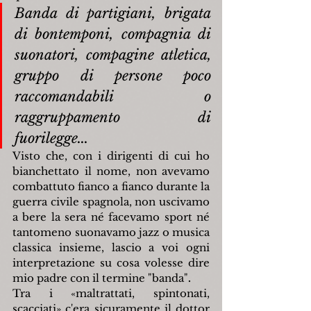
Banda di partigiani, brigata 
di bontemponi, compagnia di 
suonatori, compagine atletica, 
gruppo di persone poco 
raccomandabili o 
raggruppamento di 
fuorilegge...
Visto che, con i dirigenti di cui ho 
bianchettato il nome, non avevamo 
combattuto fianco a fianco durante la 
guerra civile spagnola, non uscivamo 
a bere la sera né facevamo sport né 
tantomeno suonavamo jazz o musica 
classica insieme, lascio a voi ogni 
interpretazione su cosa volesse dire 
mio padre con il termine "banda"
.
Tra i «maltrattati, spintonati, 
scacciati» c'era sicuramente il
dottor 