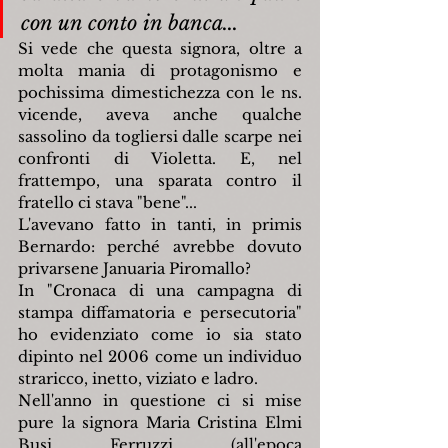
con un conto in banca...
Si vede che questa signora, oltre a 
molta mania di protagonismo e 
pochissima dimestichezza con le ns. 
vicende, aveva anche qualche 
sassolino da togliersi dalle scarpe nei 
confronti di Violetta. E, nel 
frattempo, una sparata contro il 
fratello ci stava "bene"...
L'avevano fatto in tanti, in primis 
Bernardo: perché avrebbe dovuto 
privarsene Januaria Piromallo?
In "Cronaca di una campagna di 
stampa diffamatoria e persecutoria" 
ho evidenziato come io sia stato 
dipinto nel 2006 come un individuo 
straricco, inetto, viziato e ladro.
Nell'anno in questione ci si mise 
pure la signora Maria Cristina Elmi 
Busi Ferruzzi (all'epoca 