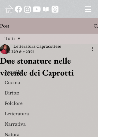
Post
Tutti
Letteratura Capracottese
Tutti
29 dic 2021
Due stonature nelle
Arte
vicende dei Caprotti
Attualità
Cucina
Diritto
Folclore
Letteratura
Narrativa
Natura