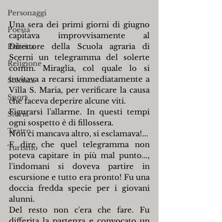
Personaggi
Una sera dei primi giorni di giugno 
Poesia
capitava improvvisamente al 
Direttore della Scuola agraria di 
Politica
Scerni un telegramma del solerte 
Religione
comm. Miraglia, col quale lo si 
invitava a recarsi immediatamente a 
Scienza
Villa S. Maria, per verificare la causa 
Sport
che faceva deperire alcune viti.
Figurarsi l'allarme. In questi tempi 
Storia
ogni sospetto è di fillossera.
Teatro
Non ci mancava altro, si esclamava!...
E dire che quel telegramma non 
Turismo
poteva capitare in più mal punto..., 
l'indomani si doveva partire in 
escursione e tutto era pronto! Fu una 
doccia fredda specie per i giovani 
alunni.
Del resto non c'era che fare. Fu 
differita la partenza e convocato un 