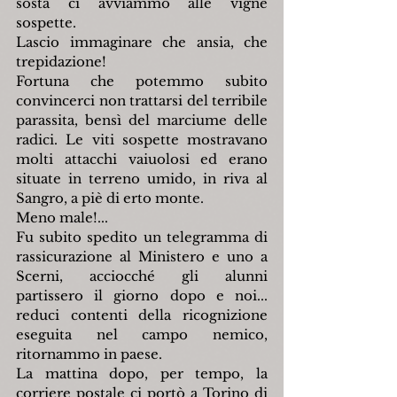
sosta ci avviammo alle vigne 
sospette.
Lascio immaginare che ansia, che 
trepidazione!
Fortuna che potemmo subito 
convincerci non trattarsi del terribile 
parassita, bensì del marciume delle 
radici. Le viti sospette mostravano 
molti attacchi vaiuolosi ed erano 
situate in terreno umido, in riva al 
Sangro, a piè di erto monte.
Meno male!...
Fu subito spedito un telegramma di 
rassicurazione al Ministero e uno a 
Scerni, acciocché gli alunni 
partissero il giorno dopo e noi... 
reduci contenti della ricognizione 
eseguita nel campo nemico, 
ritornammo in paese.
La mattina dopo, per tempo, la 
corriere postale ci portò a Torino di 