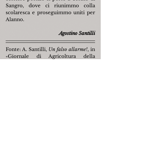
Sangro, dove ci riunimmo colla 
scolaresca e proseguimmo uniti per 
Alanno.
Agostino Santilli
Fonte: A. Santilli, 
Un falso allarme!
, in 
«Giornale di Agricoltura della 
Domenica», II:28, Piacenza, 10 luglio 
1892.
capracotta
emeroteca
agricoltura
agostinosantilli
giornalediagricoltura
Natura
Mostra tutti