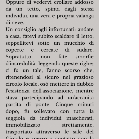
Oppure di vedervi crollare addosso 
da un tetto, spinta dagli stessi 
individui, una vera e propria valanga 
di neve.
Un consiglio agli infortunati: andate 
a casa, fatevi subito scaldare il letto, 
seppellitevi sotto un mucchio di 
coperte e cercate di sudare. 
Sopratutto, non fate smorfie 
d'incredulità, leggendo queste righe; 
ci fu un tale, l'anno scorso che, 
ritenendosi al sicuro nel grazioso 
circolo locale, osò mettere in dubbio 
l'esistenza dell'associazione, mentre 
stava partecipando ad un'accanita 
partita di ponte. Cinque minuti 
dopo, fu sollevato con tutta la 
seggiola da individui mascherati, 
immobilizzato strettamente, 
trasportato attraverso le sale del 
Circolo e messo a contatto con la 