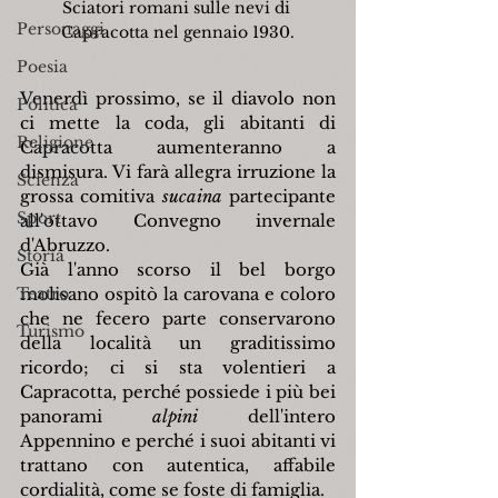
Sciatori romani sulle nevi di 
Personaggi
Capracotta nel gennaio 1930.
Poesia
Venerdì prossimo, se il diavolo non 
Politica
ci mette la coda, gli abitanti di 
Religione
Capracotta aumenteranno a 
dismisura. Vi farà allegra irruzione la 
Scienza
grossa comitiva 
sucaina
 partecipante 
Sport
all'ottavo Convegno invernale 
d'Abruzzo.
Storia
Già l'anno scorso il bel borgo 
Teatro
molisano ospitò la carovana e coloro 
che ne fecero parte conservarono 
Turismo
della località un graditissimo 
ricordo; ci si sta volentieri a 
Capracotta, perché possiede i più bei 
panorami 
alpini
 dell'intero 
Appennino e perché i suoi abitanti vi 
trattano con autentica, affabile 
cordialità, come se foste di famiglia.