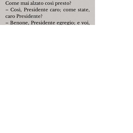
Come mai alzato così presto?
– Così, Presidente caro; come state, 
caro Presidente?
– Benone, Presidente egregio; e voi, 
Presidente mio?
– Meglio di così, Presidente caro, 
non potrebbe andare.
– Bella giornata, eh, Presidente?
– Già, davvero, Presidente. Che ne 
dite, si deciderà a fioccare?
– Eh, Presidente, il barometro s'è 
alzato. Speriamo bene.
E così via, per un'oretta buona.
Giuseppe Sabelli Fioretti
Fonte: G. Sabelli Fioretti, 
Farinosa, 
centimetri sessanta,
 Olimpia, 
Firenze 1942.
capracotta
letteraturaitaliana
fascismo
scinordico
sciclub