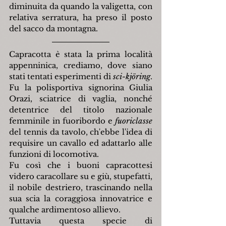
diminuita da quando la valigetta, con 
relativa serratura, ha preso il posto 
del sacco da montagna.
Capracotta è stata la prima località 
appenninica, crediamo, dove siano 
stati tentati esperimenti di 
sci-kjöring
. 
Fu la polisportiva signorina Giulia 
Orazi, sciatrice di vaglia, nonché 
detentrice del titolo nazionale 
femminile in fuoribordo e 
fuoriclasse
del tennis da tavolo, ch'ebbe l'idea di 
requisire un cavallo ed adattarlo alle 
funzioni di locomotiva.
Fu così che i buoni capracottesi 
videro caracollare su e giù, stupefatti, 
il nobile destriero, trascinando nella 
sua scia la coraggiosa innovatrice e 
qualche ardimentoso allievo.
Tuttavia questa specie di 