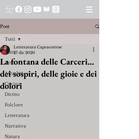
Post
Tutti
Letteratura Capracottese
Tutti
27 dic 2020
La fontana delle Carceri...
Arte
dei sospiri, delle gioie e dei
Attualità
dolori
Cucina
Diritto
Folclore
Letteratura
Narrativa
Natura