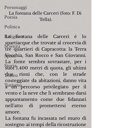
Personaggi
La fontana delle Carceri (foto: F. Di 
Poesia
Tella).
Politica
La fontana delle Carceri è lo 
Religione
spartiacque che trovate al crocevia di 
Scienza
tre quartieri di Capracotta: la Terra 
Vecchia, San Rocco e San Giovanni. 
Sport
La fonte sembra sovrastare, per i 
Storia
suoi 1.400 metri di quota, gli ultimi 
due rioni che, con le strade 
Teatro
costeggiate da abitazioni, danno vita 
Turismo
a un percorso privilegiato per il 
vento e la neve che lì sembrano darsi 
appuntamento come due fidanzati 
nell'atto di promettersi eterno 
amore.
La fontana fu incassata nel muro di 
sostegno ai tempi della ricostruzione 