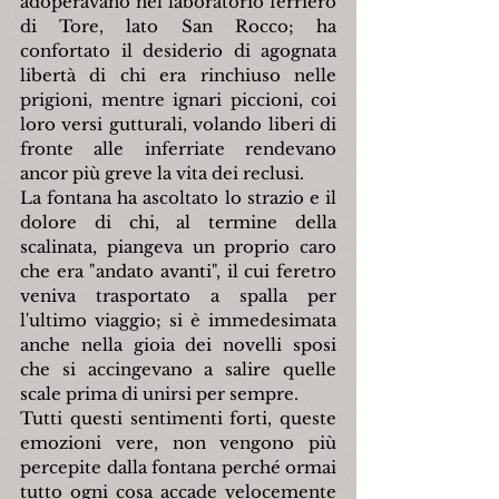
adoperavano nel laboratorio ferriero 
di Tore, lato San Rocco; ha 
confortato il desiderio di agognata 
libertà di chi era rinchiuso nelle 
prigioni, mentre ignari piccioni, coi 
loro versi gutturali, volando liberi di 
fronte alle inferriate rendevano 
ancor più greve la vita dei reclusi.
La fontana ha ascoltato lo strazio e il 
dolore di chi, al termine della 
scalinata, piangeva un proprio caro 
che era "andato avanti", il cui feretro 
veniva trasportato a spalla per 
l'ultimo viaggio; si è immedesimata 
anche nella gioia dei novelli sposi 
che si accingevano a salire quelle 
scale prima di unirsi per sempre.
Tutti questi sentimenti forti, queste 
emozioni vere, non vengono più 
percepite dalla fontana perché ormai 
tutto ogni cosa accade velocemente 