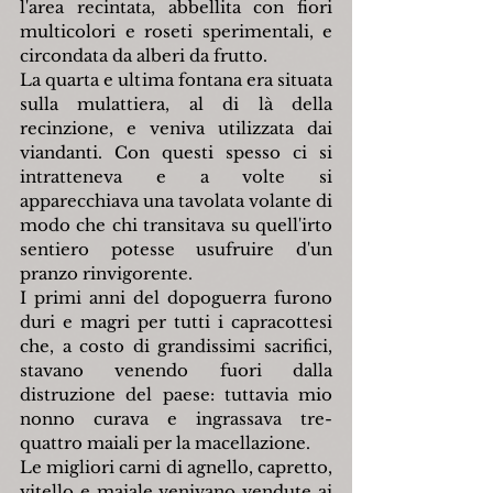
l'area recintata, abbellita con fiori 
multicolori e roseti sperimentali, e 
circondata da alberi da frutto.
La quarta e ultima fontana era situata 
sulla mulattiera, al di là della 
recinzione, e veniva utilizzata dai 
viandanti. Con questi spesso ci si 
intratteneva e a volte si 
apparecchiava una tavolata volante di 
modo che chi transitava su quell'irto 
sentiero potesse usufruire d'un 
pranzo rinvigorente.
I primi anni del dopoguerra furono 
duri e magri per tutti i capracottesi 
che, a costo di grandissimi sacrifici, 
stavano venendo fuori dalla 
distruzione del paese: tuttavia mio 
nonno curava e ingrassava tre-
quattro maiali per la macellazione.
Le migliori carni di agnello, capretto, 
vitello e maiale venivano vendute ai 