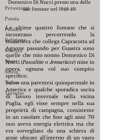
Domenico Di Nucci presso una delle 
Personaggi
sue fontane nel 1948-49.
Poesia
Le ultime quattro fontane che si 
Politica
incontrano percorrendo la 
Religione
mulattiera che collega Capracotta ad 
Agnone passando per Guastra sono 
Scienza
quelle che mio nonno Domenico Di 
Sport
Nucci (
Pascalìtte 
o 
Jennarùcce
) mise in 
opera, ognuna col suo compito 
Storia
specifico.
Teatro
Salvo una parentesi quinquennale in 
America e qualche sporadica uscita 
Turismo
di lavoro invernale nella vicina 
Puglia, egli visse sempre nella sua 
proprietà di campagna, consistente 
in un casolare che fino agli anni '70 
non aveva energia elettrica ma che 
era sorvegliato da una schiera di 
arnie ubicate all'interno di un vasto 