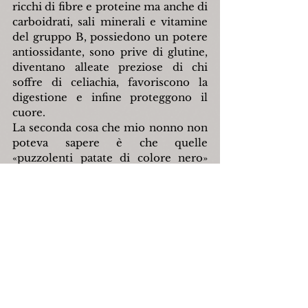
ricchi di fibre e proteine ma anche di 
carboidrati, sali minerali e vitamine 
del gruppo B, possiedono un potere 
antiossidante, sono prive di glutine, 
diventano alleate preziose di chi 
soffre di celiachia, favoriscono la 
digestione e infine proteggono il 
cuore.
La seconda cosa che mio nonno non 
poteva sapere è che quelle 
«puzzolenti patate di colore nero» 
altro non erano che tartufi, quei 
funghi ipogei a forma di tubero che 
sono stati così rivalutati che oggi 
hanno dei prezzi di acquisto 
proibitivi, per non dire folli. A 
quanto pare, in quella circostanza 
non gli tornò utile il motto che 
ripeteva spesso:
– Fino alla bara tutto s'impara!