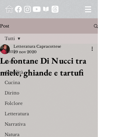
Post
Tutti
Letteratura Capracottese
Tutti
29 nov 2020
Le fontane Di Nucci tra
Arte
miele, ghiande e tartufi
Attualità
Cucina
Diritto
Folclore
Letteratura
Narrativa
Natura