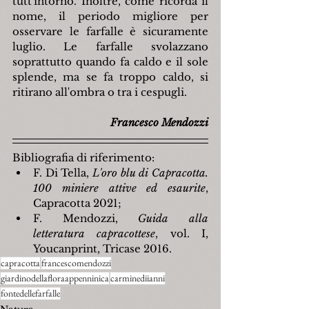
tutt'intorno. Inoltre, come ricorda il 
nome, il periodo migliore per 
osservare le farfalle è sicuramente 
luglio. Le farfalle svolazzano 
soprattutto quando fa caldo e il sole 
splende, ma se fa troppo caldo, si 
ritirano all'ombra o tra i cespugli.
Francesco Mendozzi
Bibliografia di riferimento:
F. Di Tella, 
L'oro blu di Capracotta. 
100 miniere attive ed esaurite
, 
Capracotta 2021;
F. Mendozzi, 
Guida alla 
letteratura capracottese
, vol. I, 
Youcanprint, Tricase 2016.
capracotta
francescomendozzi
giardinodellafloraappenninica
carminediianni
fontedellefarfalle