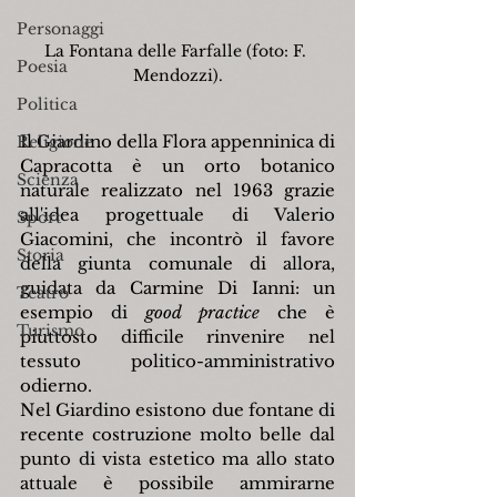
Personaggi
La Fontana delle Farfalle (foto: F. 
Poesia
Mendozzi).
Politica
Il Giardino della Flora appenninica di 
Religione
Capracotta è un orto botanico 
Scienza
naturale realizzato nel 1963 grazie 
all'idea progettuale di Valerio 
Sport
Giacomini, che incontrò il favore 
Storia
della giunta comunale di allora, 
guidata da Carmine Di Ianni: un 
Teatro
esempio di 
good practice
 che è 
Turismo
piuttosto difficile rinvenire nel 
tessuto politico-amministrativo 
odierno.
Nel Giardino esistono due fontane di 
recente costruzione molto belle dal 
punto di vista estetico ma allo stato 
attuale è possibile ammirarne 