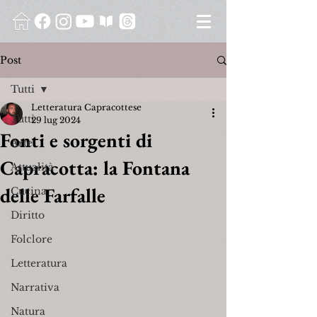
Post
Tutti
Letteratura Capracottese
Tutti
29 lug 2024
Fonti e sorgenti di
Arte
Capracotta: la Fontana
Attualità
delle Farfalle
Cucina
Diritto
Folclore
Letteratura
Narrativa
Natura