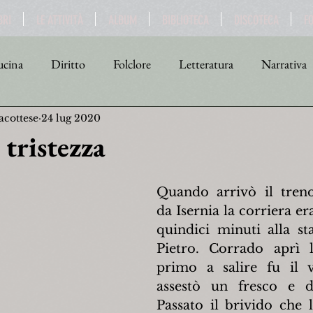
BRI
LE ATTIVITÀ
ALBUM
BIBLIOTECA
DISCOTECA
F
cina
Diritto
Folclore
Letteratura
Narrativa
acottese
24 lug 2020
tica
Religione
Scienza
Sport
Storia
Teat
 tristezza
Quando arrivò il treno
da Isernia la corriera er
quindici minuti alla st
Pietro. Corrado aprì l
primo a salire fu il v
assestò un fresco e do
Passato il brivido che l