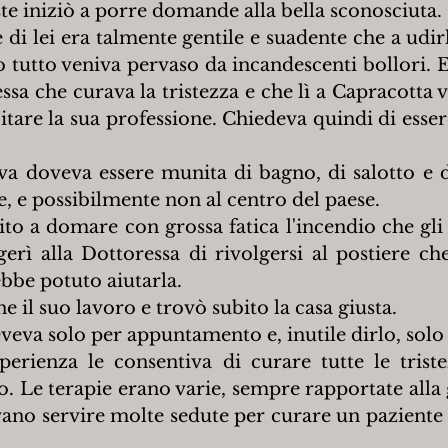
te iniziò a porre domande alla bella sconosciuta. 
 di lei era talmente gentile e suadente che a udir
po tutto veniva pervaso da incandescenti bollori. E
sa che curava la tristezza e che lì a Capracotta vo
itare la sua professione. Chiedeva quindi di essere
va doveva essere munita di bagno, di salotto e 
, e possibilmente non al centro del paese.
to a domare con grossa fatica l'incendio che gli 
gerì alla Dottoressa di rivolgersi al postiere ch
ebbe potuto aiutarla.
ne il suo lavoro e trovò subito la casa giusta.
eveva solo per appuntamento e, inutile dirlo, sol
erienza le consentiva di curare tutte le triste
o. Le terapie erano varie, sempre rapportate alla 
ano servire molte sedute per curare un paziente a