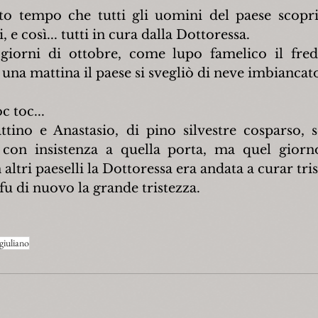
o tempo che tutti gli uomini del paese scoprir
, e così... tutti in cura dalla Dottoressa.
giorni di ottobre, come lupo famelico il fredd
 una mattina il paese si svegliò di neve imbiancato
c toc...
tino e Anastasio, di pino silvestre cosparso, s
 con insistenza a quella porta, ma quel giorno
altri paeselli la Dottoressa era andata a curar tri
. fu di nuovo la grande tristezza.
giuliano