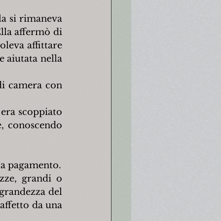
la si rimaneva 
lla affermò di 
leva affittare 
 aiutata nella 
di camera con 
era scoppiato 
e, conoscendo 
o a pagamento.
zze, grandi o 
grandezza del 
ffetto da una 