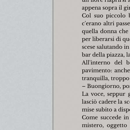
un fiore riaprirsi
appena sopra il g
Col suo piccolo b
c'erano altri pass
quella donna che 
per liberarsi di q
scese salutando in
bar della piazza, 
All'interno del 
pavimento: anche 
tranquilla, troppo
– Buongiorno, poss
La voce, seppur ge
lasciò cadere la s
mise subito a disp
Come succede in o
mistero, oggetto 