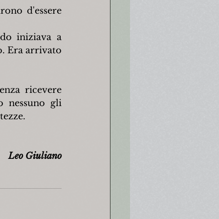
ono d'essere 
o iniziava a 
. Era arrivato 
enza ricevere 
 nessuno gli 
stezze.
Leo Giuliano