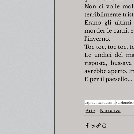
Non ci volle molt
terribilmente tristi
Erano gli ultimi 
morder le carni, e
l'inverno.
Toc toc, toc toc, to
Le undici del mat
risposta, bussava
avrebbe aperto. In 
E per il paesello..
capracotta
racconti
stazione
leo
Arte
Narrativa