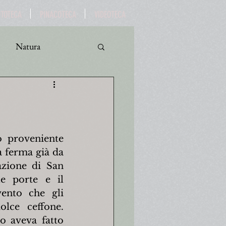
OTOTECA
PINACOTECA
VIDEOTECA
Natura
ro
Turismo
 proveniente 
a ferma già da 
azione di San 
e porte e il 
ento che gli 
lce ceffone. 
o aveva fatto 