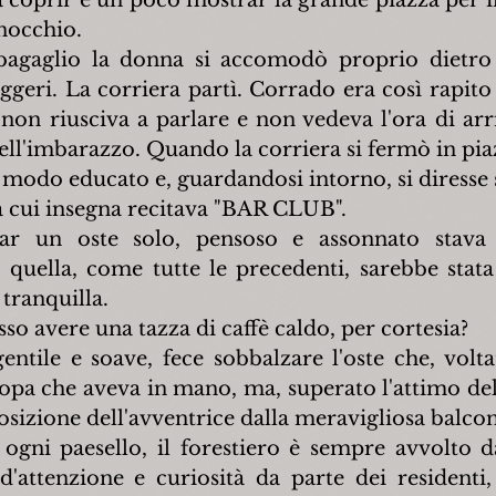
 a coprir e un poco mostrar la grande piazza per i
inocchio.
agaglio la donna si accomodò proprio dietro l'
eggeri. La corriera partì. Corrado era così rapito 
non riusciva a parlare e non vedeva l'ora di arri
uell'imbarazzo. Quando la corriera si fermò in piaz
 modo educato e, guardandosi intorno, si diresse s
la cui insegna recitava "BAR CLUB".
bar un oste solo, pensoso e assonnato stava 
quella, come tutte le precedenti, sarebbe stata
 tranquilla.
o avere una tazza di caffè caldo, per cortesia?
ntile e soave, fece sobbalzare l'oste che, voltato
copa che aveva in mano, ma, superato l'attimo dell
osizione dell'avventrice dalla meravigliosa balcon
gni paesello, il forestiero è sempre avvolto d
d'attenzione e curiosità da parte dei residenti, 