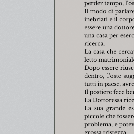
perder tempo, l'os
Il modo di parlare
inebriati e il cor
essere una dottores
una casa per eserc
ricerca.
La casa che cerca
letto matrimoniale
Dopo essere riusci
dentro, l'oste sug
tutti in paese, avr
Il postiere fece be
La Dottoressa ric
La sua grande esp
piccole che fosser
problema, e potev
grossa tristezza.