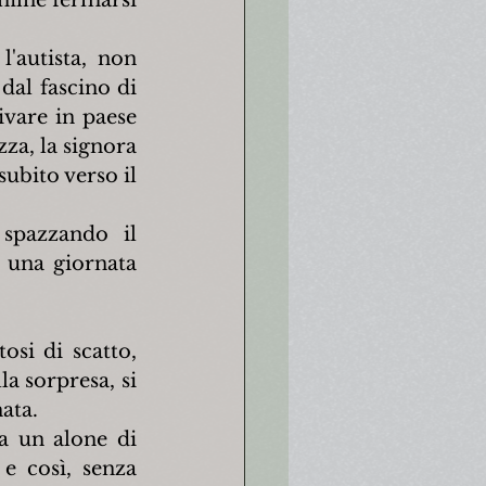
nfine fermarsi 
autista, non 
dal fascino di 
vare in paese 
za, la signora 
ubito verso il 
spazzando il 
 una giornata 
si di scatto, 
a sorpresa, si 
ata.
a un alone di 
e così, senza 