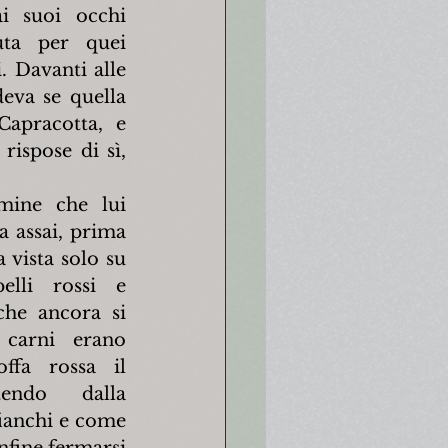
i suoi occhi 
ta per quei 
. Davanti alle 
eva se quella 
apracotta, e 
rispose di sì, 
mine che lui 
a assai, prima 
 vista solo su 
elli rossi e 
he ancora si 
 carni erano 
ffa rossa il 
endo dalla 
ianchi e come 