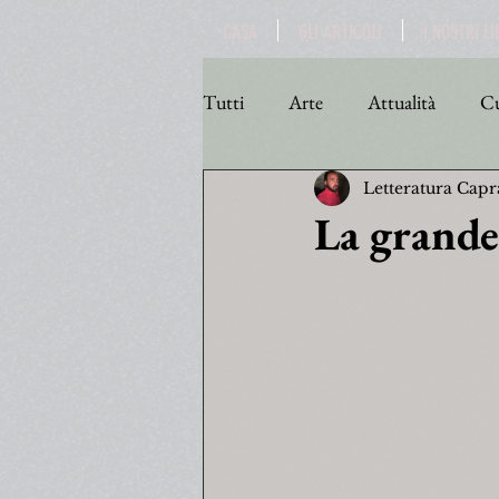
CASA
GLI ARTICOLI
I NOSTRI LI
Tutti
Arte
Attualità
Cu
Letteratura Capr
Personaggi
Poesia
Poli
La grande