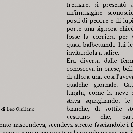
tremare, si presentò a
un'immagine sconosciu
posti di pecore e di lupi
porte una signora chied
fosse la corriera per C
quasi balbettando lui le 
invitandola a salire.
Era diversa dalle fem
conosceva in paese, bell
di allora una così l'aveva
qualche giornale. Cap
lunghi, come la neve c
stava squagliando, le
bianche, di sottile sto
di Leo Giuliano.
vestitino che, part
ento nascondeva, scendeva stretto fasciandole i f