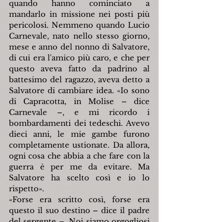
quando hanno cominciato a 
mandarlo in missione nei posti più 
pericolosi. Nemmeno quando Lucio 
Carnevale, nato nello stesso giorno, 
mese e anno del nonno di Salvatore, 
di cui era l'amico più caro, e che per 
questo aveva fatto da padrino al 
battesimo del ragazzo, aveva detto a 
Salvatore di cambiare idea. «Io sono 
di Capracotta, in Molise – dice 
Carnevale –, e mi ricordo i 
bombardamenti dei tedeschi. Avevo 
dieci anni, le mie gambe furono 
completamente ustionate. Da allora, 
ogni cosa che abbia a che fare con la 
guerra è per me da evitare. Ma 
Salvatore ha scelto così e io lo 
rispetto».
«Forse era scritto così, forse era 
questo il suo destino – dice il padre 
del sergente –. Noi siamo orgogliosi 