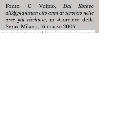
Fonte: C. Vulpio, 
Dal Kosovo 
all'Afghanistan otto anni di servizio nelle 
aree più rischiose
, in «Corriere della 
Sera», Milano, 16 marzo 2005.
emeroteca
morte
corrieredellasera
luciocarnevale
sansevero
carlovulpio
salvatoremarracino
Politica
Personaggi
Mostra tutti
Post recenti