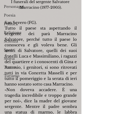
I funerali del sergente Salvatore 
Personaggi
Marracino (1977-2005).
Poesia
San Severo (FG).
Politica
Tutto il paese sta aspettando il 
Religione
sergente dei parà Marracino 
Salvatore, perché tutto il paese lo 
Scienza
conosceva e gli voleva bene. Gli 
Sport
amici di Salvatore, quelli dei suoi 
fratelli Luca e Massimiliano, i ragazzi 
Storia
del quartiere e i conoscenti di Gina e 
Teatro
Antonio, i genitori, si sono ritrovati 
tutti in via Concetta Masselli e per 
Turismo
tutto il pomeriggio e la serata di ieri 
hanno sostato sotto casa Marracino.
«Non doveva accadere. È una 
tragedia incredibile e troppo grande 
per noi», dice la madre del giovane 
sergente. Mentre il padre sembra 
una statua di marmo, le labbra 