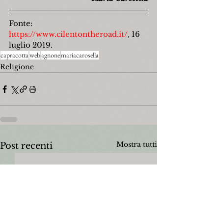
Fonte: 
https://www.cilentontheroad.it/
, 16 
luglio 2019.
capracotta
web
agnone
mariacarosella
Religione
Mostra tutti
Post recenti