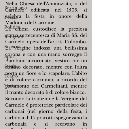
Nella Chiesa dell'Annunziata, o del 
Personaggi
Carmelo, edificata nel 1505, si 
celebra la festa in onore della 
Poesia
Madonna del Carmine.
Politica
La chiesa custodisce la preziosa 
statua settecentesca di Maria SS. del 
Religione
Carmelo, opera dell'artista Colombo. 
Scienza
La Vergine indossa una bellissima 
corona e con una mano sorregge il 
Sport
Bambino incoronato, vestito con un 
Storia
abitino decorato, mentre con l'altra 
porta un fiore e lo scapolare. L'abito 
Teatro
è di colore carminio, a ricordo del 
Turismo
paramento dei Carmelitani, mentre 
il manto decorato è di colore bianco.
Secondo la tradizione la Vergine del 
Carmelo è protettrice particolare dei 
carbonai (nel giorno della festa, i 
carbonai di Capracotta spegnevano la 
carbonaia e si recavano in 