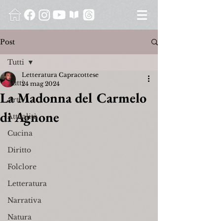
Post
Tutti
Letteratura Capracottese
Tutti
24 mag 2024
La Madonna del Carmelo
Arte
di Agnone
Attualità
Cucina
Diritto
Folclore
Letteratura
Narrativa
Natura