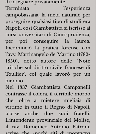
di insegnare privatamente.
Terminata l'esperienza 
campobassana, la meta naturale per 
proseguire qualsiasi tipo di studi era 
Napoli, così Giambattista si iscrisse ai 
corsi universitari di Giurisprudenza, 
per poi conseguire la laurea. 
Incominciò la pratica forense con 
l'avv. Martinangelo de Martino (1782-
1850), dotto autore delle "Note 
critiche sul diritto civile francese di 
Toullier", col quale lavorò per un 
biennio.
Nel 1837 Giambattista Campanelli 
contrasse il colera, il terribile morbo 
che, oltre a mietere migliaia di 
vittime in tutto il Regno di Napoli, 
uccise anche due suoi fratelli. 
L'intendente provinciale del Molise, 
il cav. Domenico Antonio Patroni, 
scrive che «pochi siti di montagna 