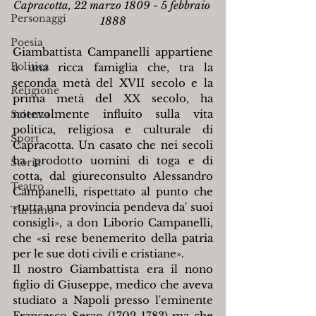
Capracotta, 22 marzo 1809 - 5 febbraio 
Personaggi
1888
Poesia
Giambattista Campanelli appartiene 
Politica
a una ricca famiglia che, tra la 
seconda metà del XVII secolo e la 
Religione
prima metà del XX secolo, ha 
notevolmente influito sulla vita 
Scienza
politica, religiosa e culturale di 
Sport
Capracotta. Un casato che nei secoli 
ha prodotto uomini di toga e di 
Storia
cotta, dal giureconsulto Alessandro 
Teatro
Campanelli, rispettato al punto che 
«tutta una provincia pendeva da' suoi 
Turismo
consigli», a don Liborio Campanelli, 
che «si rese benemerito della patria 
per le sue doti civili e cristiane».
Il nostro Giambattista era il nono 
figlio di Giuseppe, medico che aveva 
studiato a Napoli presso l'eminente 
Francesco Serao (1702-1783) ma che 