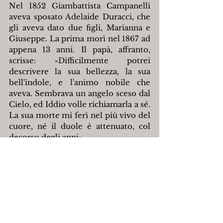
Nel 1852 Giambattista Campanelli 
aveva sposato Adelaide Duracci, che 
gli aveva dato due figli, Marianna e 
Giuseppe. La prima morì nel 1867 ad 
appena 13 anni. Il papà, affranto, 
scrisse: «Difficilmente potrei 
descrivere la sua bellezza, la sua 
bell'indole, e l'animo nobile che 
aveva. Sembrava un angelo sceso dal 
Cielo, ed Iddio volle richiamarla a sé. 
La sua morte mi ferì nel più vivo del 
cuore, né il duole è attenuato, col 
decorso degli anni».
Francesco Mendozzi
Fonte: F. Mendozzi, 
In costanza del suo 
legittimo matrimonio. Sociologia del 
popolo di Capracotta desunta dai registri 
dello stato civile napoleonico (1809-