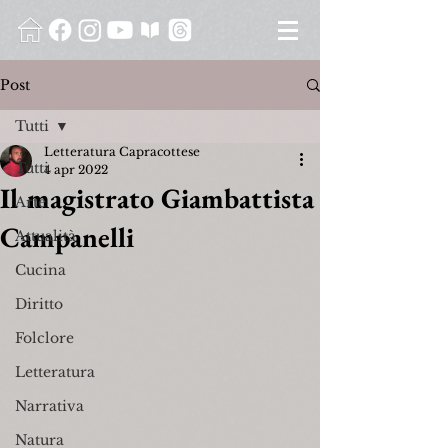
Post
Tutti
Letteratura Capracottese
Tutti
4 apr 2022
Il magistrato Giambattista
Arte
Campanelli
Attualità
Cucina
Diritto
Folclore
Letteratura
Narrativa
Natura