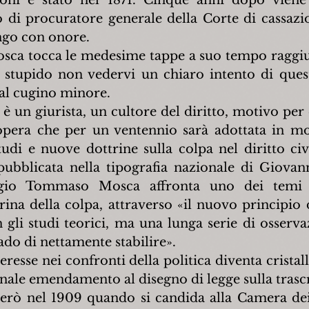
oni è stato nel 1871. Cinque anni dopo viene
o di procuratore generale della Corte di cassazio
ngo con onore.
osca tocca le medesime tappe a suo tempo raggiu
 stupido non vedervi un chiaro intento di quest
 al cugino minore.
 è un giurista, un cultore del diritto, motivo per 
opera che per un ventennio sarà adottata in mol
tudi e nuove dottrine sulla colpa nel diritto civi
pubblicata nella tipografia nazionale di Giovann
ggio Tommaso Mosca affronta uno dei temi gi
rina della colpa, attraverso «il nuovo principio d
 gli studi teorici, ma una lunga serie di osservaz
do di nettamente stabilire».
eresse nei confronti della politica diventa cristall
nale emendamento al disegno di legge sulla trasc
però nel 1909 quando si candida alla Camera dei