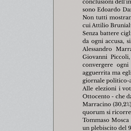
conclusioni dell'in
sono Edoardo Dane
Non tutti mostrano 
cui Attilio Brunia
Senza battere cig
da ogni accusa, si
Alessandro Marra
Giovanni Piccoli
convergere ogni
agguerrita ma egli 
giornale politico-
Alle elezioni i vo
Ottocento - che da
Marracino (30,2%) 
quorum si ricorre a
Tommaso Mosca si 
un plebiscito del 