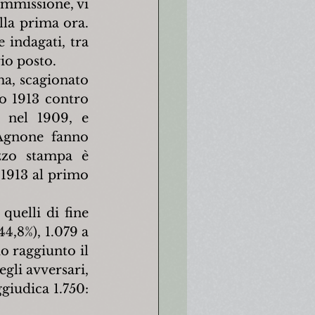
ommissione, vi 
la prima ora. 
 indagati, tra 
io posto.
a, scagionato 
o 1913 contro 
 nel 1909, e 
Agnone fanno 
zo stampa è 
 1913 al primo 
uelli di fine 
,8%), 1.079 a 
 raggiunto il 
gli avversari, 
iudica 1.750: 