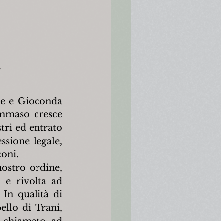
.
e e Gioconda 
mmaso cresce 
tri ed entrato 
ssione legale, 
coni.
stro ordine, 
 e rivolta ad 
 In qualità di 
llo di Trani, 