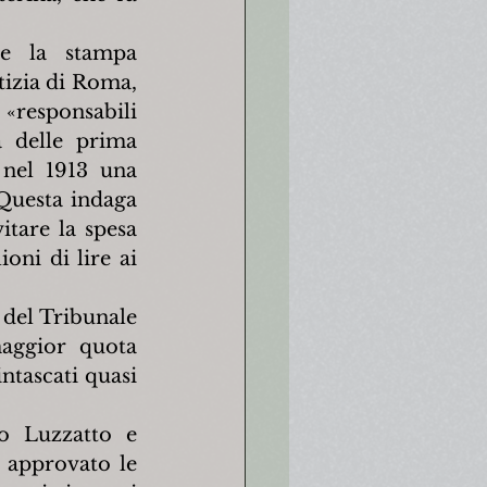
he la stampa 
izia di Roma, 
responsabili 
 delle prima 
nel 1913 una 
Questa indaga 
tare la spesa 
oni di lire ai 
 del Tribunale 
aggior quota 
ntascati quasi 
 Luzzatto e 
approvato le 