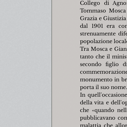
Collego di Agnon
Tommaso Mosca vi
Grazia e Giustizi
dal 1901 era cons
strenuamente dife
popolazione local
Tra Mosca e Giantu
tanto che il mini
secondo figlio 
commemorazione a
monumento in bron
porta il suo nome
In quell'occasion
della vita e dell
che «quando nell'
pubblicavano cont
malattia che allor