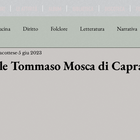
BRI
LE ATTIVITÀ
ALBUM
BIBLIOTECA
DISCOTECA
F
cina
Diritto
Folclore
Letteratura
Narrativa
acottese
5 giu 2023
tica
Religione
Scienza
Sport
Storia
Teat
le Tommaso Mosca di Capr