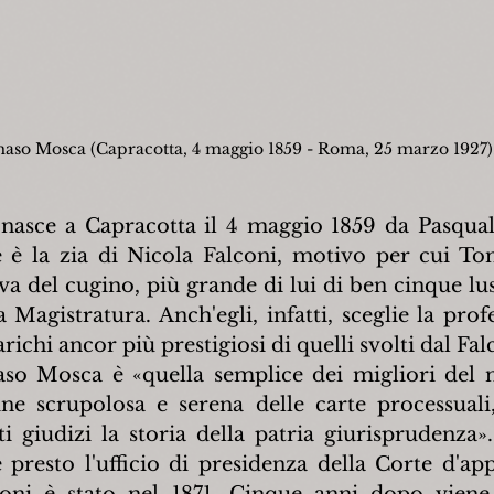
so Mosca (Capracotta, 4 maggio 1859 - Roma, 25 marzo 1927)
sce a Capracotta il 4 maggio 1859 da Pasqual
 è la zia di Nicola Falconi, motivo per cui To
iva del cugino, più grande di lui di ben cinque lus
 Magistratura. Anch'egli, infatti, sceglie la profe
ichi ancor più prestigiosi di quelli svolti dal Fal
o Mosca è «quella semplice dei migliori del no
ine scrupolosa e serena delle carte processuali,
ti giudizi la storia della patria giurisprudenza».
presto l'ufficio di presidenza della Corte d'appe