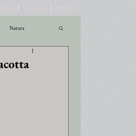
OTOTECA
PINACOTECA
VIDEOTECA
Natura
ro
Turismo
acotta