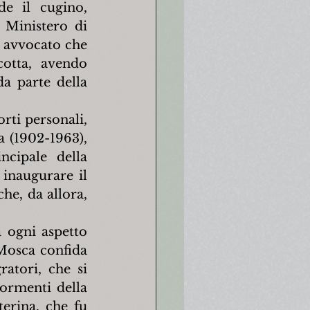
e il cugino, 
Ministero di 
 avvocato che 
otta, avendo 
a parte della 
ti personali, 
 (1902-1963), 
ipale della 
naugurare il 
e, da allora, 
 ogni aspetto 
Mosca confida 
atori, che si 
ormenti della 
e­rina, che fu 