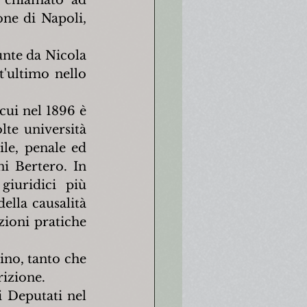
 chiamato ad 
ne di Napoli, 
nte da Nicola 
'ultimo nello 
cui nel 1896 è 
te università 
le, penale ed 
i Bertero. In 
uridici più 
ella causalità 
ioni pratiche 
ino, tanto che 
rizione.
 Deputati nel 