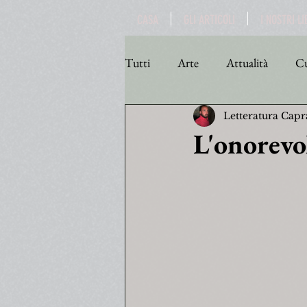
CASA
GLI ARTICOLI
I NOSTRI LI
Tutti
Arte
Attualità
Cu
Letteratura Capr
Personaggi
Poesia
Poli
L'onorevo