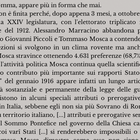
somma, appare più in forma che mai.
non è finita perché, dopo appena 3 mesi, a ottobre,
a XXIV legislatura, con l'elettorato triplicato i
le del 1912. Alessandro Marracino abbandona pr
no Giovanni Piccoli e Tommaso Mosca a contenders
zioni si svolgono in un clima rovente ma anche
 Mosca stravince ottenendo 4.631 preferenze (68,7%
l'attività politica Mosca continua quella scientif
uo contributo più importante sui rapporti Stato-
 del gennaio 1916 appare infatti un lungo artico
tà sostanziale e permanente della legge delle gua
istono in alcuni speciali attributi o prerogative
in Italia, sebbene egli non sia più Sovrano di Ro
territorio italiano, [...] attributi e prerogative sen
del Sommo Pontefice nel governo della Chiesa catt
 coi varî Stati [...] si renderebbero impossibili