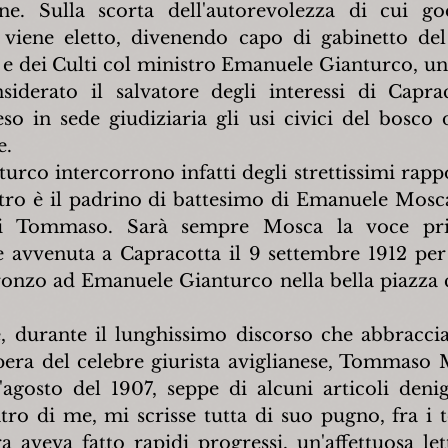
e. Sulla scorta dell'autorevolezza di cui god
ene eletto, divenendo capo di gabinetto del 
a e dei Culti col ministro Emanuele Gianturco, un
iderato il salvatore degli interessi di Caprac
so in sede giudiziaria gli usi civici del bosco d
e.
rco intercorrono infatti degli strettissimi rappor
stro è il padrino di battesimo di Emanuele Mosca
di Tommaso. Sarà sempre Mosca la voce princ
vvenuta a Capracotta il 9 settembre 1912 per i
zo ad Emanuele Gianturco nella bella piazza ch
.
e, durante il lunghissimo discorso che abbraccia
'opera del celebre giurista aviglianese, Tommaso 
agosto del 1907, seppe di alcuni articoli denigr
ro di me, mi scrisse tutta di suo pugno, fra i t
a aveva fatto ra­pidi progressi, un'affettuosa lett