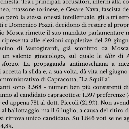
chiesta. Tra i principali accusatori, interni alla c
o, massone torinese, e Cesare Nava, fascista del
però la stessa onestà intellettuale: gli altri sette
lti e Domenico Pozzi, decidono di restare al propr
lio Mosca rimette il suo mandato parlamentare m
 ripresenta alle elezioni suppletive del 29 giugn
cino di Vastogirardi, già sconfitto da Mosca
, un valente ginecologo, sul quale le 
élite
 di 
 sforzo. La propaganda antimoschiana a mez
accetta la sfida e, a sua volta, dà vita nel giugno
amministrativo di Capracotta, "La Squilla".
tanti sono 3.568 - numeri ben più consistenti di q
nno al candidato capracottese 1.597 preferenze (44
ed appena 781 al dott. Piccoli (21,9%). Non avendo
l ballottaggio ma il 6 luglio, a causa del ritiro de
ritrova unico candidato. Su 1.846 voti se ne agg
94,8%.