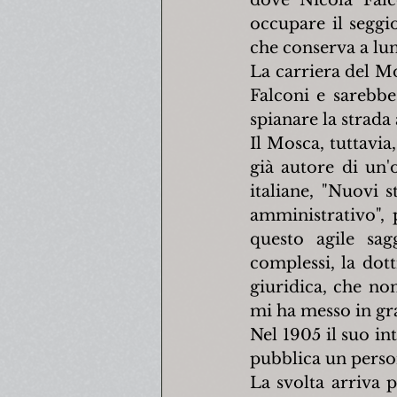
dove Nicola Falc
occupare il seggi
che conserva a lu
La carriera del M
Falconi e sarebbe
spianare la strada
Il Mosca, tuttavia,
già autore di un'
italiane, "Nuovi s
amministrativo", 
questo agile sa
complessi, la dott
giuridica, che non
mi ha messo in gra
Nel 1905 il suo int
pubblica un perso
La svolta arriva 