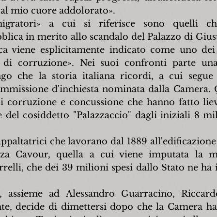
al mio cuore addolorato».
nigratori» a cui si riferisce sono quelli c
lica in merito allo scandalo del Palazzo di Giust
a viene esplicitamente indicato come uno dei «
i di corruzione». Nei suoi confronti parte una
o che la storia italiana ricordi, a cui segue 
ommissione d'inchiesta nominata dalla Camera. 
di corruzione e concussione che hanno fatto lievi
 del cosiddetto "Palazzaccio" dagli iniziali 8 mili
appaltatrici che lavorano dal 1889 all'edificazione
za Cavour, quella a cui viene imputata la m
relli, che dei 39 milioni spesi dallo Stato ne ha i
assieme ad Alessandro Guarracino, Riccardo
e, decide di dimettersi dopo che la Camera ha 