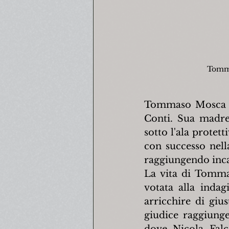
Tomma
Tommaso Mosca na
Conti. Sua madre
sotto l'ala protett
con successo nella
raggiungendo incar
La vita di Tommas
votata alla indag
arricchire di gius
giudice raggiunge 