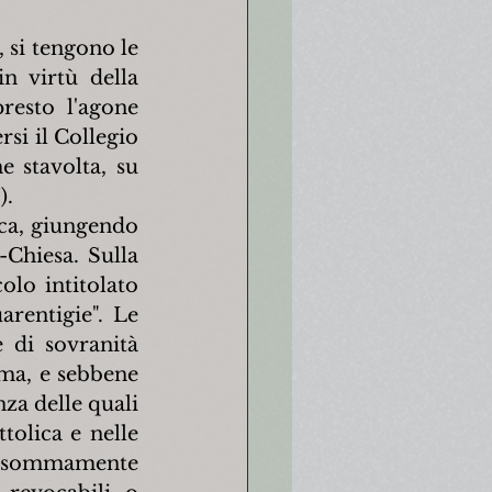
 si tengono le 
n virtù della 
esto l'agone 
i il Collegio 
 stavolta, su 
).
ica, giungendo 
Chiesa. Sulla 
lo intitolato 
rentigie". Le 
 di sovranità 
ma, e sebbene 
za delle quali 
olica e nelle 
 o sommamente 