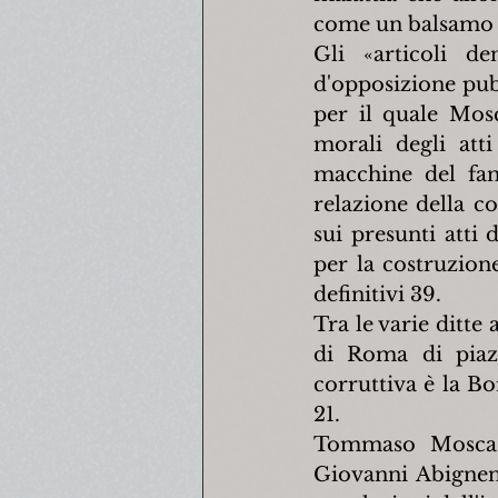
come un balsamo 
Gli «articoli de
d'opposizione pubb
per il quale Mosc
morali degli att
macchine del fang
relazione della c
sui presunti atti 
per la costruzione
definitivi 39.
Tra le varie ditte 
di Roma di piaz
corruttiva è la Bor
21.
Tommaso Mosca, 
Giovanni Abignent