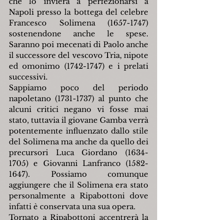
che lo invierà a perfezionarsi a 
Napoli presso la bottega del celebre 
Francesco Solimena (1657-1747) 
sostenendone anche le spese. 
Saranno poi mecenati di Paolo anche 
il successore del vescovo Tria, nipote 
ed omonimo (1742-1747) e i prelati 
successivi.
Sappiamo poco del periodo 
napoletano (1731-1737) al punto che 
alcuni critici negano vi fosse mai 
stato, tuttavia il giovane Gamba verrà 
potentemente influenzato dallo stile 
del Solimena ma anche da quello dei 
precursori Luca Giordano (1634-
1705) e Giovanni Lanfranco (1582-
1647). Possiamo comunque 
aggiungere che il Solimena era stato 
personalmente a Ripabottoni dove 
infatti è conservata una sua opera.
Tornato a Ripabottoni accentrerà la 