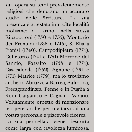
sua opera su temi prevalentemente 
religiosi che denotano un accurato 
studio delle Scritture. La sua 
presenza è attestata in molte località 
molisane: a Larino, nella stessa 
Ripabottoni (1750 e 1755), Montorio 
dei Frentani (1738 e 1745), S. Elia a 
Pianisi (1740), Campodipietra (1774), 
Colletorto (1741 e 1751) Morrone del 
Sannio, Fossalto (1758 e 1774), 
Casacalenda (1752), Agnone (1761 e 
1771) Matrice (1779), ma lo troviamo 
anche in Abruzzo a Barrea, Sulmona, 
Fresagrandinara, Penne e in Puglia a 
Rodi Garganico e Cagnano Varano. 
Volutamente ometto di menzionare 
le opere anche per invitarvi ad una 
vostra personale e piacevole ricerca.
La sua pennellata viene descritta 
come larga con tavolozza luminosa, 