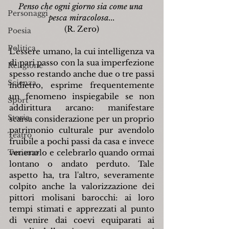
Penso che ogni giorno sia come una 
Personaggi
pesca miracolosa...
(R. Zero)
Poesia
Politica
L'essere umano, la cui intelligenza va 
di pari passo con la sua imperfezione 
Religione
spesso restando anche due o tre passi 
Scienza
indietro, esprime frequentemente 
un fenomeno inspiegabile se non 
Sport
addirittura arcano: manifestare 
Storia
scarsa considerazione per un proprio 
patrimonio culturale pur avendolo 
Teatro
fruibile a pochi passi da casa e invece 
Turismo
venerarlo e celebrarlo quando ormai 
lontano o andato perduto. Tale 
aspetto ha, tra l'altro, severamente 
colpito anche la valorizzazione dei 
pittori molisani barocchi: ai loro 
tempi stimati e apprezzati al punto 
di venire dai coevi equiparati ai 