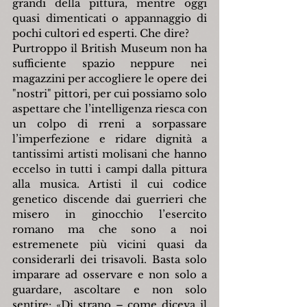
grandi della pittura, mentre oggi 
quasi dimenticati o appannaggio di 
pochi cultori ed esperti. Che dire?
Purtroppo il British Museum non ha 
sufficiente spazio neppure nei 
magazzini per accogliere le opere dei 
"nostri" pittori, per cui possiamo solo 
aspettare che l’intelligenza riesca con 
un colpo di rreni a sorpassare 
l’imperfezione e ridare dignità a 
tantissimi artisti molisani che hanno 
eccelso in tutti i campi dalla pittura 
alla musica. Artisti il cui codice 
genetico discende dai guerrieri che 
misero in ginocchio l’esercito 
romano ma che sono a noi 
estremenete più vicini quasi da 
considerarli dei trisavoli. Basta solo 
imparare ad osservare e non solo a 
guardare, ascoltare e non solo 
sentire: 
«
Di strano – come diceva il 