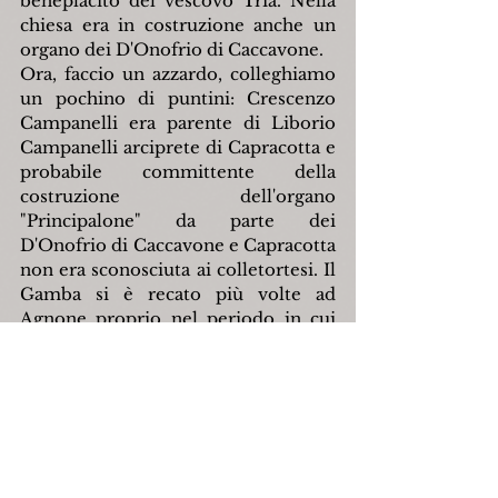
beneplacito del vescovo Tria. Nella 
chiesa era in costruzione anche un 
organo dei D'Onofrio di Caccavone.
Ora, faccio un azzardo, colleghiamo 
un pochino di puntini: Crescenzo 
Campanelli era parente di Liborio 
Campanelli arciprete di Capracotta e 
probabile committente della 
costruzione dell'organo 
"Principalone" da parte dei 
D'Onofrio di Caccavone e Capracotta 
non era sconosciuta ai colletortesi. Il 
Gamba si è recato più volte ad 
Agnone proprio nel periodo in cui 
venivano probabilmente realizzate le 
opere presenti in abside nella 
Collegiata di Capracotta. L'Ultima 
Cena della chiesa di Capracotta, di 
cui abbiamo spesso parlato, dipinta 
sotto l'organo, ed attribuita alla 
scuola del Solimena, mostra delle 