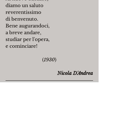
diamo un saluto
reverentissimo
di benvenuto.
Bene augurandoci,
a breve andare,
studiar per l'opera,
e cominciare!
(
1930
)
Nicola D'Andrea
Fonte: N. D'Andrea, 
Le poesie di 
Nicola D'Andrea
, Il Richiamo, Milano 
1971.
capracotta
fascismo
nicoladandrea
gregorioconti
Poesia
Politica