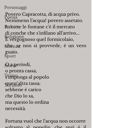
Personaggi
Povero Capracotta, di acqua privo.
Poesia
Nemmeno l'acqua! povero assetato.
In tutte le fontane c'è il mercato
Politica
di conche che s'infilano all'arrivo...
Religione
È vergognoso quel formicolaio,
che, se non si provvede, è un vero 
Scienza
guaio.
Sport
O a periodi,
Storia
o pronta cassa,
Teatro
s'imponga al popolo
quest'altra tassa;
Turismo
sebbene è carico
che Dio lo sa,
ma questo lo ordina
necessità.
Fortuna vuol che l'acqua non occorre
soltanto al popolin, che anzi è il 