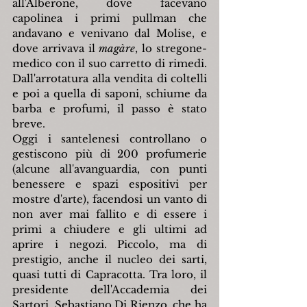
all'Alberone, dove facevano 
capolinea i primi pullman che 
andavano e venivano dal Molise, e 
dove arrivava il 
magàre
, lo stregone-
medico con il suo carretto di rimedi. 
Dall'arrotatura alla vendita di coltelli 
e poi a quella di saponi, schiume da 
barba e profumi, il passo è stato 
breve.
Oggi i santelenesi controllano o 
gestiscono più di 200 profumerie 
(alcune all'avanguardia, con punti 
benessere e spazi espositivi per 
mostre d'arte), facendosi un vanto di 
non aver mai fallito e di essere i 
primi a chiudere e gli ultimi ad 
aprire i negozi. Piccolo, ma di 
prestigio, anche il nucleo dei sarti, 
quasi tutti di Capracotta. Tra loro, il 
presidente dell'Accademia dei 
Sartori, Sebastiano Di Rienzo, che ha 