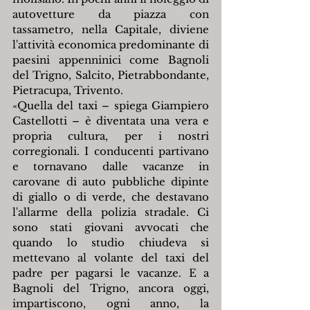
autovetture da piazza con 
tassametro, nella Capitale, diviene 
l'attività economica predominante di 
paesini appenninici come Bagnoli 
del Trigno, Salcito, Pietrabbondante, 
Pietracupa, Trivento.
«Quella del taxi – spiega Giampiero 
Castellotti – è diventata una vera e 
propria cultura, per i nostri 
corregionali. I conducenti partivano 
e tornavano dalle vacanze in 
carovane di auto pubbliche dipinte 
di giallo o di verde, che destavano 
l'allarme della polizia stradale. Ci 
sono stati giovani avvocati che 
quando lo studio chiudeva si 
mettevano al volante del taxi del 
padre per pagarsi le vacanze. E a 
Bagnoli del Trigno, ancora oggi, 
impartiscono, ogni anno, la 