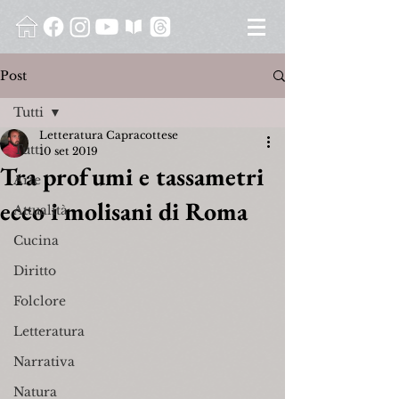
Post
Tutti
Letteratura Capracottese
Tutti
10 set 2019
Tra profumi e tassametri
Arte
ecco i molisani di Roma
Attualità
Cucina
Diritto
Folclore
Letteratura
Narrativa
Natura