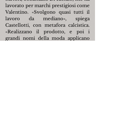
lavorato per marchi prestigiosi come 
Valentino. «Svolgono quasi tutti il 
lavoro da mediano», spiega 
Castellotti, con metafora calcistica. 
«Realizzano il prodotto, e poi i 
grandi nomi della moda applicano 
l'etichetta. D'altra parte, il molisano 
difficilmente diventa protagonista. 
Lavora lontano dai riflettori perché 
viene dalla montagna e non ha né la 
solarità dei napoletani né la 
passionalità del meridionale. 
Tutt'altro, è una persona 
estremamente rigorosa con un senso 
della giustizia e della misura molto 
forte, una tenacia d'acciaio e una 
forza di volontà irriducibile».
Gian Piero Milanetti