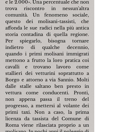
e le 2.000». Una percentuale che non 
trova riscontro in nessun'altra 
comunità. Un fenomeno sociale, 
questo dei molisani-tassisti, che 
affonda le sue radici nella più antica 
storia contadina di quella regione. 
Per spiegarlo, bisogna tornare 
indietro di qualche decennio, 
quando i primi molisani immigrati 
mettono a frutto la loro pratica coi 
cavalli e trovano lavoro come 
stallieri dei vetturini soprattutto a 
Borgo e attorno a via Sannio. Molti 
dalle stalle saltano ben presto in 
vettura come conducenti. Pronti, 
non appena passa il treno del 
progresso, a mettersi al volante dei 
primi taxi. Non a caso, la prima 
licenza da tassista del Comune di 
Roma viene rilasciata proprio a un 
molisano. In pochi anni il noleggio di 