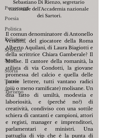
Sebastiano Di Rienzo, segretario 
Personaggi
nazionale dell'Accademia nazionale 
dei Sartori.
Poesia
Politica
Il comun denominatore di Antonello 
Religione
Venditti, del giocatore della Roma 
Alberto Aquilani, di Laura Biagiotti e 
Scienza
della scrittrice Chiara Gamberale? Il 
Sport
Molise. Il cantore della romanità, la 
stilista di via Condotti, la giovane 
Storia
promessa del calcio e quella delle 
Teatro
patrie lettere, tutti vantano radici 
(più o meno ramificate) molisane. Un 
Turismo
dna fatto di umiltà, modestia e 
laboriosità, e (perché no?) di 
creatività, condiviso con una sottile 
schiera di cantanti e campioni, attori 
e registi, manager e imprenditori, 
parlamentari e ministri. Una 
pattuglia di vip che è la punta di 