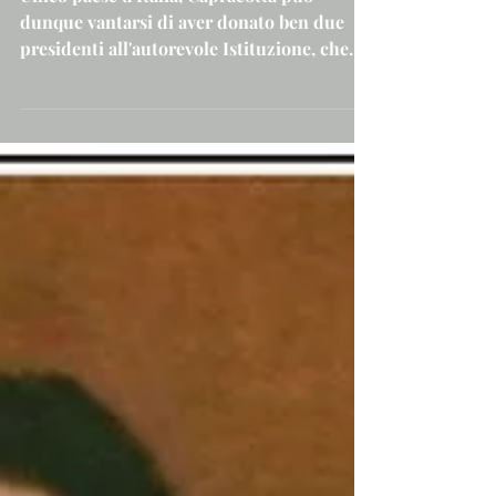
Storia dei sarti di
Capracotta dal dopoguerra
ad oggi (III)
Unico paese d'Italia, Capracotta può
dunque vantarsi di aver donato ben due
presidenti all'autorevole Istituzione, che
dal 1575...