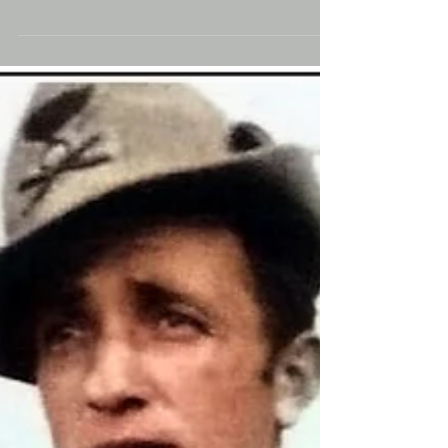
19 nov 2022
Weekend Family: il diario
di una mamma affidataria
La notte è finita ed il sole è spuntato di
nuovo fra i monti di Capracotta a
illuminare le valli, andiamo a fare
colazione...