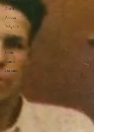
Poesia
Politica
Religione
Scienza
Sport
Storia
Teatro
Turismo