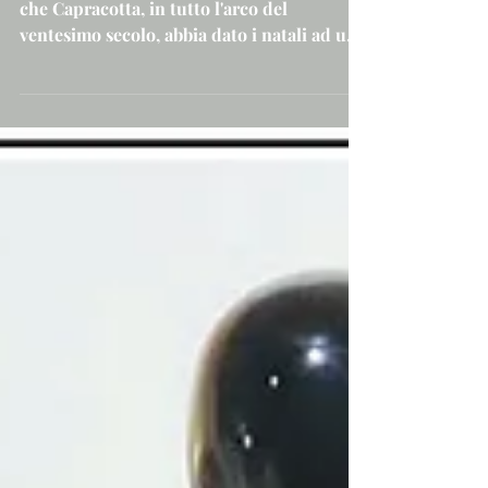
10 lug 2024
Storia dei sarti di
Capracotta dal dopoguerra
ad oggi (I)
Resta comunque un grande mistero il fatto
che Capracotta, in tutto l'arco del
ventesimo secolo, abbia dato i natali ad un
impressionante...