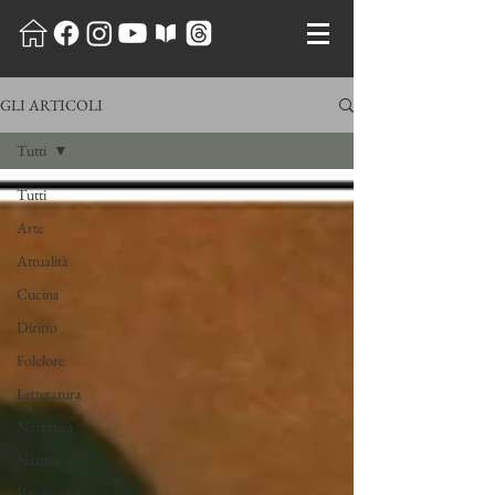
GLI ARTICOLI
Tutti
Tutti
Arte
Attualità
Cucina
Diritto
Folclore
Letteratura
Narrativa
Natura
Personaggi