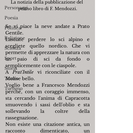
La notizia della pubblicazione del 
Personaggi
primo libro di F. Mendozzi.
Poesia
Se vi piace la neve andate a Prato 
Politica
Gentile.
Religione
Lasciate perdere lo sci alpino e 
scegliete quello nordico. Che vi 
Scienza
permette di apprezzare la natura con 
Sport
un paio di sci da fondo o 
semplicemente con le ciaspole.
Storia
A 
Prat'Intile 
vi riconciliate con il 
Teatro
Molise bello.
Voglio bene a Francesco Mendozzi 
Turismo
perché, con un coraggio immenso, 
sta cercando l'anima di Capracotta 
smuovendo i sassi dell'oblio e sta 
sollevando la coltre della 
rassegnazione.
Non esiste una citazione antica, un 
racconto dimenticato, un 