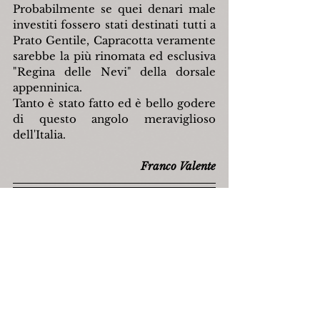
Probabilmente se quei denari male 
investiti fossero stati destinati tutti a 
Prato Gentile, Capracotta veramente 
sarebbe la più rinomata ed esclusiva 
"Regina delle Nevi" della dorsale 
appenninica.
Tanto è stato fatto ed è bello godere 
di questo angolo meraviglioso 
dell'Italia.
Franco Valente
Fonte: 
https://www.facebook.com/
, 
26 gennaio 2023.
capracotta
francescomendozzi
scinordico
francovalente
scialpino
Attualità
Letteratura