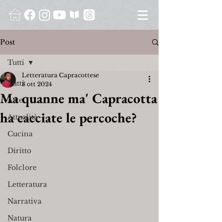
Post
Tutti
Letteratura Capracottese
Tutti
8 ott 2024
Ma quanne ma' Capracotta
Arte
ha cacciate le percoche?
Attualità
Cucina
Diritto
Folclore
Letteratura
Narrativa
Natura