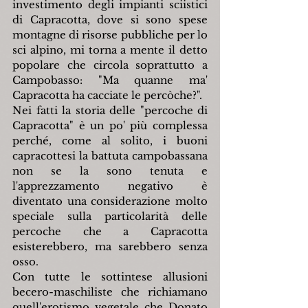
investimento degli impianti sciistici 
di Capracotta, dove si sono spese 
montagne di risorse pubbliche per lo 
sci alpino, mi torna a mente il detto 
popolare che circola soprattutto a 
Campobasso: "Ma quanne ma' 
Capracotta ha cacciate le percòche?".
Nei fatti la storia delle "percoche di 
Capracotta" è un po' più complessa 
perché, come al solito, i buoni 
capracottesi la battuta campobassana 
non se la sono tenuta e 
l'apprezzamento negativo è 
diventato una considerazione molto 
speciale sulla particolarità delle 
percoche che a Capracotta 
esisterebbero, ma sarebbero senza 
osso.
Con tutte le sottintese allusioni 
becero-maschiliste che richiamano 
quell'erotismo vegetale che Donato 