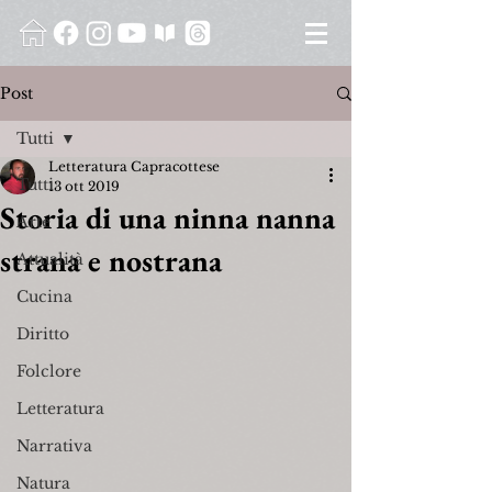
Post
Tutti
Letteratura Capracottese
Tutti
13 ott 2019
Storia di una ninna nanna
Arte
strana e nostrana
Attualità
Cucina
Diritto
Folclore
Letteratura
Narrativa
Natura