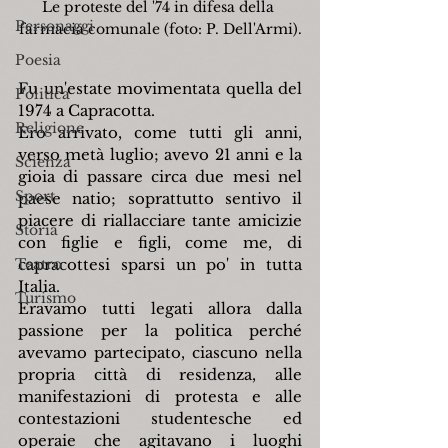
Le proteste del '74 in difesa della 
Personaggi
farmacia comunale (foto: P. Dell'Armi).
Poesia
Fu un'estate movimentata quella del 
Politica
1974 a Capracotta.
Religione
Ero arrivato, come tutti gli anni, 
verso metà luglio; avevo 21 anni e la 
Scienza
gioia di passare circa due mesi nel 
Sport
paese natio; soprattutto sentivo il 
piacere di riallacciare tante amicizie 
Storia
con figlie e figli, come me, di 
Teatro
capracottesi sparsi un po' in tutta 
Italia.
Turismo
Eravamo tutti legati allora dalla 
passione per la politica perché 
avevamo partecipato, ciascuno nella 
propria città di residenza, alle 
manifestazioni di protesta e alle 
contestazioni studentesche ed 
operaie che agitavano i luoghi 