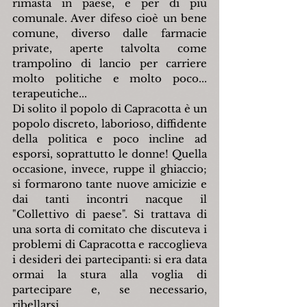
rimasta in paese, e per di più 
comunale. Aver difeso cioè un bene 
comune, diverso dalle farmacie 
private, aperte talvolta come 
trampolino di lancio per carriere 
molto politiche e molto poco... 
terapeutiche...
Di solito il popolo di Capracotta è un 
popolo discreto, laborioso, diffidente 
della politica e poco incline ad 
esporsi, soprattutto le donne! Quella 
occasione, invece, ruppe il ghiaccio; 
si formarono tante nuove amicizie e 
dai tanti incontri nacque il 
"Collettivo di paese". Si trattava di 
una sorta di comitato che discuteva i 
problemi di Capracotta e raccoglieva 
i desideri dei partecipanti: si era data 
ormai la stura alla voglia di 
partecipare e, se necessario, 
ribellarsi.