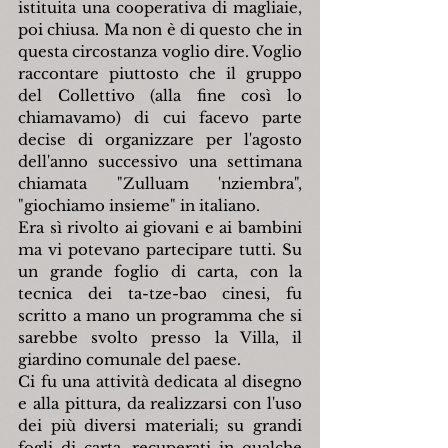
istituita una cooperativa di magliaie, 
poi chiusa. Ma non è di questo che in 
questa circostanza voglio dire. Voglio 
raccontare piuttosto che il gruppo 
del Collettivo (alla fine così lo 
chiamavamo) di cui facevo parte 
decise di organizzare per l'agosto 
dell'anno successivo una settimana 
chiamata "Zulluam 'nziembra", 
"giochiamo insieme" in italiano.
Era sì rivolto ai giovani e ai bambini 
ma vi potevano partecipare tutti. Su 
un grande foglio di carta, con la 
tecnica dei ta-tze-bao cinesi, fu 
scritto a mano un programma che si 
sarebbe svolto presso la Villa, il 
giardino comunale del paese.
Ci fu una attività dedicata al disegno 
e alla pittura, da realizzarsi con l'uso 
dei più diversi materiali; su grandi 
fogli di carta, recuperati in qualche 