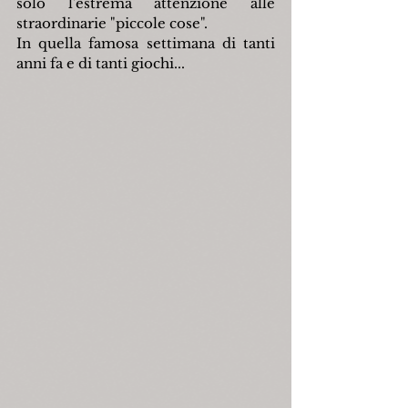
solo l'estrema attenzione alle 
straordinarie "piccole cose".
In quella famosa settimana di tanti 
anni fa e di tanti giochi...