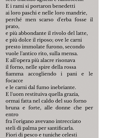
E i rami si portaron benedetti
ai loro paschi e nelle loro mandrie,
perché men scarso d'erba fosse il 
prato,
e più abbondante il rivolo del latte,
e più dolce il riposo; ove le carni
presto immolate furono, secondo
vuole l'antico rito, sulla mensa.
E all'opera più alacre risonava
il forno, nelle spire della rossa
fiamma accogliendo i pani e le 
focacce
e le carni dal fumo inebriante.
E l'uom restituiva quella grazia,
ormai fatta nel caldo del suo forno
bruna e forte, alle donne che per 
entro
fra l'origano avevano intrecciato
steli di palma per santificarla.
Fiori di pesco e tuniche celesti