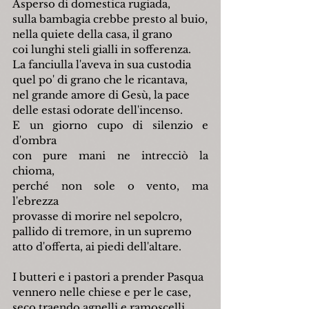
Asperso di domestica rugiada,
sulla bambagia crebbe presto al buio,
nella quiete della casa, il grano
coi lunghi steli gialli in sofferenza.
La fanciulla l'aveva in sua custodia
quel po' di grano che le ricantava,
nel grande amore di Gesù, la pace
delle estasi odorate dell'incenso.
E un giorno cupo di silenzio e 
d'ombra
con pure mani ne intrecciò la 
chioma,
perché non sole o vento, ma 
l'ebrezza
provasse di morire nel sepolcro,
pallido di tremore, in un supremo
atto d'offerta, ai piedi dell'altare.
I butteri e i pastori a prender Pasqua
vennero nelle chiese e per le case,
seco traendo agnelli e ramoscelli.