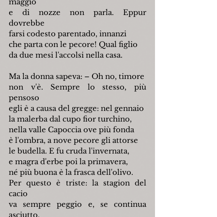
maggio
e di nozze non parla. Eppur 
dovrebbe
farsi codesto parentado, innanzi
che parta con le pecore! Qual figlio
da due mesi l'accolsi nella casa.
Ma la donna sapeva: – Oh no, timore
non v'è. Sempre lo stesso, più 
pensoso
egli è a causa del gregge: nel gennaio
la malerba dal cupo fior turchino,
nella valle Capoccia ove più fonda
è l'ombra, a nove pecore gli attorse
le budella. E fu cruda l'invernata,
e magra d'erbe poi la primavera,
né più buona è la frasca dell'olivo.
Per questo è triste: la stagion del 
cacio
va sempre peggio e, se continua 
asciutto,