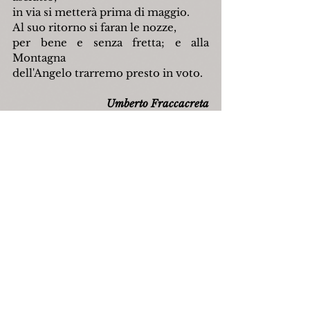
in via si metterà prima di maggio.
Al suo ritorno si faran le nozze,
per bene e senza fretta; e alla 
Montagna
dell'Angelo trarremo presto in voto.
Umberto Fraccacreta
Indietro
Avanti
Fonte: U. Fraccacreta, 
Nuovi poemetti
, 
Cappelli, Bologna 1934.
pastori
letteraturaitaliana
umbertofraccacreta
Poesia