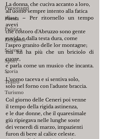
La donna, che cuciva accanto a loro,
Personaggi
all'uomo sempre intento alla fatica
disse: – Per ritornello un tempo 
Poesia
avevi
Politica
che costoro d'Abruzzo sono gente
ruvida e dalla testa dura, come
Religione
l'aspro granito delle lor montagne;
Scienza
ma lui ha più che un briciolo di 
cuore,
Sport
e parla come un musico che incanta. 
Storia
–
L'uomo taceva e si sentiva solo,
Teatro
solo nel forno con l'aduste braccia.
Turismo
Col giorno delle Ceneri poi venne
il tempo della rigida astinenza,
e le due donne, che il quaresimale
giù ripiegava nelle lunghe soste
dei venerdì di marzo, impazienti
furon di bere al calice celeste.