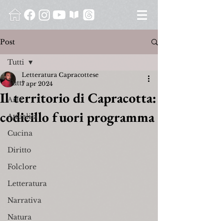
Post
Tutti
Letteratura Capracottese
Tutti
7 apr 2024
Il territorio di Capracotta:
Arte
codicillo fuori programma
Attualità
Cucina
Diritto
Folclore
Letteratura
Narrativa
Natura