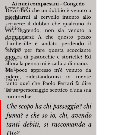
Ai miei compaesani - Congedo
Personaggi
Devo dirvi che un dubbio è venuto a 
picchiarmi al cervello intento allo 
Poesia
scrivere: il dubbio che qualcuno di 
Politica
voi, leggendo, non sia venuto a 
domandarsi: A che questo pezzo 
Religione
d'imbecille è andato perdendo il 
Scienza
tempo per fare questa scocciante 
mostra di pastocchie e storielle? Ed 
Sport
allora la penna mi è caduta di mano.
Storia
Ma poco appresso m'è venuto da 
ridere, ridestandomisi in mente 
Teatro
tanto quel che Paolo Ferrari fa dire 
Turismo
ad un personaggio scettico d'una sua 
commedia:
Che scopo ha chi passeggia? chi 
fuma? e che so io, chi, avendo 
tanti debiti, si raccomanda a 
Dio?