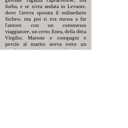
gioviale ragazza capracottese, ma 
furba, e se n'era andata in Levante, 
dove l'aveva sposata il miliardario 
Sicheo; ma poi si era messa a far 
l'amore con un commesso 
viaggiatore, un certo Enea, della ditta 
Virgilio, Marone e compagni e 
perciò al marito aveva rotto un 
prezioso portacenere per sigarette e 
lo dice pure Dante quando la trovò 
all'Inferno, Didone dico teneva le 
forbici affilate non meno della 
lingua; cosicché tagliò la pelle della 
vacca in sottilissimi cordoncini, e li 
dispose un dopo l'altro in 
semicerchio attorno alla riva del 
mare. Fece andare tutti i maestri...
Luigi Campanelli