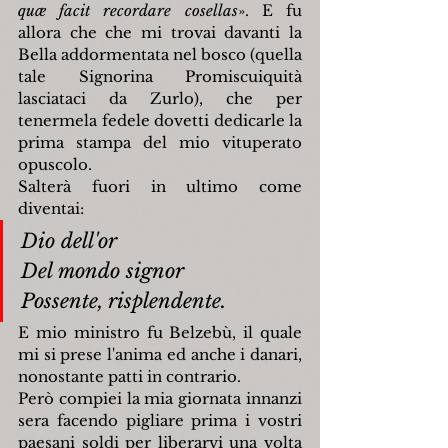
qu
æ
 facit recordare cosellas
»
. E fu 
allora che che mi trovai davanti la 
Bella addormentata nel bosco (quella 
tale Signorina Promiscuiquità 
lasciataci da Zurlo), che per 
tenermela fedele dovetti dedicarle la 
prima stampa del mio vituperato 
opuscolo.
Salterà fuori in ultimo come 
diventai:
Dio dell'or
Del mondo signor
Possente, risplendente.
E mio ministro fu Belzebù, il quale 
mi si prese l'anima ed anche i danari, 
nonostante patti in contrario.
Però compiei la mia giornata innanzi 
sera facendo pigliare prima i vostri 
paesani soldi per liberarvi una volta 