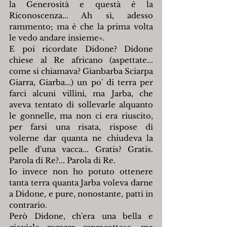
la Generosità e questà è la 
Riconoscenza... Ah sì, adesso 
rammento; ma è che la prima volta 
le vedo andare insieme
»
.
E poi ricordate Didone? Didone 
chiese al Re africano (aspettate... 
come si chiamava? Gianbarba Sciarpa 
Giarra, Giarba...) un po' di terra per 
farci alcuni villini, ma Jarba, che 
aveva tentato di sollevarle alquanto 
le gonnelle, ma non ci era riuscito, 
per farsi una risata, rispose di 
volerne dar quanta ne chiudeva la 
pelle d'una vacca... Gratis? Gratis. 
Parola di Re?... Parola di Re.
Io invece non ho potuto ottenere 
tanta terra quanta Jarba voleva darne 
a Didone, e pure, nonostante, patti in 
contrario.
Però Didone, ch'era una bella e 