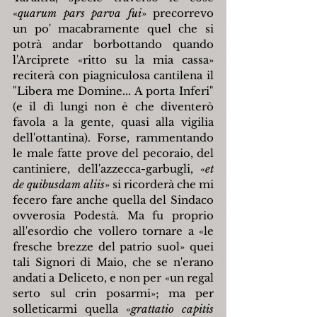
«
quarum pars parva fui
»
 precorrevo 
un po' macabramente quel che si 
potrà andar borbottando quando 
l'Arciprete 
«
ritto su la mia cassa
»
reciterà con piagniculosa cantilena il 
"Libera me Domine... A porta Inferi" 
(e il dì lungi non è che diventerò 
favola a la gente, quasi alla vigilia 
dell'ottantina). Forse, rammentando 
le male fatte prove del pecoraio, del 
cantiniere, dell'azzecca-garbugli, 
«
et 
de quibusdam aliis
»
 si ricorderà che mi 
fecero fare anche quella del Sindaco 
ovverosia Podestà. Ma fu proprio 
all'esordio che vollero tornare a 
«
le 
fresche brezze del patrio suol
»
 quei 
tali Signori di Maio, che se n'erano 
andati a Deliceto, e non per 
«
un regal 
serto sul crin posarmi
»
; ma per 
solleticarmi quella 
«
grattatio capitis 