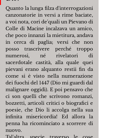
Quanto la lunga filza d'interrogazioni 
canzonatorie in versi a rime baciate, 
a voi nota, cori de'quali un Pievano di 
Colle di Macine incalzava un amico, 
che poco innanzi la mietitura, andava 
in cerca di paglia; versi che non 
posso trascrivere perché troppo 
numerosi, né rivelatori di 
sacerdotale castità, alla quale quei 
pievani erano alquanto restii fin da 
come si è visto nella numerazione 
dei fuochi del 1447 (Dio mi guardi dal 
malignare oggidì). E poi pensavo che 
ci son quelli che scrivono romanzi, 
bozzetti, articoli critici o biografici e 
poesie, che Dio li accolga nella sua 
infinita misericordia! Ed allora la 
penna ha ricominciato a scorrere di 
nuovo.
Tal'altra, specie traverso le cose 