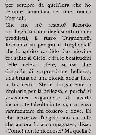
per sempre da quell'Idra che ho 
sempre lamentata nei miei noiosi 
libercoli.
Che me n'è restato? Ricordo 
un'allegoria d'uno degli scrittori miei 
prediletti, il russo Turghenieff. 
Raccontò su per giù il Turghenieff 
che lo spirito candido d'un giovine 
era salito al Cielo; e fra le beatitudini 
delle celesti sfere, scorse due 
donzelle di sorprendente bellezza, 
una bruna ed una bionda andar liete 
a braccetto. Stette lungamente a 
rimirarle per la bellezza, e perché si 
sovveniva vagamente di averle 
incontrate talvolta in terra, ma senza 
rammentare chi fossero e dove. Di 
che accortosi l'angelo suo custode 
che ancora lo accompagnava, disse: 
«
Come? non le riconosci? Ma quella è 