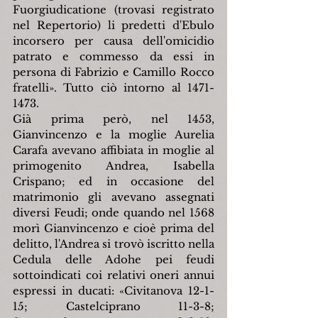
Fuorgiudicatione (trovasi registrato 
nel Repertorio) li predetti d'Ebulo 
incorsero per causa dell'omicidio 
patrato e commesso da essi in 
persona di Fabrizio e Camillo Rocco 
fratelli
»
. Tutto ciò intorno al 1471-
1473.
Già prima però, nel 1453, 
Gianvincenzo e la moglie Aurelia 
Carafa avevano affibiata in moglie al 
primogenito Andrea, Isabella 
Crispano; ed in occasione del 
matrimonio gli avevano assegnati 
diversi Feudi; onde quando nel 1568 
morì Gianvincenzo e cioè prima del 
delitto, l'Andrea si trovò iscritto nella 
Cedula delle Adohe pei feudi 
sottoindicati coi relativi oneri annui 
espressi in ducati: 
«
Civitanova 12-1- 
15; Castelciprano 11-3-8; 