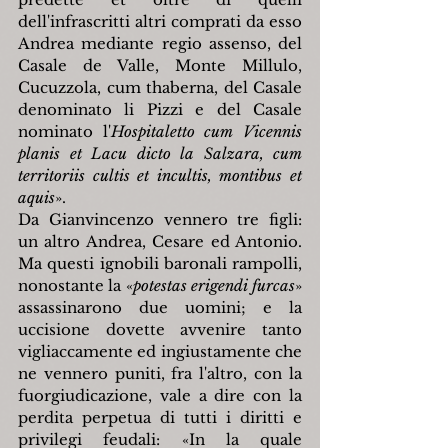
dell'infrascritti altri comprati da esso 
Andrea mediante regio assenso, del 
Casale de Valle, Monte Millulo, 
Cucuzzola, cum thaberna, del Casale 
denominato li Pizzi e del Casale 
nominato l'
Hospitaletto cum Vicennis 
planis et Lacu dicto la Salzara, cum 
territoriis cultis et incultis, montibus et 
aquis
».
Da Gianvincenzo vennero tre figli: 
un altro Andrea, Cesare ed Antonio. 
Ma questi ignobili baronali rampolli, 
nonostante la 
«
potestas erigendi furcas
»
assassinarono due uomini; e la 
uccisione dovette avvenire tanto 
vigliaccamente ed ingiustamente che 
ne vennero puniti, fra l'altro, con la 
fuorgiudicazione, vale a dire con la 
perdita perpetua di tutti i diritti e 
privilegi feudali: 
«
In la quale 