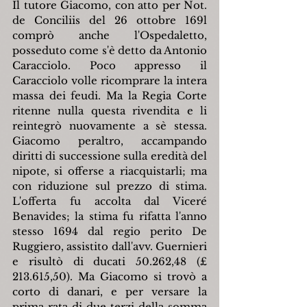
Il tutore Giacomo, con atto per Not. 
de Conciliis del 26 ottobre 169l 
comprò anche l'Ospedaletto, 
posseduto come s'è detto da Antonio 
Caracciolo. Poco appresso il 
Caracciolo volle ricomprare la intera 
massa dei feudi. Ma la Regia Corte 
ritenne nulla questa rivendita e li 
reintegrò nuovamente a sè stessa. 
Giacomo peraltro, accampando 
diritti di successione sulla eredità del 
nipote, si offerse a riacquistarli; ma 
con riduzione sul prezzo di stima. 
L'offerta fu accolta dal Viceré 
Benavides; la stima fu rifatta l'anno 
stesso 1694 dal regio perito De 
Ruggiero, assistito dall'avv. Guernieri 
e risultò di ducati 50.262,48 (£ 
213.615,50). Ma Giacomo si trovò a 
corto di danari, e per versare la 
prima rata di due terzi della somma 