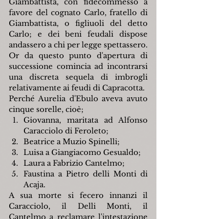
Giambattista, con fidecommesso a 
favore del cognato Carlo, fratello di 
Giambattista, o figliuoli del detto 
Carlo; e dei beni feudali dispose 
andassero a chi per legge spettassero.
Or da questo punto d'apertura di 
successione comincia ad incontrarsi 
una discreta sequela di imbrogli 
relativamente ai feudi di Capracotta.
Perché Aurelia d'Ebulo aveva avuto 
cinque sorelle, cioè;
Giovanna, maritata ad Alfonso 
Caracciolo di Feroleto;
Beatrice a Muzio Spinelli;
Luisa a Giangiacomo Gesualdo;
Laura a Fabrizio Cantelmo;
Faustina a Pietro delli Monti di 
Acaja.
A sua morte si fecero innanzi il 
Caracciolo, il Delli Monti, il 
Cantelmo a reclamare l'intestazione 