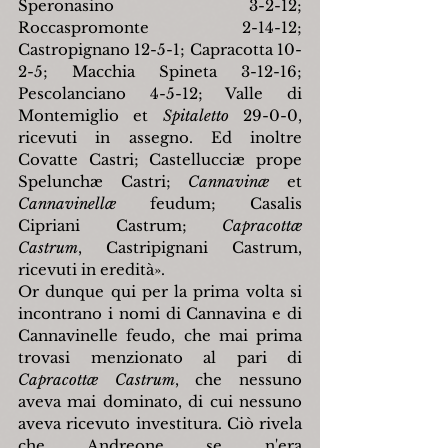
Speronasino 3-2-12; 
Roccaspromonte 2-14-12; 
Castropignano 12-5-1; Capracotta 10-
2-5; Macchia Spineta 3-12-16; 
Pescolanciano 4-5-12; Valle di 
Montemiglio et 
Spitaletto 
29-0-0, 
ricevuti in assegno. Ed inoltre 
Covatte Castri; Castellucci
æ
 prope 
Spelunch
æ
 Castri; 
Cannavin
æ
et 
Cannavinell
æ
feudum; Casalis 
Cipriani Castrum; 
Capracott
æ
Castrum
, Castripignani Castrum, 
ricevuti in eredità
»
.
Or dunque qui per la prima volta si 
incontrano i nomi di Cannavina e di 
Cannavinelle feudo, che mai prima 
trovasi menzionato al pari di 
Capracott
æ
 Castrum
, che nessuno 
aveva mai dominato, di cui nessuno 
aveva ricevuto investitura. Ciò rivela 
che Andreone se n'era 