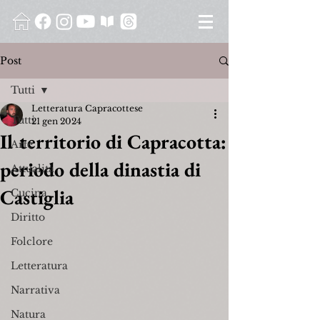
Post
Tutti
Letteratura Capracottese
Tutti
21 gen 2024
Il territorio di Capracotta:
Arte
periodo della dinastia di
Attualità
Castiglia
Cucina
Diritto
Folclore
Letteratura
Narrativa
Natura