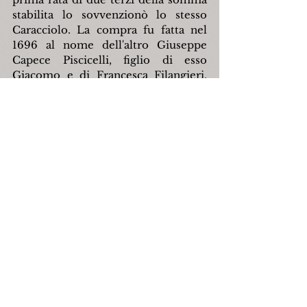
stabilita lo sovvenzionò lo stesso 
Caracciolo. La compra fu fatta nel 
1696 al nome dell'altro Giuseppe 
Capece Piscicelli, figlio di esso 
Giacomo e di Francesca Filangieri, 
ed al quale Giuseppe fu conferito il 
titolo di Duca già prima concesso 
allo zio Andrea primo acquirente.
Questo secondo Giuseppe ebbe un 
fratello nomato pure Andrea, e 
questi più volte s'interpose 
nell'amministrazione dei beni in 
Capracotta.
Giuseppe prese in moglie nel 1726 
Beatrice Sanfelice, dai cui ebbe un 
figlio nel quale rinnovò il nome di 
Giacomo: morì nel 1755.
Ritornando ora all'ultimo periodo 
della signoria dei d' Ebulo è 
opportuno annotare come, per la 