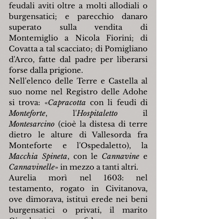
feudali aviti oltre a molti allodiali o 
burgensatici; e parecchio danaro 
superato sulla vendita di 
Montemiglio a Nicola Fiorini; di 
Covatta a tal scacciato; di Pomigliano 
d'Arco, fatte dal padre per liberarsi 
forse dalla prigione.
Nell'elenco delle Terre e Castella al 
suo nome nel Registro delle Adohe 
si trova: 
«
Capracotta 
con li feudi di 
Monteforte
,
l'
Hospitaletto
 il 
Montesarcino 
(cioè la distesa di terre 
dietro le alture di Vallesorda fra 
Monteforte e l'Ospedaletto), la 
Macchia Spineta
, con le 
Cannavine 
e 
Cannavinelle
»
 in mezzo a tanti altri.
Aurelia morì nel 1603: nel 
testamento, rogato in Civitanova, 
ove dimorava, istituì erede nei beni 
burgensatici o privati, il marito 