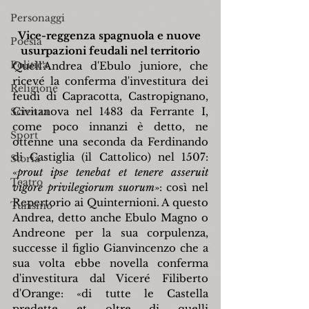
Personaggi
Vice-reggenza spagnuola e nuove 
Poesia
usurpazioni feudali nel territorio
Politica
Quell'Andrea d'Ebulo juniore, che 
ricevé la conferma d'investitura dei 
Religione
feudi di Capracotta, Castropignano, 
Civitanova nel 1483 da Ferrante I, 
Scienza
come poco innanzi è detto, ne 
Sport
ottenne una seconda da Ferdinando 
di Castiglia (il Cattolico) nel 1507: 
Storia
«
prout ipse tenebat et tenere asseruit 
Teatro
vigore privilegiorum suorum
»
: così nel 
Repertorio ai Quinternioni. A questo 
Turismo
Andrea, detto anche Ebulo Magno o 
Andreone per la sua corpulenza, 
successe il figlio Gianvincenzo che a 
sua volta ebbe novella conferma 
d'investitura dal Viceré Filiberto 
d'Orange: 
«
di tutte le Castella 
predette et oltre di quelli 