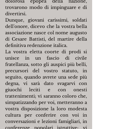
dolorosa epopea della nazione, 
trovarono modo di impinguare e di 
divertirsi.
Dunque, giovani carissimi, soldati 
dell'onore, dicevo che la vostra bella 
associazione nasce col nome augusto 
di Cesare Battisti, del martire della 
definitiva redenzione italica.
La vostra eletta coorte di prodi si 
unisce in un fascio di civile 
fratellanza, sotto gli auspici più belli, 
precursori del vostro statuto, in 
seguito, quando avrete una sede più 
degna, vi sarà dato svagarvi con 
giuochi leciti e con onesti 
trattenimenti; vi saranno coloro che, 
simpatizzando per voi, metteranno a 
vostra disposizione la loro modesta 
cultura per conferire con voi in 
conversazioni e lezioni famigliari, in 
conferenze popolari istruttive; vi 