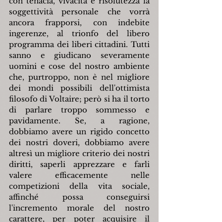
con tenacia, vivacità e risolutezza la 
soggettività personale che vorrà 
ancora frapporsi, con indebite 
ingerenze, al trionfo del libero 
programma dei liberi cittadini. Tutti 
sanno e giudicano severamente 
uomini e cose del nostro ambiente 
che, purtroppo, non è nel migliore 
dei mondi possibili dell'ottimista 
filosofo di Voltaire; però si ha il torto 
di parlare troppo sommesso e 
pavidamente. Se, a ragione, 
dobbiamo avere un rigido concetto 
dei nostri doveri, dobbiamo avere 
altresì un migliore criterio dei nostri 
diritti, saperli apprezzare e farli 
valere efficacemente nelle 
competizioni della vita sociale, 
affinché possa conseguirsi 
l'incremento morale del nostro 
carattere, per poter acquisire il 