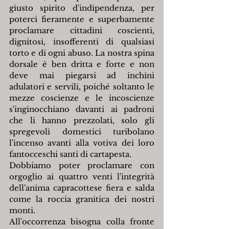
giusto spirito d'indipendenza, per 
poterci fieramente e superbamente 
proclamare cittadini coscienti, 
dignitosi, insofferenti di qualsiasi 
torto e di ogni abuso. La nostra spina 
dorsale è ben dritta e forte e non 
deve mai piegarsi ad inchini 
adulatori e servili, poiché soltanto le 
mezze coscienze e le incoscienze 
s'inginocchiano davanti ai padroni 
che li hanno prezzolati, solo gli 
spregevoli domestici turibolano 
l'incenso avanti alla votiva dei loro 
fantocceschi santi di cartapesta.
Dobbiamo poter proclamare con 
orgoglio ai quattro venti l'integrità 
dell'anima capracottese fiera e salda 
come la roccia granitica dei nostri 
monti.
All'occorrenza bisogna colla fronte 