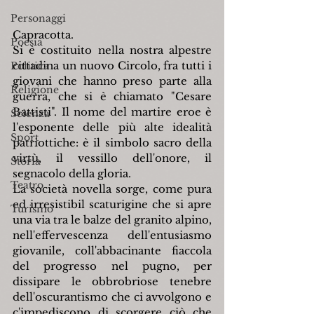
Personaggi
Capracotta.
Poesia
Si è costituito nella nostra alpestre 
cittadina un nuovo Circolo, fra tutti i 
Politica
giovani che hanno preso parte alla 
Religione
guerra, che si è chiamato "Cesare 
Battisti". Il nome del martire eroe è 
Scienza
l'esponente delle più alte idealità 
Sport
patriottiche: è il simbolo sacro della 
virtù, il vessillo dell'onore, il 
Storia
segnacolo della gloria.
Teatro
La società novella sorge, come pura 
ed irresistibil scaturigine che si apre 
Turismo
una via tra le balze del granito alpino, 
nell'effervescenza dell'entusiasmo 
giovanile, coll'abbacinante fiaccola 
del progresso nel pugno, per 
dissipare le obbrobriose tenebre 
dell'oscurantismo che ci avvolgono e 
c'impediscono di scorgere ciò che 