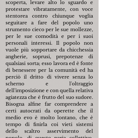
scoperta, levare alto lo sguardo e 
protestare vibratamente, con voce 
stentorea contro chiunque voglia 
seguitare a fare del popolo uno 
strumento cieco per le sue mollezze, 
per le sue comodità e per i suoi 
personali interessi. Il popolo non 
vuole più sopportare da chicchessia 
angherie, soprusi, prepotenze di 
qualsiasi sorta; esso lavora ed è fonte 
di benessere per la comunità ed ha 
perciò il dritto di vivere senza lo 
scherno e l'oltraggio 
dell'imposizione e con quella relativa 
agiatezza che è frutto del suo sudore. 
Bisogna alfine far comprendere a 
certi autocrati da operette che il 
medio evo è molto lontano, che è 
tempo di finirla coi vieti sistemi 
dello scaltro asservimento del 
popolo, di questo paria collettivo, 