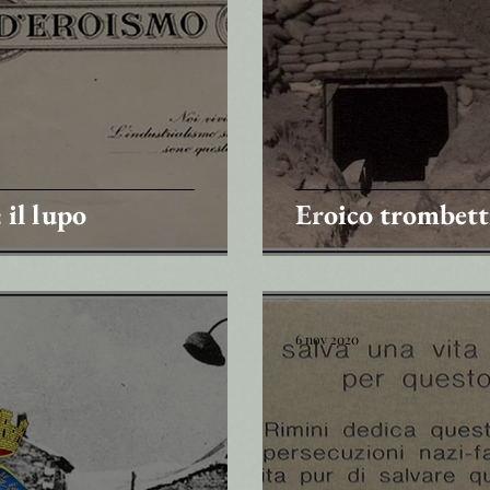
 il lupo
Eroico trombett
6 nov 2020