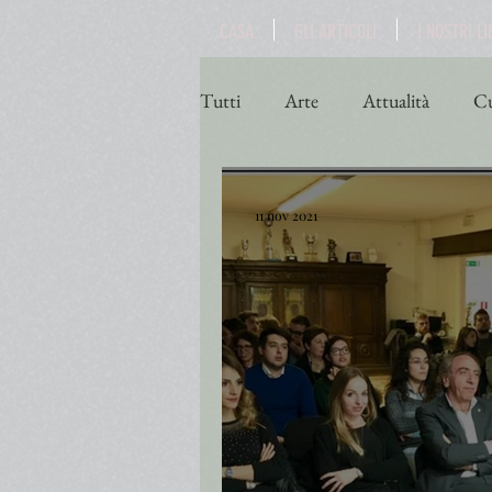
CASA
GLI ARTICOLI
I NOSTRI LI
Tutti
Arte
Attualità
Cu
Poesia
Politica
Religio
11 nov 2021