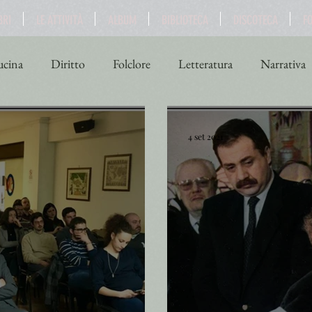
BRI
LE ATTIVITÀ
ALBUM
BIBLIOTECA
DISCOTECA
F
cina
Diritto
Folclore
Letteratura
Narrativa
ne
Scienza
Sport
Storia
Teatro
Turismo
4 set 2021