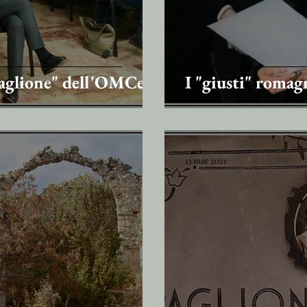
 Paglione" dell'OMCeO
I "giusti" romag
13 mar 2021