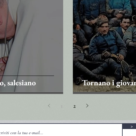
, salesiano
Tornano i giova
1
2
>