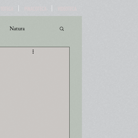
OTOTECA
PINACOTECA
VIDEOTECA
Natura
ro
Turismo