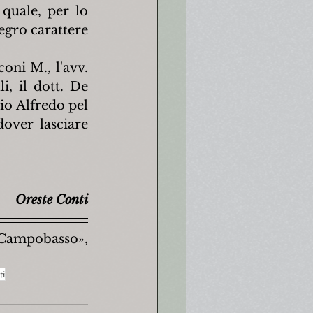
quale, per lo 
egro carattere 
ni M., l'avv. 
i, il dott. De 
io Alfredo pel 
over lasciare 
Oreste Conti
 Campobasso», 
ti