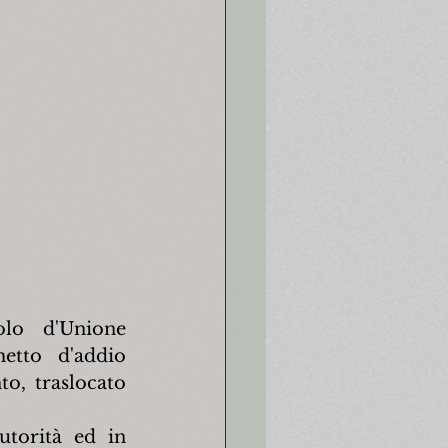
lo d'Unione 
etto d'addio 
o, traslocato 
torità ed in 