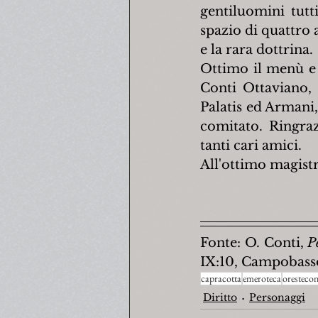
gentiluomini tutt
spazio di quattro a
e la rara dottrina.
Ottimo il menù e r
Conti Ottaviano, l
Palatis ed Armani, 
comitato. Ringraz
tanti cari amici.
All'ottimo magistr
Fonte: O. Conti, 
P
IX:10, Campobass
capracotta
emeroteca
orestecon
Diritto
Personaggi