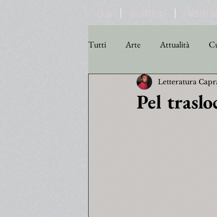
CASA
GLI ARTICOLI
I NOSTRI LI
Tutti
Arte
Attualità
Cu
Letteratura Capr
Personaggi
Poesia
Poli
Pel traslo