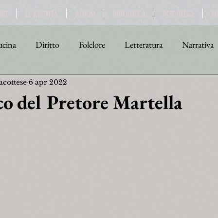
BRI
LE ATTIVITÀ
ALBUM
BIBLIOTECA
DISCOTECA
F
cina
Diritto
Folclore
Letteratura
Narrativa
acottese
6 apr 2022
tica
Religione
Scienza
Sport
Storia
Teat
co del Pretore Martella