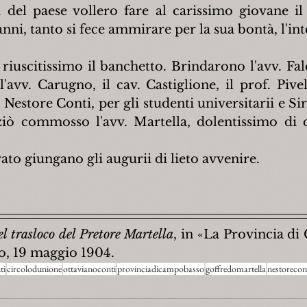
i del paese vollero fare al carissimo giovane il 
nni, tanto si fece ammirare per la sua bontà, l'int
iuscitissimo il banchetto. Brindarono l'avv. Falco
'avv. Carugno, il cav. Castiglione, il prof. Pivell
Nestore Conti, per gli studenti universitarii e Sir
iò commosso l'avv. Martella, dolentissimo di d
ato giungano gli augurii di lieto avvenire.
el trasloco del Pretore Martella
, in «La Provincia di
o, 19 maggio 1904.
ti
circolodunione
ottavianoconti
provinciadicampobasso
goffredomartella
nestorecon