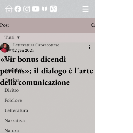
Post
Tutti
Letteratura Capracottese
Tutti
12 gen 2024
«Vir bonus dicendi
Arte
peritus»: il dialogo è l'arte
Attualità
della comunicazione
Cucina
Diritto
Folclore
Letteratura
Narrativa
Natura