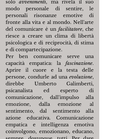
solo 
avvenimenti
, ma rivela il suo 
modo personale di sentire, le 
personali risonanze emotive di 
fronte alla vita e al mondo. Nell'arte 
del comunicare è un 
facilitatore
, che 
riesce a creare un clima di libertà 
psicologica e di reciprocità, di stima 
e di compartecipazione.
Per ben comunicare serve una 
capacità empatica: la 
fascinazione
. 
Aprire il cuore e la testa delle 
persone, condurle ad una 
evoluzione
, 
direbbe Umberto Galimberti, 
psicanalista ed esperto di 
comunicazione, dall'impulso alla 
emozione, dalla emozione al 
sentimento, dal sentimento alla 
azione educativa. Comunicazione 
empatica e intelligenza emotiva 
coinvolgono, emozionano, educano, 
sempre, dovunque, tutti. Per dare 