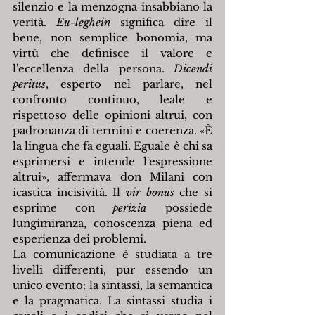
silenzio e la menzogna insabbiano la 
verità. 
Eu-leghein
 significa dire il 
bene, non semplice bonomia, ma 
virtù che definisce il valore e 
l'eccellenza della persona. 
Dicendi 
peritus
, esperto nel parlare, nel 
confronto continuo, leale e 
rispettoso delle opinioni altrui, con 
padronanza di termini e coerenza. 
«
È 
la lingua che fa eguali. Eguale è chi sa 
esprimersi e intende l'espressione 
altrui
»
, affermava don Milani con 
icastica incisività. Il 
vir bonus
 che si 
esprime con 
perizia 
possiede 
lungimiranza, conoscenza piena ed 
esperienza dei problemi.
La comunicazione è studiata a tre 
livelli differenti, pur essendo un 
unico evento: la sintassi, la semantica 
e la pragmatica. La sintassi studia i 