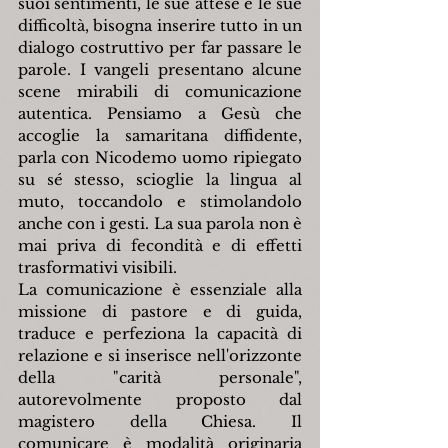
suoi sentimenti, le sue attese e le sue 
difficoltà, bisogna inserire tutto in un 
dialogo costruttivo per far passare le 
parole. I vangeli presentano alcune 
scene mirabili di comunicazione 
autentica. Pensiamo a Gesù che 
accoglie la samaritana diffidente, 
parla con Nicodemo uomo ripiegato 
su sé stesso, scioglie la lingua al 
muto, toccandolo e stimolandolo 
anche con i gesti. La sua parola non è 
mai priva di fecondità e di effetti 
trasformativi visibili.
La comunicazione è essenziale alla 
missione di pastore e di guida, 
traduce e perfeziona la capacità di 
relazione e si inserisce nell'orizzonte 
della "carità personale", 
autorevolmente proposto dal 
magistero della Chiesa. Il 
comunicare è modalità originaria 