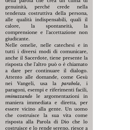
della parola che crea un clima di 
genuinità, perché crede nella 
tendenza costruttiva della persona, 
alle qualità indispensabili, quali il 
calore, la spontaneità, la 
comprensione e l'accettazione non 
giudicante.
Nelle omelie, nelle catechesi e in 
tutti i diversi modi di comunicare, 
anche il Sacerdote, tiene presente la 
risposta che l'altro può o è chiamato 
a dare per continuare il dialogo. 
Attento alle domande, come Gesù 
nei Vangeli, usa la 
parabola
, i 
paragoni, esempi e riferimenti facili, 
sminuzzando 
le argomentazioni in 
maniera immediata e diretta, per 
essere vicino alla gente. Un uomo 
che costruisce la sua vita come 
risposta alla Parola di Dio che lo 
costruisce e lo rende sereno, riesce a 