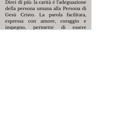
Direi di più: la carità è l'adeguazione 
della persona umana alla Persona di 
Gesù Cristo. La parola facilitata, 
espressa con amore, coraggio e 
impegno, permette di essere 
persone vere che vivono la vita 
quotidiana nell'amore e 
nell'abbandono fiducioso nelle mani 
creative di Dio, che plasma ogni 
creatura a 
«
sua immagine e 
somiglianza
»
. La capacità di parlare, 
con semplicità e chiarezza, (
chiarozzo 
chiarozzo,
 direbbe Filippino Neri - 
Pippo Bono) a coloro che sono 
lontani dalla fede, renderebbe più 
credibili e disposti ad ascoltare la 
Parola e professare la fede. Il 
fenomeno del mutismo e della 
sordità nella Bibbia è metaforico e 
designa chiusura e assenza di 
comunicazione.