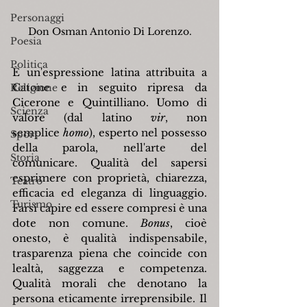
Personaggi
Don Osman Antonio Di Lorenzo.
Poesia
Politica
È un'espressione latina attribuita a 
Catone e in seguito ripresa da 
Religione
Cicerone e Quintilliano. Uomo di 
Scienza
valore (dal latino 
vir
, non 
semplice
 homo
), esperto nel possesso 
Sport
della parola, nell'arte del 
Storia
comunicare. Qualità del sapersi 
esprimere con proprietà, chiarezza, 
Teatro
efficacia ed eleganza di linguaggio. 
Turismo
Farsi capire ed essere compresi è una 
dote non comune. 
Bonus
, cioè 
onesto, è qualità indispensabile, 
trasparenza piena che coincide con 
lealtà, saggezza e competenza. 
Qualità morali che denotano la 
persona eticamente irreprensibile. Il 