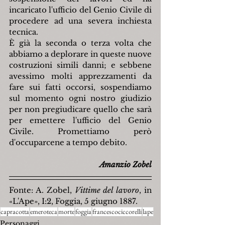
incaricato l'ufficio del Genio Civile di 
procedere ad una severa inchiesta 
tecnica.
È già la seconda o terza volta che 
abbiamo a deplorare in queste nuove 
costruzioni simili danni; e sebbene 
avessimo molti apprezzamenti da 
fare sui fatti occorsi, sospendiamo 
sul momento ogni nostro giudizio 
per non pregiudicare quello che sarà 
per emettere l'ufficio del Genio 
Civile. Promettiamo però 
d'occuparcene a tempo debito.
Amanzio Zobel
Fonte: A. Zobel, 
Vittime del lavoro
, in 
«L'Ape», I:2, Foggia, 5 giugno 1887.
capracotta
emeroteca
morte
foggia
francescociccorelli
lape
Personaggi