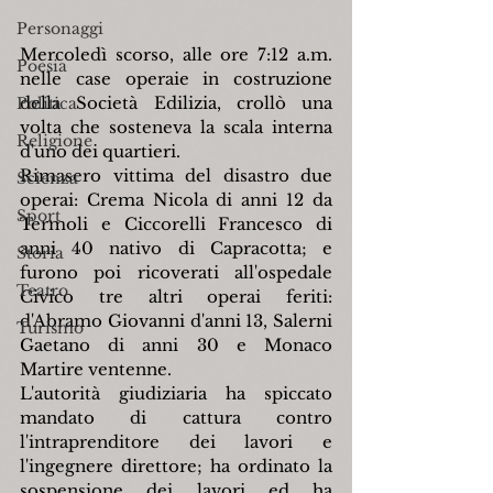
Personaggi
Mercoledì scorso, alle ore 7:12 a.m. 
Poesia
nelle case operaie in costruzione 
della Società Edilizia, crollò una 
Politica
volta che sosteneva la scala interna 
Religione
d'uno dei quartieri.
Rimasero vittima del disastro due 
Scienza
operai: Crema Nicola di anni 12 da 
Sport
Termoli e Ciccorelli Francesco di 
anni 40 nativo di Capracotta; e 
Storia
furono poi ricoverati all'ospedale 
Teatro
Civico tre altri operai feriti: 
d'Abramo Giovanni d'anni 13, Salerni 
Turismo
Gaetano di anni 30 e Monaco 
Martire ventenne.
L'autorità giudiziaria ha spiccato 
mandato di cattura contro 
l'intraprenditore dei lavori e 
l'ingegnere direttore; ha ordinato la 
sospensione dei lavori ed ha 