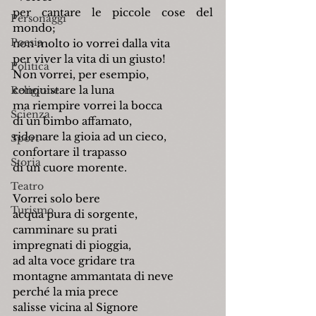
per cantare le piccole cose del 
Personaggi
mondo;
Poesia
non molto io vorrei dalla vita
per viver la vita di un giusto!
Politica
Non vorrei, per esempio,
conquistare la luna
Religione
ma riempire vorrei la bocca
Scienza
di un bimbo affamato,
ridonare la gioia ad un cieco,
Sport
confortare il trapasso
Storia
di un cuore morente.
Teatro
Vorrei solo bere
Turismo
acqua pura di sorgente,
camminare su prati
impregnati di pioggia,
ad alta voce gridare tra
montagne ammantata di neve
perché la mia prece
salisse vicina al Signore