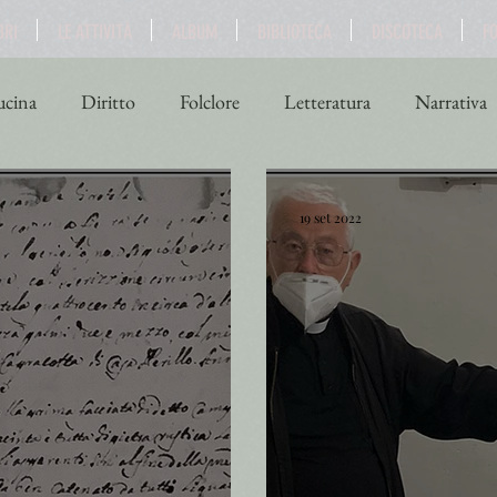
BRI
LE ATTIVITÀ
ALBUM
BIBLIOTECA
DISCOTECA
F
cina
Diritto
Folclore
Letteratura
Narrativa
ne
Scienza
Sport
Storia
Teatro
Turismo
19 set 2022