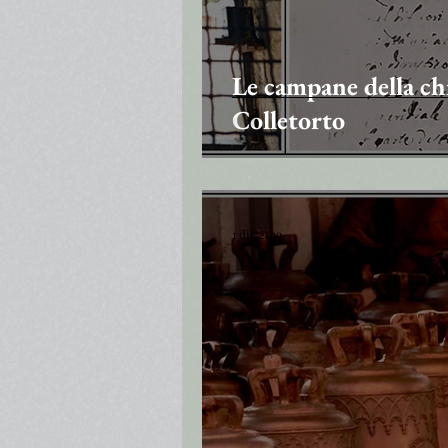
Le campane della ch
Colletorto
1 dic 2019