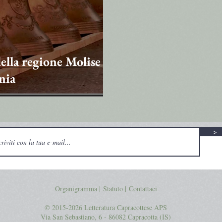
ella regione Molise
rnia
>
Organigramma |
Statuto
|
Contattaci
© 2015-2026 Letteratura Capracottese APS
Via San Sebastiano, 6 - 86082 Capracotta (IS)