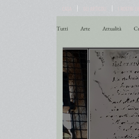
CASA
GLI ARTICOLI
I NOSTRI LI
Tutti
Arte
Attualità
Cu
Poesia
Politica
Religio
30 lug 2025