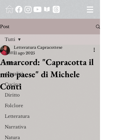
Post
Tutti
Letteratura Capracottese
Tutti
11 ago 2025
Amarcord: "Capracotta il
Arte
mio paese" di Michele
Attualità
Conti
Cucina
Diritto
Folclore
Letteratura
Narrativa
Natura