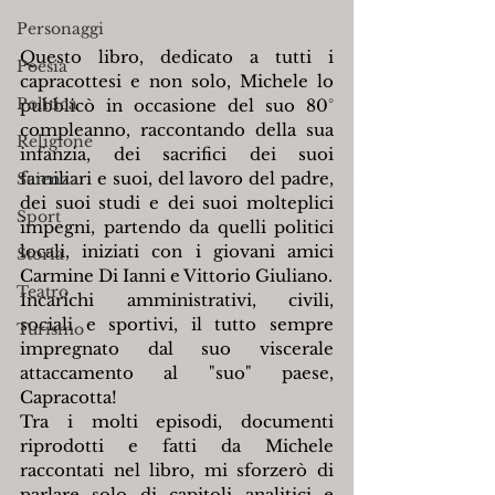
Personaggi
Questo libro, dedicato a tutti i 
Poesia
capracottesi e non solo, Michele lo 
Politica
pubblicò in occasione del suo 80° 
compleanno, raccontando della sua 
Religione
infanzia, dei sacrifici dei suoi 
familiari e suoi, del lavoro del padre, 
Scienza
dei suoi studi e dei suoi molteplici 
Sport
impegni, partendo da quelli politici 
locali, iniziati con i giovani amici 
Storia
Carmine Di Ianni e Vittorio Giuliano.
Teatro
Incarichi amministrativi, civili, 
sociali e sportivi, il tutto sempre 
Turismo
impregnato dal suo viscerale 
attaccamento al "suo" paese, 
Capracotta!
Tra i molti episodi, documenti 
riprodotti e fatti da Michele 
raccontati nel libro, mi sforzerò di 
parlare solo di capitoli analitici e 