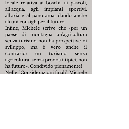
locale relativa ai boschi, ai pascoli, 
all'acqua, agli impianti sportivi, 
all'aria e al panorama, dando anche 
alcuni consigli per il futuro.
Infine, Michele scrive che «per un 
paese di montagna un'agricoltura 
senza turismo non ha prospettive di 
sviluppo, ma è vero anche il 
contrario: un turismo senza 
agricoltura, senza prodotti tipici, non 
ha futuro». Condivido pienamente!
Nelle "Considerazioni finali" Michele 
diceva: «In montagna non si può 
vivere di eventi, occorre continuità... 
La vita presente, invece, deve essere 
vivace e continua per tutto l'anno, 
per tutte le stagioni». Ciò è vero e, a 
mio modesto parere, si potrebbe 
anche sostenere che non si può 
sopravvivere puntando solo 